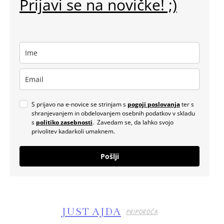
Prijavi se na novičke! ;)
S prijavo na e-novice se strinjam s
pogoji poslovanja
ter s
shranjevanjem in obdelovanjem osebnih podatkov v skladu
s
politiko zasebnosti
. Zavedam se, da lahko svojo
privolitev kadarkoli umaknem.
Pošlji
JUST AJDA
PRIPOROČA