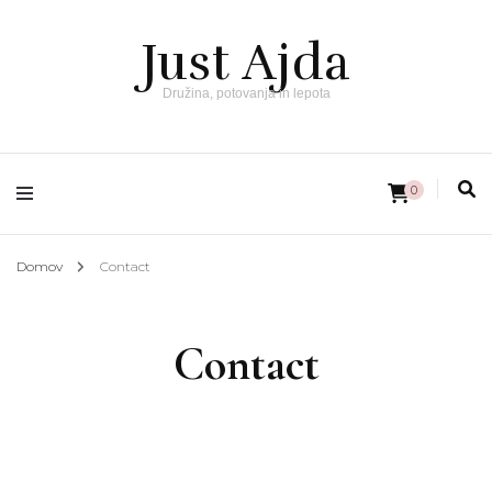
Just Ajda
Družina, potovanja in lepota
0
Domov
Contact
Contact