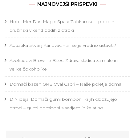
NAJNOVEJŠI PRISPEVKI
Hotel MenDan Magic Spa v Zalakarosu – popoln
družinski vikend oddih z otroki
Aquatika akvarij Karlovac – ali se je vredno ustaviti?
Avokadovi Brownie Bites: Zdrava sladica za male in
velike čokoholike
Domači bazen GRE Oval Capri – Naše poletje doma
DIY ideja: Domači gumi bomboni, ki jih obožujejo
otroci – gumi bomboni s sadjem in želatino