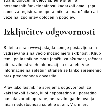
strani, določenih delov spletne strani ali
posameznih funkcionalnosti kadarkoli omeji (npr.
samo za registrirane uporabnike ali naročnike) ali
veže na izpolnitev določenih pogojev.
Izključitev odgovornosti
Spletna stran www.justajda.com je postavljena in
vzdrževana z največjo možno mero skrbnosti. Kljub
temu pa lastnik ne more jamčiti za ažurnost, točnost
ali pravilnost vseh informacij na straneh. Vse
informacije na spletnih straneh se lahko spremenijo
brez predhodnega obvestila.
Prav tako lastnik ne sprejema odgovornosti za
kakršnokoli škodo, ki bi neposredno ali posredno
nastala zaradi uporabe, nepravilnega delovanja
in/ali nedostopnosti spletne strani. V primeru