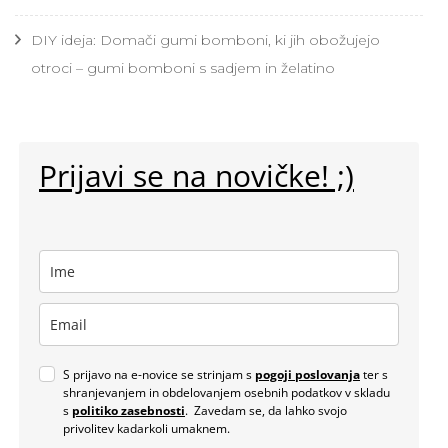
DIY ideja: Domači gumi bomboni, ki jih obožujejo
otroci – gumi bomboni s sadjem in želatino
Prijavi se na novičke! ;)
S prijavo na e-novice se strinjam s
pogoji poslovanja
ter s
shranjevanjem in obdelovanjem osebnih podatkov v skladu
s
politiko zasebnosti
. Zavedam se, da lahko svojo
privolitev kadarkoli umaknem.