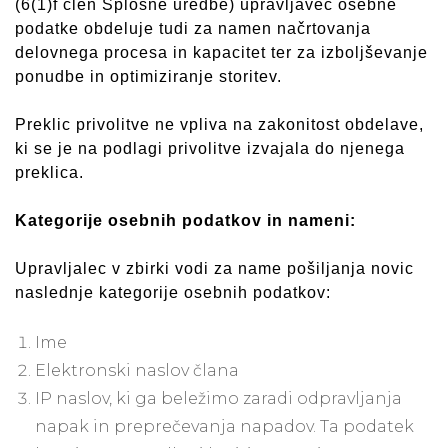
(6(1)f člen Splošne uredbe) upravljavec osebne
podatke obdeluje tudi za namen načrtovanja
delovnega procesa in kapacitet ter za izboljševanje
ponudbe in optimiziranje storitev.
Preklic privolitve ne vpliva na zakonitost obdelave,
ki se je na podlagi privolitve izvajala do njenega
preklica.
Kategorije osebnih podatkov in nameni:
Upravljalec v zbirki vodi za name pošiljanja novic
naslednje kategorije osebnih podatkov:
Ime
Elektronski naslov člana
IP naslov, ki ga beležimo zaradi odpravljanja
napak in preprečevanja napadov. Ta podatek