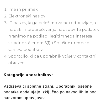
Ime in priimek
Elektronski naslov
IP naslov, ki ga beležimo zaradi odpravljanja
napak in preprečevanja napadov. Ta podatek
hranimo na podlagi legitimnega interesa
skladno s členom 6(1)f) Splošne uredbe o
varstvu podatkov.
Sporočilo, ki ga uporabnik vpiše v kontaktni
obrazec.
Kategorije uporabnikov:
Vzdrževalci spletne strani. Uporabniki osebne
podatke obdelujejo izključno po navodilih in pod
nadzorom upravljavca.