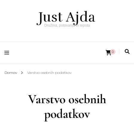
Just Ajda
Družina, potovanja in lepota
0
Domov
Varstvo osebnih podatkov
Varstvo osebnih
podatkov