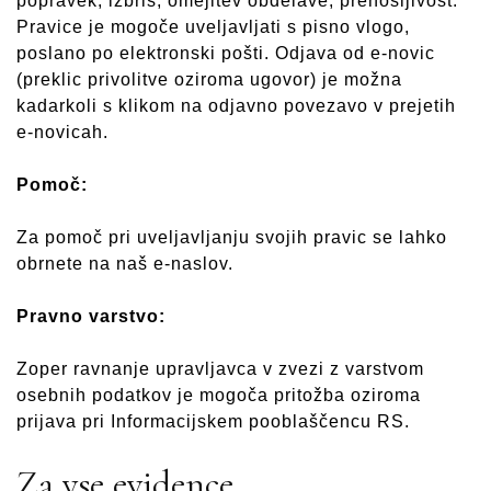
popravek, izbris, omejitev obdelave, prenosljivost.
Pravice je mogoče uveljavljati s pisno vlogo,
poslano po elektronski pošti. Odjava od e-novic
(preklic privolitve oziroma ugovor) je možna
kadarkoli s klikom na odjavno povezavo v prejetih
e-novicah.
Pomoč:
Za pomoč pri uveljavljanju svojih pravic se lahko
obrnete na naš e-naslov.
Pravno varstvo:
Zoper ravnanje upravljavca v zvezi z varstvom
osebnih podatkov je mogoča pritožba oziroma
prijava pri Informacijskem pooblaščencu RS.
Za vse evidence