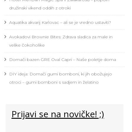
družinski vikend oddih z otroki
Aquatika akvarij Karlovac – ali se je vredno ustaviti?
Avokadovi Brownie Bites: Zdrava sladica za male in
velike čokoholike
Domači bazen GRE Oval Capri – Naše poletje doma
DIY ideja: Domači gumi bomboni, ki jih obožujejo
otroci – gumi bomboni s sadjem in želatino
Prijavi se na novičke! ;)