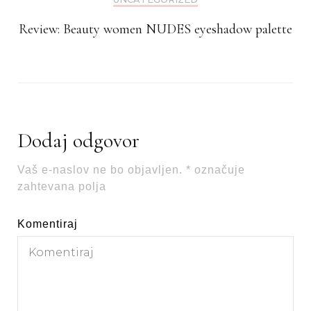
Review: Beauty women NUDES eyeshadow palette
Dodaj odgovor
Vaš e-naslov ne bo objavljen.
*
označuje
zahtevana polja
Komentiraj