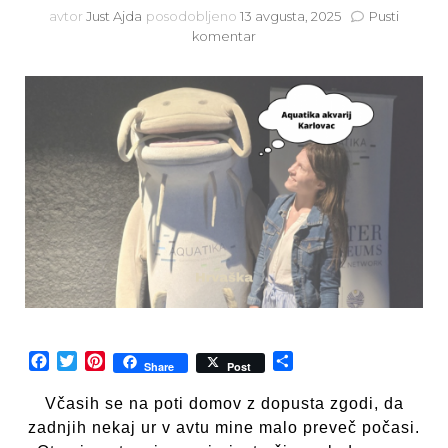
avtor
Just Ajda
posodobljeno
13 avgusta, 2025
Pusti
na
komentar
Aquatika
akvarij
Karlovac
–
ali
se
je
vredno
ustaviti?
Facebook
Twitter
Pinterest
Share
Share
Post
Včasih se na poti domov z dopusta zgodi, da
zadnjih nekaj ur v avtu mine malo preveč počasi.