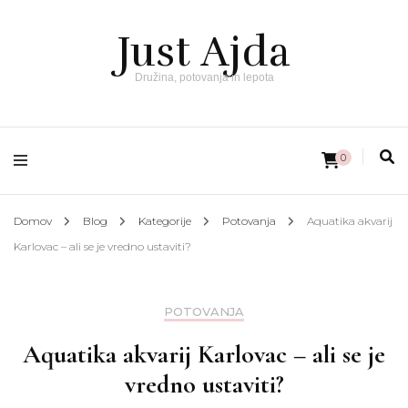
Just Ajda
Družina, potovanja in lepota
0
Domov
Blog
Kategorije
Potovanja
Aquatika akvarij
Karlovac – ali se je vredno ustaviti?
POTOVANJA
Aquatika akvarij Karlovac – ali se je
vredno ustaviti?