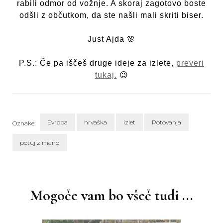
rabili odmor od vožnje. A skoraj zagotovo boste
odšli z občutkom, da ste našli mali skriti biser.
Just Ajda 🌸
P.S.: Če pa iščeš druge ideje za izlete,
preveri
tukaj.
😉
Evropa
hrvaška
izlet
Potovanja
Oznake:
potuj z mano
Navigacija
objav
Mogoče vam bo všeč tudi ...