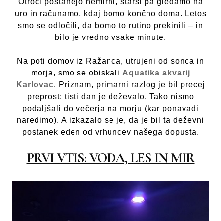
Otroci postanejo nemirni, starši pa gledamo na
uro in računamo, kdaj bomo končno doma. Letos
smo se odločili, da bomo to rutino prekinili – in
bilo je vredno vsake minute.
Na poti domov iz Ražanca, utrujeni od sonca in
morja, smo se obiskali
Aquatika akvarij
Karlovac
. Priznam, primarni razlog je bil precej
preprost: tisti dan je deževalo. Tako nismo
podaljšali do večerja na morju (kar ponavadi
naredimo). A izkazalo se je, da je bil ta deževni
postanek eden od vrhuncev našega dopusta.
PRVI VTIS: VODA, LES IN MIR