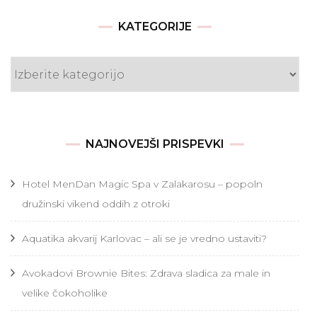
KATEGORIJE
Kategorije
NAJNOVEJŠI PRISPEVKI
Hotel MenDan Magic Spa v Zalakarosu – popoln
družinski vikend oddih z otroki
Aquatika akvarij Karlovac – ali se je vredno ustaviti?
Avokadovi Brownie Bites: Zdrava sladica za male in
velike čokoholike