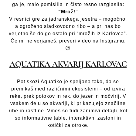
ga je, malo pomislila in čisto resno razglasila:
“Mrož!”
V resnici gre za jadranskega jesetra – mogočno,
a ogroženo sladkovodno ribo – a pri nas bo
verjetno še dolgo ostalo pri “mrožih iz Karlovca”.
Če mi ne verjameš, preveri video na Instgramu.
😉
AQUATIKA AKVARIJ KARLOVAC
Pot skozi Aquatiko je speljana tako, da se
premikaš med različnimi ekosistemi – od izvira
reke, prek potokov in rek, do jezer in močvirij. V
vsakem delu so akvariji, ki prikazujejo značilne
ribe in rastline. Vmes so tudi zanimivi detajli, kot
so informativne table, interaktivni zasloni in
kotički za otroke.