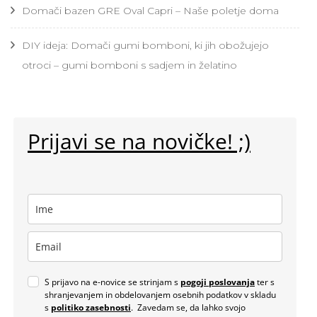
Domači bazen GRE Oval Capri – Naše poletje doma
DIY ideja: Domači gumi bomboni, ki jih obožujejo
otroci – gumi bomboni s sadjem in želatino
Prijavi se na novičke! ;)
S prijavo na e-novice se strinjam s
pogoji poslovanja
ter s
shranjevanjem in obdelovanjem osebnih podatkov v skladu
s
politiko zasebnosti
. Zavedam se, da lahko svojo