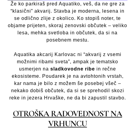
Že ko parkiraš pred Aquatiko, veš, da ne gre za
“klasični” akvarij. Stavba je moderna, lesena in
se odlično zlije z okolico. Ko stopiš noter, te
objame prijeten, skoraj zenovski občutek – veliko
lesa, mehka svetloba in občutek, da si na
posebnem mestu.
Aquatika akcarij Karlovac ni “akvarij z vsemi
možnimi ribami sveta”, ampak je tematsko
usmerjen na
sladkovodne ribe
in rečne
ekosisteme. Poudarek je na avtohtonih vrstah,
kar nama je bilo z možem še posebej všeč –
nekako dobiš občutek, da si se sprehodil skozi
reke in jezera Hrvaške, ne da bi zapustil stavbo.
OTROŠKA RADOVEDNOST NA
VRHUNCU