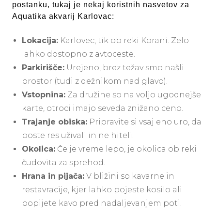
postanku, tukaj je nekaj koristnih nasvetov za
Aquatika akvarij Karlovac:
Lokacija:
Karlovec, tik ob reki Korani. Zelo
lahko dostopno z avtoceste.
Parkirišče:
Urejeno, brez težav smo našli
prostor (tudi z dežnikom nad glavo).
Vstopnina:
Za družine so na voljo ugodnejše
karte, otroci imajo seveda znižano ceno.
Trajanje obiska:
Pripravite si vsaj eno uro, da
boste res uživali in ne hiteli.
Okolica:
Če je vreme lepo, je okolica ob reki
čudovita za sprehod.
Hrana in pijača:
V bližini so kavarne in
restavracije, kjer lahko pojeste kosilo ali
popijete kavo pred nadaljevanjem poti.