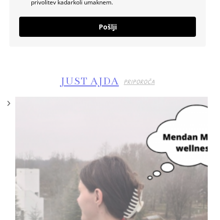
privolitev kadarkoli umaknem.
Pošlji
JUST AJDA
PRIPOROČA