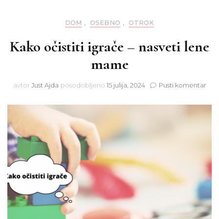
DOM
,
OSEBNO
,
OTROK
Kako očistiti igrače – nasveti lene
mame
na
avtor
Just Ajda
posodobljeno
15 julija, 2024
Pusti komentar
Kak
očist
igra
–
nasv
len
ma