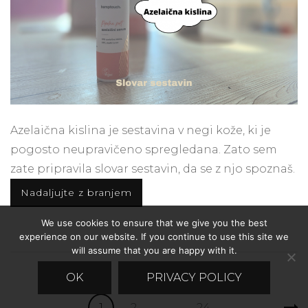
Azelaična kislina je sestavina v negi kože, ki je
pogosto neupravičeno spregledana. Zato sem
zate pripravila slovar sestavin, da se z njo spoznaš.
Nadaljujte z branjem
We use cookies to ensure that we give you the best
experience on our website. If you continue to use this site we
will assume that you are happy with it.
OK
PRIVACY POLICY
Številčenje
Stran
Stran
Stran
1
2
…
24