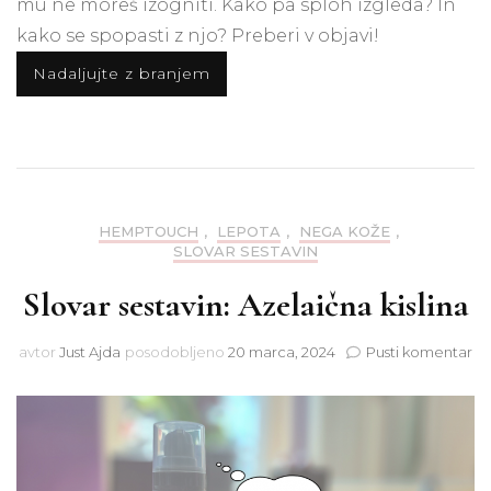
mu ne moreš izogniti. Kako pa sploh izgleda? In
kako se spopasti z njo? Preberi v objavi!
Nadaljujte z branjem
HEMPTOUCH
,
LEPOTA
,
NEGA KOŽE
,
SLOVAR SESTAVIN
Slovar sestavin: Azelaična kislina
na
avtor
Just Ajda
posodobljeno
20 marca, 2024
Pusti komentar
Sl
ses
Az
kis