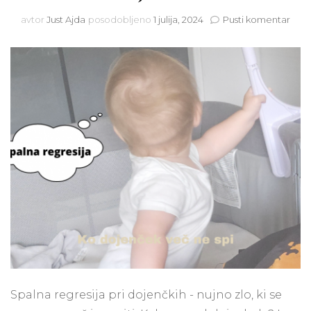
na
avtor
Just Ajda
posodobljeno
1 julija, 2024
Pusti komentar
Spal
regre
Vzrok
znak
in
kako
se
spop
s
teža
span
doje
Spalna regresija pri dojenčkih - nujno zlo, ki se