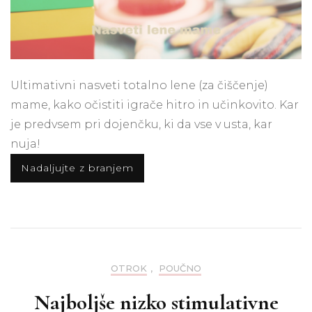
Ultimativni nasveti totalno lene (za čiščenje)
mame, kako očistiti igrače hitro in učinkovito. Kar
je predvsem pri dojenčku, ki da vse v usta, kar
nuja!
Nadaljujte z branjem
OTROK
,
POUČNO
Najboljše nizko stimulativne