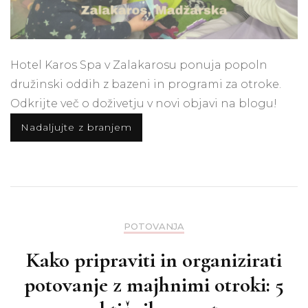
Hotel Karos Spa v Zalakarosu ponuja popoln
družinski oddih z bazeni in programi za otroke.
Odkrijte več o doživetju v novi objavi na blogu!
Nadaljujte z branjem
POTOVANJA
Kako pripraviti in organizirati
potovanje z majhnimi otroki: 5