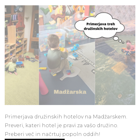
družinskih
hotelov
na
Madžarskem
–
Hotel
Helikon,
Kolping
Hotel
in
Karos
Spa
Primerjava družinskih hotelov na Madžarskem.
Preveri, kateri hotel je pravi za vašo družino.
Preberi več in načrtuj popoln oddih!