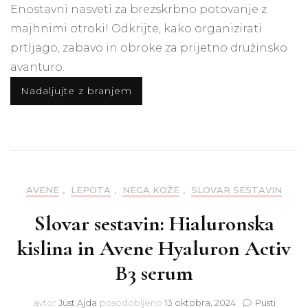
Enostavni nasveti za brezskrbno potovanje z
majhnimi otroki! Odkrijte, kako organizirati
prtljago, zabavo in obroke za prijetno družinsko
avanturo.
Nadaljujte z branjem
AVENE
,
LEPOTA
,
NEGA KOŽE
,
SLOVAR SESTAVIN
Slovar sestavin: Hialuronska
kislina in Avene Hyaluron Activ
B3 serum
avtor
Just Ajda
posodobljeno
13 oktobra, 2024
Pusti