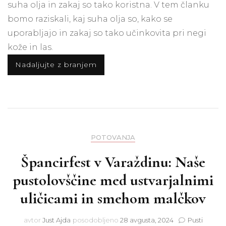
suha olja in zakaj so tako koristna. V tem članku
bomo raziskali, kaj suha olja so, kako se
uporabljajo in zakaj so tako učinkovita pri negi
kože in las.
Nadaljujte z branjem
POTOVANJA
Špancirfest v Varaždinu: Naše
pustolovščine med ustvarjalnimi
uličicami in smehom malčkov
avtor
Just Ajda
posodobljeno
28 avgusta, 2024
Pusti