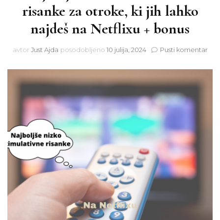
risanke za otroke, ki jih lahko
najdeš na Netflixu + bonus
na
avtor
Just Ajda
posodobljeno
10 julija, 2024
Pusti komentar
Naj
niz
stim
risa
za
otr
ki
jih
lah
naj
na
Netf
+
bon