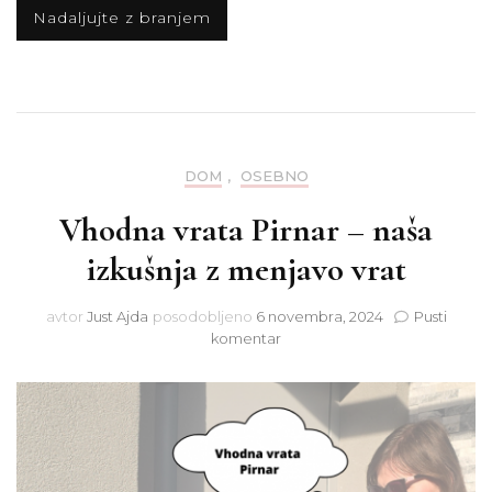
Nadaljujte z branjem
DOM
,
OSEBNO
Vhodna vrata Pirnar – naša
izkušnja z menjavo vrat
avtor
Just Ajda
posodobljeno
6 novembra, 2024
Pusti
na
komentar
Vhodna
vrata
Pirnar
–
naša
izkušnja
z