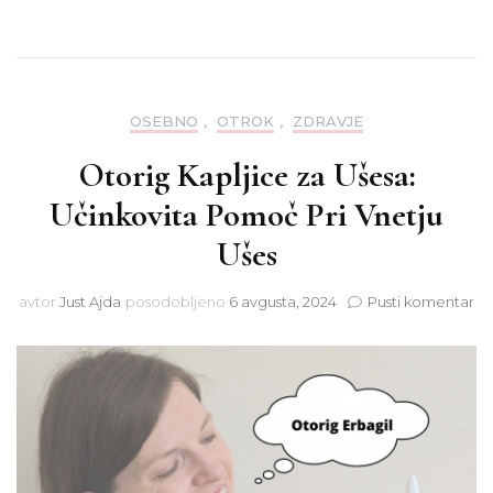
OSEBNO
,
OTROK
,
ZDRAVJE
Otorig Kapljice za Ušesa:
Učinkovita Pomoč Pri Vnetju
Ušes
na
avtor
Just Ajda
posodobljeno
6 avgusta, 2024
Pusti komentar
Ot
Ka
za
Uš
Uč
P
Pri
Vn