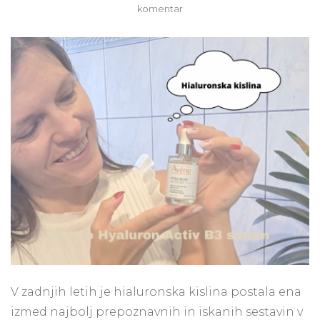
na
komentar
Slovar
sestavin:
Hialuronska
kislina
in
Avene
Hyaluron
Activ
B3
serum
V zadnjih letih je hialuronska kislina postala ena
izmed najbolj prepoznavnih in iskanih sestavin v