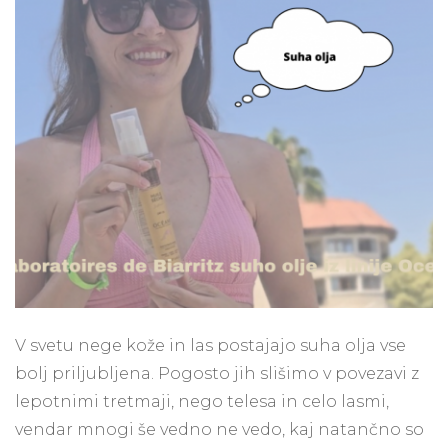
Kaj
so,
zakaj
jih
uporabljamo
in
kakšne
so
njihove
prednosti
V svetu nege kože in las postajajo suha olja vse
bolj priljubljena. Pogosto jih slišimo v povezavi z
lepotnimi tretmaji, nego telesa in celo lasmi,
vendar mnogi še vedno ne vedo, kaj natančno so