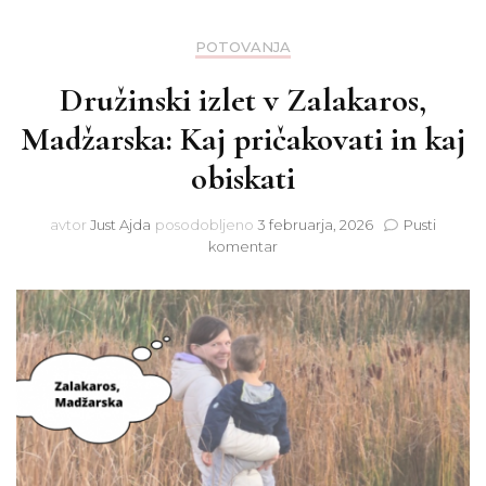
POTOVANJA
Družinski izlet v Zalakaros,
Madžarska: Kaj pričakovati in kaj
obiskati
avtor
Just Ajda
posodobljeno
3 februarja, 2026
Pusti
na
komentar
Družinski
izlet
v
Zalakaros,
Madžarska:
Kaj
pričakovati
in
kaj
obiskati