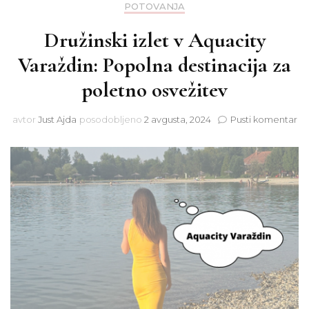
POTOVANJA
Družinski izlet v Aquacity
Varaždin: Popolna destinacija za
poletno osvežitev
na
avtor
Just Ajda
posodobljeno
2 avgusta, 2024
Pusti komentar
Dr
izl
v
Aq
Va
Po
de
za
po
os