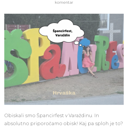
na
komentar
Špancirfest
v
Varaždinu:
Naše
pustolovščine
med
ustvarjalnimi
uličicami
in
smehom
malčkov
Obiskali smo Špancirfest v Varaždinu. In
absolutno priporočamo obisk! Kaj pa sploh je to?