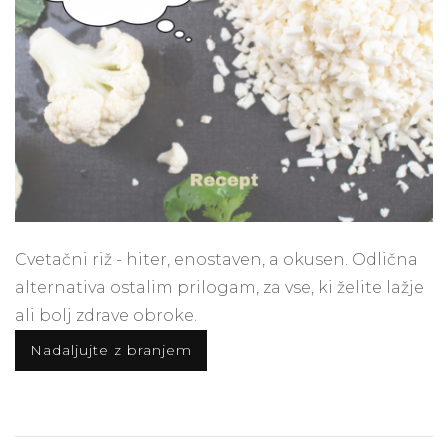
Cvetačni riž - hiter, enostaven, a okusen. Odlična
alternativa ostalim prilogam, za vse, ki želite lažje
ali bolj zdrave obroke.
Nadaljujte z branjem