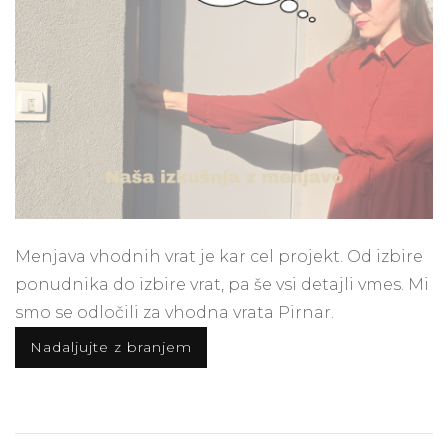
menjavo
vrat
Menjava vhodnih vrat je kar cel projekt. Od izbire
ponudnika do izbire vrat, pa še vsi detajli vmes. Mi
smo se odločili za vhodna vrata Pirnar.
Nadaljujte z branjem