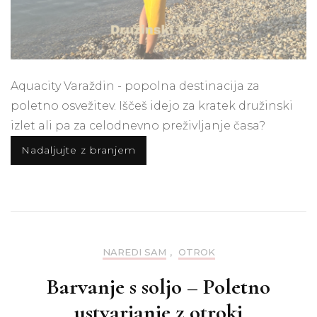
Aquacity Varaždin - popolna destinacija za
poletno osvežitev. Iščeš idejo za kratek družinski
izlet ali pa za celodnevno preživljanje časa?
Nadaljujte z branjem
NAREDI SAM
,
OTROK
Barvanje s soljo – Poletno
ustvarjanje z otroki