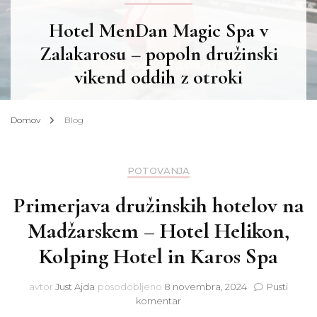
Hotel MenDan Magic Spa v
Zalakarosu – popoln družinski
vikend oddih z otroki
Domov
Blog
POTOVANJA
Primerjava družinskih hotelov na
Madžarskem – Hotel Helikon,
Kolping Hotel in Karos Spa
avtor
Just Ajda
posodobljeno
8 novembra, 2024
Pusti
na
komentar
Primerjava