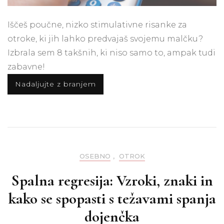
Iščeš poučne, nizko stimulativne risanke za
otroke, ki jih lahko predvajaš svojemu malčku?
Izbrala sem 8 takšnih, ki niso samo to, ampak tudi
zabavne!
Nadaljujte z branjem
OSEBNO
,
OTROK
Spalna regresija: Vzroki, znaki in
kako se spopasti s težavami spanja
dojenčka