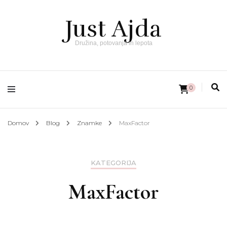
Just Ajda
Družina, potovanja in lepota
0
Domov
Blog
Znamke
MaxFactor
KATEGORIJA
MaxFactor