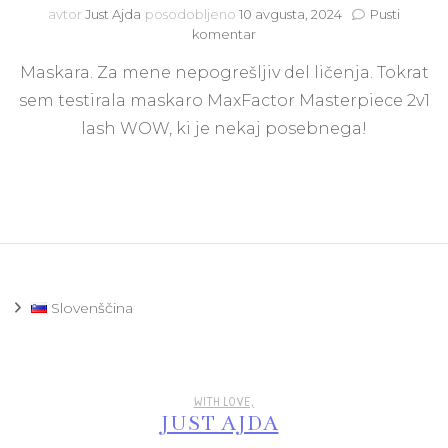
avtor
Just Ajda
posodobljeno
10 avgusta, 2024
Pusti
na
komentar
Nova
Maskara. Za mene nepogrešljiv del ličenja. Tokrat
maskara
MaxFactor
sem testirala maskaro MaxFactor Masterpiece 2v1
Masterpiece
lash WOW, ki je nekaj posebnega!
2v1
Lash
WOW
–
Popolna
izbira
za
vaše
trepalnice
Slovenščina
WITH LOVE,
JUST AJDA