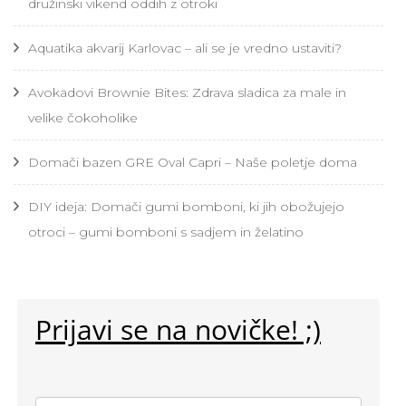
družinski vikend oddih z otroki
Aquatika akvarij Karlovac – ali se je vredno ustaviti?
Avokadovi Brownie Bites: Zdrava sladica za male in
velike čokoholike
Domači bazen GRE Oval Capri – Naše poletje doma
DIY ideja: Domači gumi bomboni, ki jih obožujejo
otroci – gumi bomboni s sadjem in želatino
Prijavi se na novičke! ;)