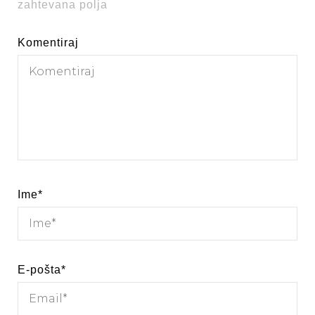
zahtevana polja
Komentiraj
Ime
*
E-pošta
*