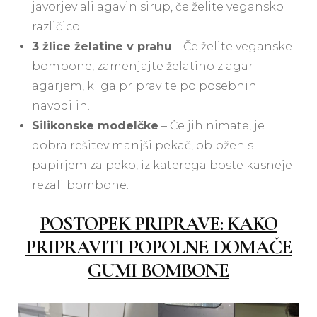
javorjev ali agavin sirup, če želite vegansko
različico.
3 žlice želatine v prahu
– Če želite veganske
bombone, zamenjajte želatino z agar-
agarjem, ki ga pripravite po posebnih
navodilih.
Silikonske modelčke
– Če jih nimate, je
dobra rešitev manjši pekač, obložen s
papirjem za peko, iz katerega boste kasneje
rezali bombone.
POSTOPEK PRIPRAVE: KAKO
PRIPRAVITI POPOLNE DOMAČE
GUMI BOMBONE