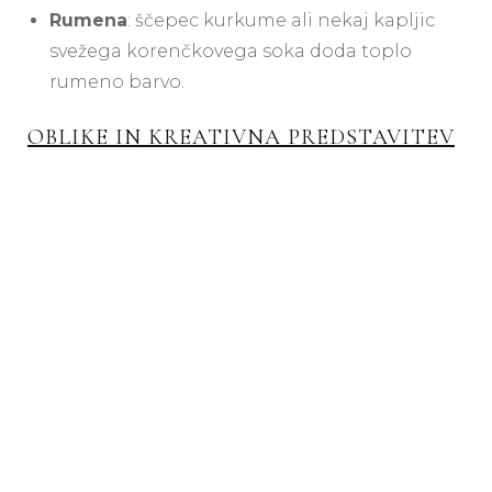
Rumena
: ščepec kurkume ali nekaj kapljic
svežega korenčkovega soka doda toplo
rumeno barvo.
OBLIKE IN KREATIVNA PREDSTAVITEV