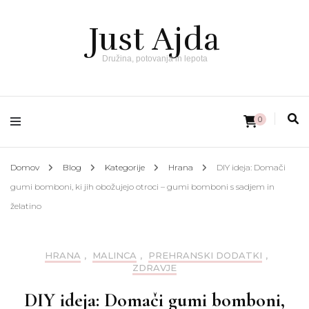
Just Ajda
Družina, potovanja in lepota
0
Domov
Blog
Kategorije
Hrana
DIY ideja: Domači
gumi bomboni, ki jih obožujejo otroci – gumi bomboni s sadjem in
želatino
HRANA
,
MALINCA
,
PREHRANSKI DODATKI
,
ZDRAVJE
DIY ideja: Domači gumi bomboni,