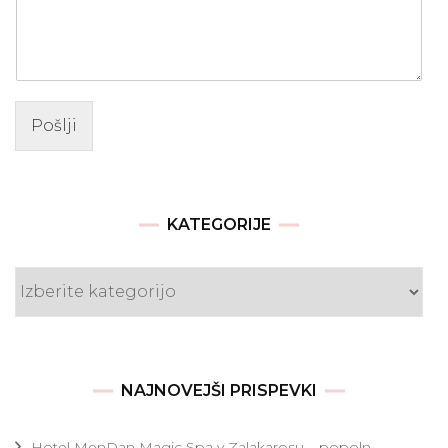
Pošlji
KATEGORIJE
Kategorije
NAJNOVEJŠI PRISPEVKI
Hotel MenDan Magic Spa v Zalakarosu – popoln