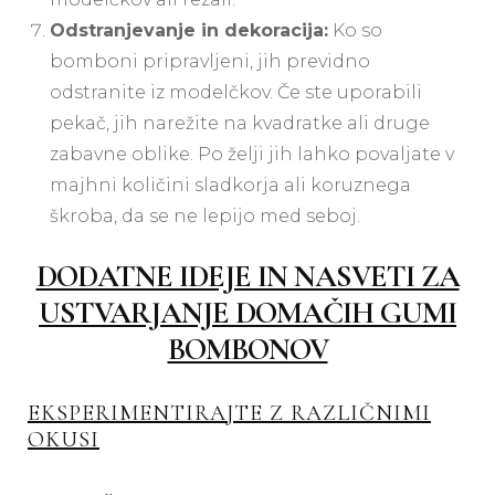
Odstranjevanje in dekoracija:
Ko so
bomboni pripravljeni, jih previdno
odstranite iz modelčkov. Če ste uporabili
pekač, jih narežite na kvadratke ali druge
zabavne oblike. Po želji jih lahko povaljate v
majhni količini sladkorja ali koruznega
škroba, da se ne lepijo med seboj.
DODATNE IDEJE IN NASVETI ZA
USTVARJANJE DOMAČIH GUMI
BOMBONOV
EKSPERIMENTIRAJTE Z RAZLIČNIMI
OKUSI