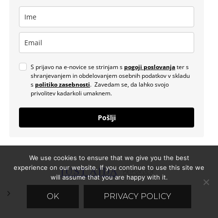
S prijavo na e-novice se strinjam s
pogoji poslovanja
ter s
shranjevanjem in obdelovanjem osebnih podatkov v skladu
s
politiko zasebnosti
. Zavedam se, da lahko svojo
privolitev kadarkoli umaknem.
Pošlji
We use cookies to ensure that we give you the best
experience on our website. If you continue to use this site we
JUST AJDA
PRIPOROČA
will assume that you are happy with it.
OK
PRIVACY POLICY