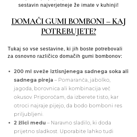
sestavin najverjetneje že imate v kuhinji!
DOMAČI GUMI BOMBONI – KAJ
POTREBUJETE?
Tukaj so vse sestavine, ki jih boste potrebovali
za osnovno različico domačih gumi bombonov:
200 ml sveže iztisnjenega sadnega soka
ali
sadnega pireja
– Pomaranča, jabolko,
jagoda, borovnica ali kombinacija več
okusov. Priporočam, da izberete tisto, kar
otroci najraje pijejo, da bodo bomboni res
priljubljeni.
2 žlici medu
– Naravno sladilo, ki doda
prijetno sladkost. Uporabite lahko tudi