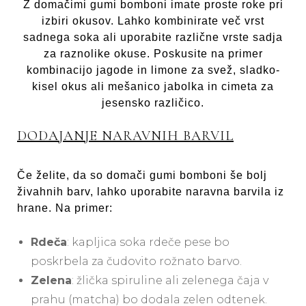
Z domačimi gumi bomboni imate proste roke pri
izbiri okusov. Lahko kombinirate več vrst
sadnega soka ali uporabite različne vrste sadja
za raznolike okuse. Poskusite na primer
kombinacijo jagode in limone za svež, sladko-
kisel okus ali mešanico jabolka in cimeta za
jesensko različico.
DODAJANJE NARAVNIH BARVIL
Če želite, da so domači gumi bomboni še bolj
živahnih barv, lahko uporabite naravna barvila iz
hrane. Na primer:
Rdeča
: kapljica soka rdeče pese bo
poskrbela za čudovito rožnato barvo.
Zelena
: žlička spiruline ali zelenega čaja v
prahu (matcha) bo dodala zelen odtenek.