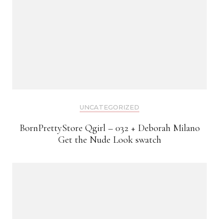
UNCATEGORIZED
BornPrettyStore Qgirl – 032 + Deborah Milano
Get the Nude Look swatch