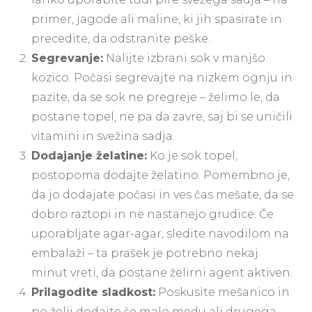
primer, jagode ali maline, ki jih spasirate in
precedite, da odstranite peške.
Segrevanje:
Nalijte izbrani sok v manjšo
kozico. Počasi segrevajte na nizkem ognju in
pazite, da se sok ne pregreje – želimo le, da
postane topel, ne pa da zavre, saj bi se uničili
vitamini in svežina sadja.
Dodajanje želatine:
Ko je sok topel,
postopoma dodajte želatino. Pomembno je,
da jo dodajate počasi in ves čas mešate, da se
dobro raztopi in ne nastanejo grudice. Če
uporabljate agar-agar, sledite navodilom na
embalaži – ta prašek je potrebno nekaj
minut vreti, da postane želirni agent aktiven.
Prilagodite sladkost:
Poskusite mešanico in
po želji dodajte še malo medu ali drugega