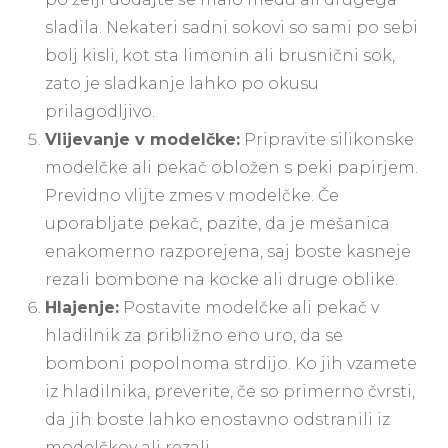
sladila. Nekateri sadni sokovi so sami po sebi
bolj kisli, kot sta limonin ali brusnični sok,
zato je sladkanje lahko po okusu
prilagodljivo.
Vlijevanje v modelčke:
Pripravite silikonske
modelčke ali pekač obložen s peki papirjem.
Previdno vlijte zmes v modelčke. Če
uporabljate pekač, pazite, da je mešanica
enakomerno razporejena, saj boste kasneje
rezali bombone na kocke ali druge oblike.
Hlajenje:
Postavite modelčke ali pekač v
hladilnik za približno eno uro, da se
bomboni popolnoma strdijo. Ko jih vzamete
iz hladilnika, preverite, če so primerno čvrsti,
da jih boste lahko enostavno odstranili iz
modelčkov ali rezali.