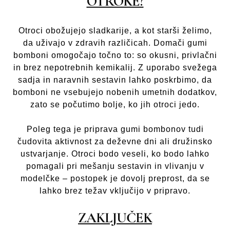
OTROKE?
Otroci obožujejo sladkarije, a kot starši želimo,
da uživajo v zdravih različicah. Domači gumi
bomboni omogočajo točno to: so okusni, privlačni
in brez nepotrebnih kemikalij. Z uporabo svežega
sadja in naravnih sestavin lahko poskrbimo, da
bomboni ne vsebujejo nobenih umetnih dodatkov,
zato se počutimo bolje, ko jih otroci jedo.
Poleg tega je priprava gumi bombonov tudi
čudovita aktivnost za deževne dni ali družinsko
ustvarjanje. Otroci bodo veseli, ko bodo lahko
pomagali pri mešanju sestavin in vlivanju v
modelčke – postopek je dovolj preprost, da se
lahko brez težav vključijo v pripravo.
ZAKLJUČEK