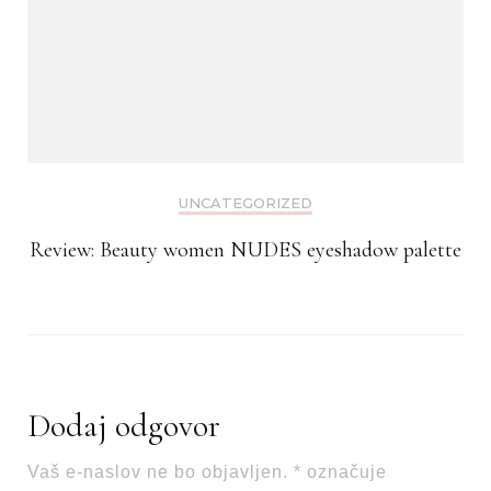
UNCATEGORIZED
Review: Beauty women NUDES eyeshadow palette
Dodaj odgovor
Vaš e-naslov ne bo objavljen.
*
označuje