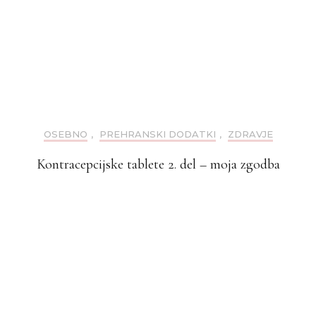
OSEBNO
,
PREHRANSKI DODATKI
,
ZDRAVJE
Kontracepcijske tablete 2. del – moja zgodba