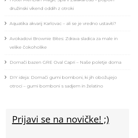
družinski vikend oddih z otroki
Aquatika akvarij Karlovac – ali se je vredno ustaviti?
Avokadovi Brownie Bites: Zdrava sladica za male in
velike čokoholike
Domači bazen GRE Oval Capri – Naše poletje doma
DIY ideja: Domači gumi bomboni, ki jih obožujejo
otroci – gumi bomboni s sadjem in želatino
Prijavi se na novičke! ;)