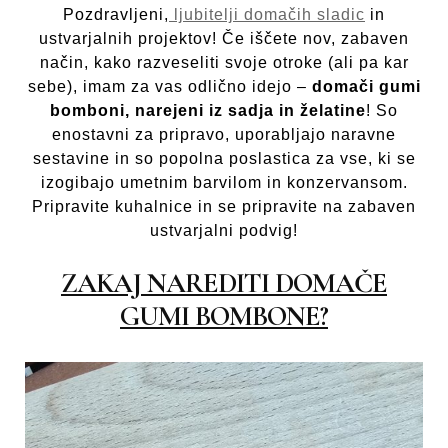
Pozdravljeni,
ljubitelji domačih sladic
in
ustvarjalnih projektov! Če iščete nov, zabaven
način, kako razveseliti svoje otroke (ali pa kar
sebe), imam za vas odlično idejo –
domači gumi
bomboni, narejeni iz sadja in želatine
! So
enostavni za pripravo, uporabljajo naravne
sestavine in so popolna poslastica za vse, ki se
izogibajo umetnim barvilom in konzervansom.
Pripravite kuhalnice in se pripravite na zabaven
ustvarjalni podvig!
ZAKAJ NAREDITI DOMAČE
GUMI BOMBONE?