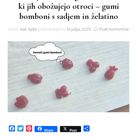
ki jih obožujejo otroci – gumi
bomboni s sadjem in želatino
na
avtor
Just Ajda
posodobljeno
14 julija, 2025
Pusti komentar
DIY
idej
Dom
gum
bom
ki
jih
obo
otro
–
gum
bom
s
sad
in
žela
Facebook
Twitter
Pinterest
Share
Share
Post