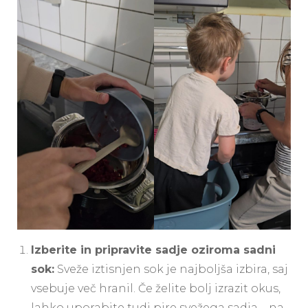
Izberite in pripravite sadje oziroma sadni
sok:
Sveže iztisnjen sok je najboljša izbira, saj
vsebuje več hranil. Če želite bolj izrazit okus,
lahko uporabite tudi pire svežega sadja – na