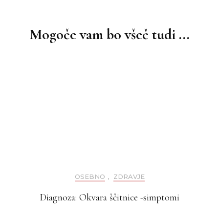
Navigacija
objav
Mogoče vam bo všeč tudi ...
OSEBNO
,
ZDRAVJE
Diagnoza: Okvara ščitnice -simptomi