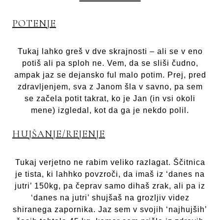
POTENJE
Tukaj lahko greš v dve skrajnosti – ali se v eno
potiš ali pa sploh ne. Vem, da se sliši čudno,
ampak jaz se dejansko ful malo potim. Prej, pred
zdravljenjem, sva z Janom šla v savno, pa sem
se začela potit takrat, ko je Jan (in vsi okoli
mene) izgledal, kot da ga je nekdo polil.
HUJŠANJE/REJENJE
Tukaj verjetno ne rabim veliko razlagat. Ščitnica
je tista, ki lahhko povzroči, da imaš iz ‘danes na
jutri’ 150kg, pa čeprav samo dihaš zrak, ali pa iz
‘danes na jutri’ shujšaš na grozljiv videz
shiranega zapornika. Jaz sem v svojih ‘najhujših’