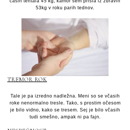
časih tehtala 45 kg, kamor sem prišla iz zdravih
53kg v roku parih tednov.
TREMOR ROK
Tale je pa izredno nadležna. Meni so se včasih
roke nenormalno tresle. Tako, s prostim očesom
je bilo vidno, kako se tresem. Sej je bilo včasih
tudi smešno, ampak ni pa fajn.