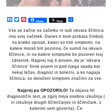
Facebook
Twitter
Pinterest
Share
Share
Post
Vse se začne na začetku in tudi okvara ščitnica
ima svoj začetek. Danes ti bom probala čimbolj
na kratko opisati, kateri so tisti simptomi, na
katere moraš biti pozorna, če sumiš na okvaro
ščitnice, in na katere simptome bo pozoren tvoj
zdravnik. Najprej naj ti povem, da je ‘okvara
ščitnice’ širok pojem in pod njega spada kar
nekaj težav, diagnoz in bolezni, a ko nagaja
ščitnica, so določeni simptomi značilni za vse.
Najprej pa OPOZORILO!
Ta objava NI
diagnostični test, je zgolj moja osebna izkušnja (
in izkušnje drugih ščitničarjev in ščitničark, s
katerimi sem govorila). Če