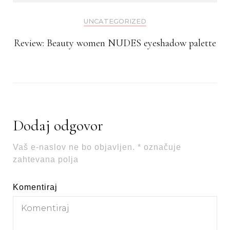
UNCATEGORIZED
Review: Beauty women NUDES eyeshadow palette
Dodaj odgovor
Vaš e-naslov ne bo objavljen.
*
označuje
zahtevana polja
Komentiraj