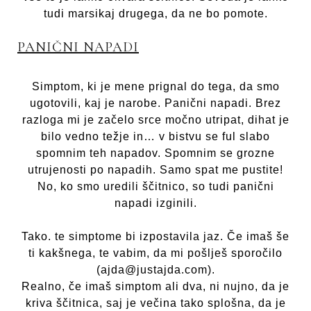
tudi marsikaj drugega, da ne bo pomote.
PANIČNI NAPADI
Simptom, ki je mene prignal do tega, da smo
ugotovili, kaj je narobe. Panični napadi. Brez
razloga mi je začelo srce močno utripat, dihat je
bilo vedno težje in… v bistvu se ful slabo
spomnim teh napadov. Spomnim se grozne
utrujenosti po napadih. Samo spat me pustite!
No, ko smo uredili ščitnico, so tudi panični
napadi izginili.
Tako. te simptome bi izpostavila jaz. Če imaš še
ti kakšnega, te vabim, da mi pošlješ sporočilo
(ajda@justajda.com).
Realno, če imaš simptom ali dva, ni nujno, da je
kriva ščitnica, saj je večina tako splošna, da je