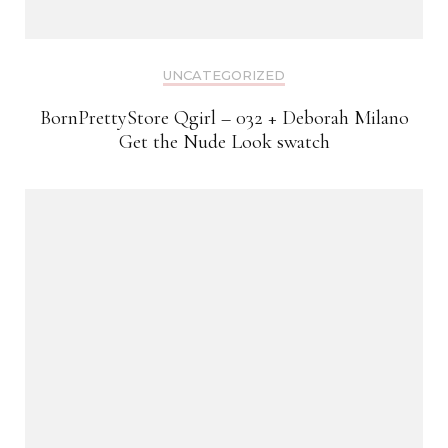
UNCATEGORIZED
BornPrettyStore Qgirl – 032 + Deborah Milano
Get the Nude Look swatch