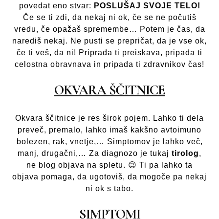
povedat eno stvar:
POSLUŠAJ SVOJE TELO!
Če se ti zdi, da nekaj ni ok, če se ne počutiš
vredu, če opažaš spremembe… Potem je čas, da
narediš nekaj. Ne pusti se prepričat, da je vse ok,
če ti veš, da ni! Priprada ti preiskava, pripada ti
celostna obravnava in pripada ti zdravnikov čas!
OKVARA ŠČITNICE
Okvara ščitnice je res širok pojem. Lahko ti dela
preveč, premalo, lahko imaš kakšno avtoimuno
bolezen, rak, vnetje,… Simptomov je lahko več,
manj, drugačni,… Za diagnozo je tukaj
tirolog
,
ne blog objava na spletu. 😉 Ti pa lahko ta
objava pomaga, da ugotoviš, da mogoče pa nekaj
ni ok s tabo.
SIMPTOMI