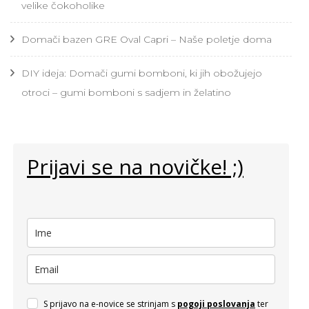
velike čokoholike
Domači bazen GRE Oval Capri – Naše poletje doma
DIY ideja: Domači gumi bomboni, ki jih obožujejo
otroci – gumi bomboni s sadjem in želatino
Prijavi se na novičke! ;)
S prijavo na e-novice se strinjam s
pogoji poslovanja
ter