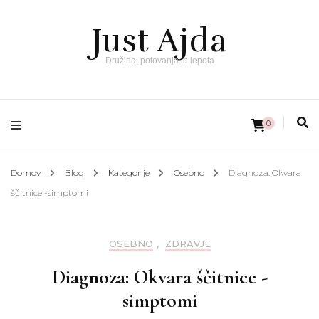
Just Ajda
Družina, potovanja in lepota
0
Domov
Blog
Kategorije
Osebno
Diagnoza: Okvara
ščitnice -simptomi
OSEBNO
,
ZDRAVJE
Diagnoza: Okvara ščitnice -
simptomi