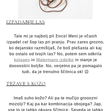
IZPADANJE LAS
Tale mi je najbolj pil živce! Meni je včasih
izpadel cel šop las pri pranju. Prav zares grozno,
ko dejansko razmišljaš, če boš plešasta ali kaj
bo ostalo od tvojih las? No, potem sem odkrila
kolagen
in
Watermans izdelke
in stanje je
doooostiiii boljše. No, verjetno pa je pomagalo
tudi, da je trenutno ščitnica ok! 😉
TEŽAVE S KOŽO
Imaš suho kožo? Ali pa te mučijo grooozni
mozolji? Kaj pa kar kombinacija obojega? Jap,
vse to je lahko okvara ščitnice. Seveda je lahko