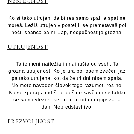
NESPEČNOST
Ko si tako utrujen, da bi res samo spal, a spat ne
moreš. Ležiš utrujen v postelji, se premetavaš pol
noči, spanca pa ni. Jap, nespečnost je grozna!
UTRUJENOST
Ta je meni najtežja in najhušja od vseh. Ta
grozna utrujenost. Ko je ura pol osem zvečer, jaz
pa tako utrujena, kot da že tri dni nisem spala.
Ne more navaden človek tega razumet, res ne.
Ko se zjutraj zbudiš, prideš do kavča in se lahko
še samo vležeš, ker to je to od energije za ta
dan. Nepredstavljivo!
BREZVOLJNOST