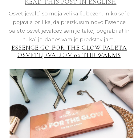
READ THIS POST IN ENGLISH
For
the
Osvetljevalci so moja velika ljubezen. In ko se je
Gl
pojavila prilika, da preizkusim novo Essence
pal
osv
paleto osvetljevalcev, sem jo takoj pograbila! In
02
tukaj je, danes vam jo predstavljam,
Th
ESSENCE GO FOR THE GLOW PALETA
Wa
OSVETLJEVALCEV 02 THE WARMS