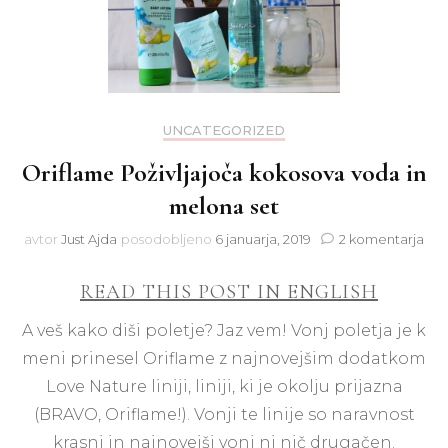
UNCATEGORIZED
Oriflame Poživljajoča kokosova voda in
melona set
na
avtor
Just Ajda
posodobljeno
6 januarja, 2019
2 komentarja
Ori
Pož
READ THIS POST IN ENGLISH
kok
vod
A veš kako diši poletje? Jaz vem! Vonj poletja je k
in
meni prinesel Oriflame z najnovejšim dodatkom
mel
set
Love Nature liniji, liniji, ki je okolju prijazna
(BRAVO, Oriflame!). Vonji te linije so naravnost
krasni in najnovejši vonj ni nič drugačen.