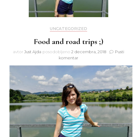
UNCATEGORIZED
Food and road trips ;)
avtor
Just Ajda
posodobljeno
2 decembra, 2018
Pusti
na
komentar
Food
and
road
trips
;)