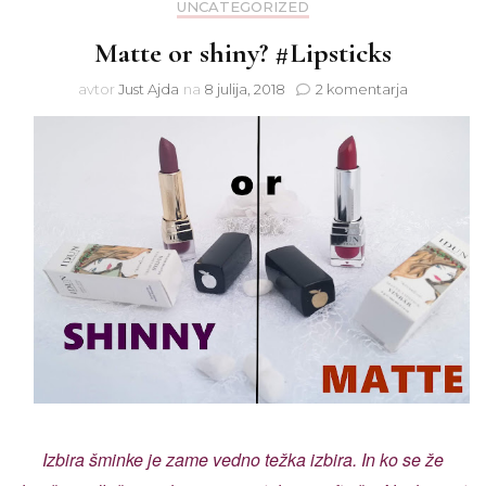
UNCATEGORIZED
Matte or shiny? #Lipsticks
na
avtor
Just Ajda
na
8 julija, 2018
2 komentarja
Matte
or
shiny?
#Lipsticks
Izbira šminke je zame vedno težka izbira. In ko se že