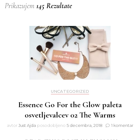
Prikazujem
145 Rezultate
UNCATEGORIZED
Essence Go For the Glow paleta
osvetljevalcev 02 The Warms
na
avtor
Just Ajda
posodobljeno
5 decembra, 2018
1 komentar
Ess
Go