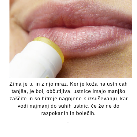
pret
and
heal
lips
Zima je tu in z njo mraz. Ker je koža na ustnicah
tanjša, je bolj občutljiva, ustnice imajo manjšo
zaščito in so hitreje nagnjene k izsuševanju, kar
vodi najmanj do suhih ustnic, če že ne do
razpokanih in bolečih.
…