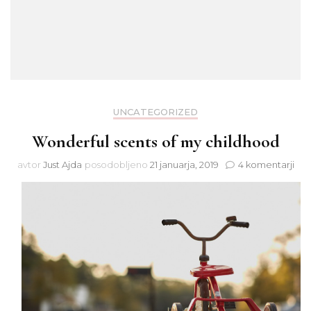
UNCATEGORIZED
Wonderful scents of my childhood
na
avtor
Just Ajda
posodobljeno
21 januarja, 2019
4 komentarji
Won
sce
of
my
chi