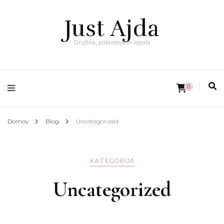
Just Ajda
Družina, potovanja in lepota
0
Domov
Blog
Uncategorized
KATEGORIJA
Uncategorized