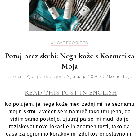
UNCATEGORIZED
Potuj brez skrbi: Nega kože s Kozmetika
Moja
na
avtor
Just Ajda
posodobljeno
19 januarja, 2019
2 komentarja
Pot
bre
READ THIS POST IN ENGLISH
skrb
Ne
Ko potujem, je nega kože med zadnjimi na seznamu
ko
mojih skrbi. Zvečer sem namreč tako utrujena, da
s
vidim samo posteljo, zjutraj pa se mi mudi dalje
Ko
Mo
raziskovat nove lokacije in znamenitosti, tako da
časa za ogromno korakov in izdelkov enostavno ni.