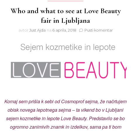
Who and what to see at Love Beauty
fair in Ljubljana
na
avtor
Just Ajda
na
6 aprila, 2018
Pusti komentar
Who
and
what
to
see
at
Love
Beauty
fair
in
Ljubljana
Komaj sem prišla k sebi od Cosmoprof sejma, že načrtujem
obisk novega lepotnega sejma – ta vikend bo v Ljubljani
sejem kozmetike in lepote Love Beauty. Predstavilo se bo
ogromno zanimivih znamk in izdelkov, sama pa ti bom