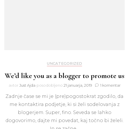
UNCATEGORIZED
We’d like you as a blogger to promote us
na
avtor
Just Ajda
posodobljeno
21 januarja, 2019
1 komentar
We’
Zadnje čase se mi je (pre)pogostokrat zgodilo, da
like
you
me kontaktira podjetje, ki si želi sodelovanja z
as
blogerjem. Super, fino. Seveda se lahko
a
blog
dogovorimo, dajte mi povedat, kaj točno bi želeli.
to
In se začne…