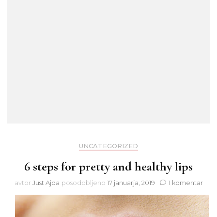
UNCATEGORIZED
6 steps for pretty and healthy lips
na
avtor
Just Ajda
posodobljeno
17 januarja, 2019
1 komentar
6
step
for