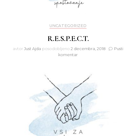
UNCATEGORIZED
R.E.S.P.E.C.T.
avtor
Just Ajda
posodobljeno
2 decembra, 2018
Pusti
na
komentar
R.E.S.P.E.C.T.