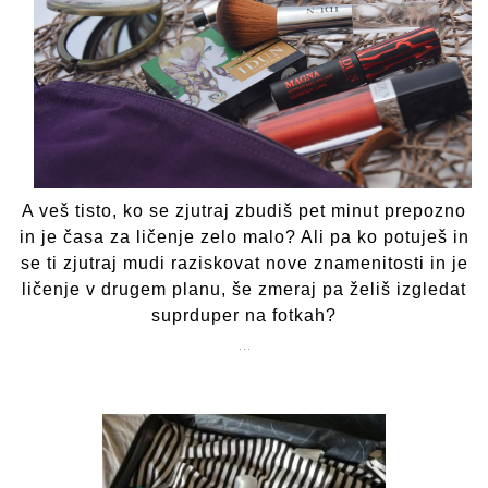
m
up
A veš tisto, ko se zjutraj zbudiš pet minut prepozno
in je časa za ličenje zelo malo? Ali pa ko potuješ in
se ti zjutraj mudi raziskovat nove znamenitosti in je
ličenje v drugem planu, še zmeraj pa želiš izgledat
suprduper na fotkah?
…