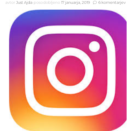
na
avtor
Just Ajda
posodobljeno
17 januarja, 2019
6 komentarjev
In
an
ba
ha