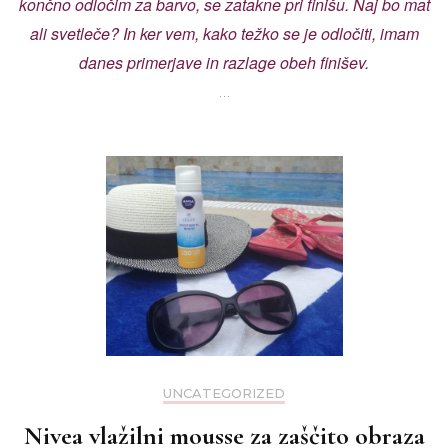
končno odločim za barvo, se zatakne pri finišu. Naj bo mat
ali svetleče? In ker vem, kako težko se je odločiti, imam
danes primerjave in razlage obeh finišev.
…
UNCATEGORIZED
Nivea vlažilni mousse za zaščito obraza