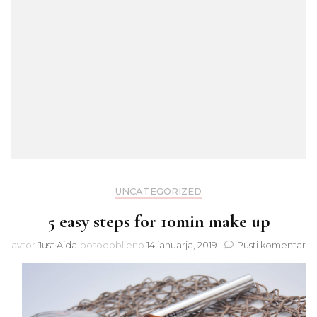
UNCATEGORIZED
5 easy steps for 10min make up
na
avtor
Just Ajda
posodobljeno
14 januarja, 2019
Pusti komentar
5
ea
st
fo
10