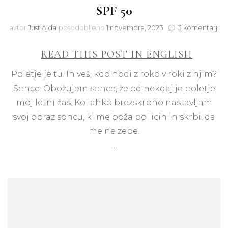
SPF 50
na
avtor
Just Ajda
posodobljeno
1 novembra, 2023
3 komentarji
Ni
vla
READ THIS POST IN ENGLISH
mo
za
Poletje je tu. In veš, kdo hodi z roko v roki z njim?
za
Sonce. Obožujem sonce, že od nekdaj je poletje
ob
SP
moj letni čas. Ko lahko brezskrbno nastavljam
50
svoj obraz soncu, ki me boža po licih in skrbi, da
me ne zebe.
…