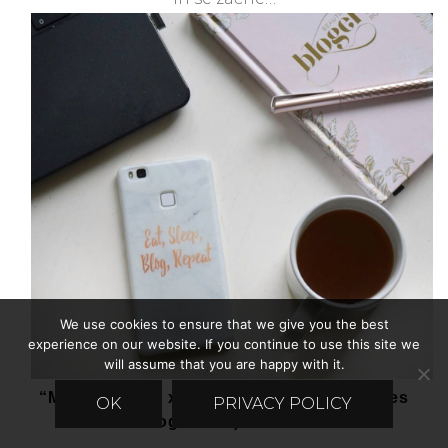
pro
us
We use cookies to ensure that we give you the best
experience on our website. If you continue to use this site we
will assume that you are happy with it.
“Mi prodajamo xxx izdelek za (ponavadi res
OK
PRIVACY POLICY
ogromno) ceno.
…