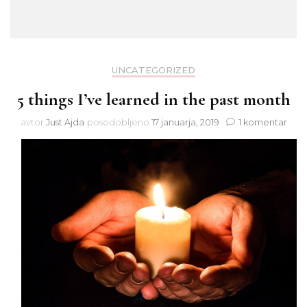
UNCATEGORIZED
5 things I’ve learned in the past month
na
avtor
Just Ajda
posodobljeno
17 januarja, 2019
1 komentar
5
thin
I’ve
lear
in
the
past
mon