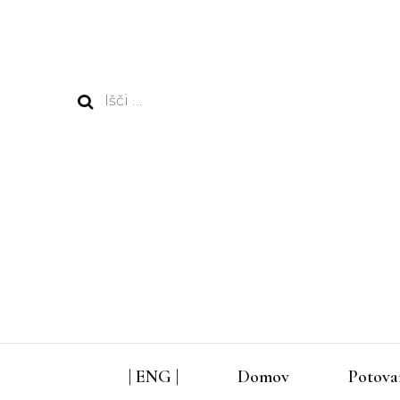
Išči:
| ENG |
Domov
Potova