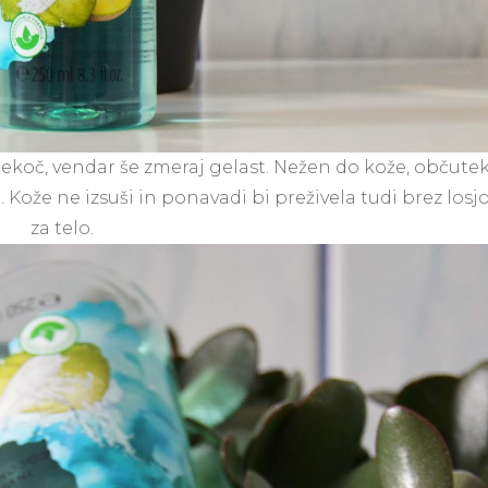
e tekoč, vendar še zmeraj gelast. Nežen do kože, občute
 Kože ne izsuši in ponavadi bi preživela tudi brez losj
za telo.