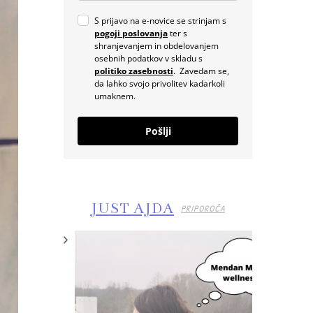
S prijavo na e-novice se strinjam s
pogoji poslovanja
ter s
shranjevanjem in obdelovanjem
osebnih podatkov v skladu s
politiko zasebnosti
. Zavedam se,
da lahko svojo privolitev kadarkoli
umaknem.
Pošlji
JUST AJDA
PRIPOROČA