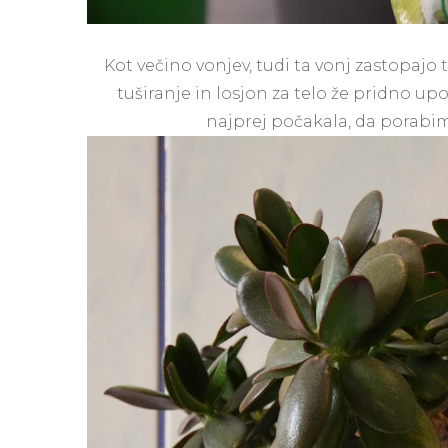
Kot večino vonjev, tudi ta vonj zastopajo tri
tuširanje in losjon za telo že pridno u
najprej počakala, da porabim 