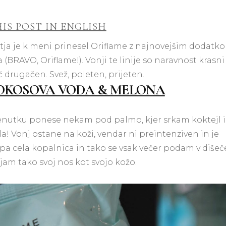
IS POST IN ENGLISH
letja je k meni prinesel Oriflame z najnovejšim dodatk
zna (BRAVO, Oriflame!). Vonji te linije so naravnost krasni
č drugačen. Svež, poleten, prijeten.
KOKOSOVA VODA & MELONA
trenutku ponese nekam pod palmo, kjer srkam koktejl i
Vonj ostane na koži, vendar ni preintenziven in je
pa cela kopalnica in tako se vsak večer podam v dišeč
ajam tako svoj nos kot svojo kožo.