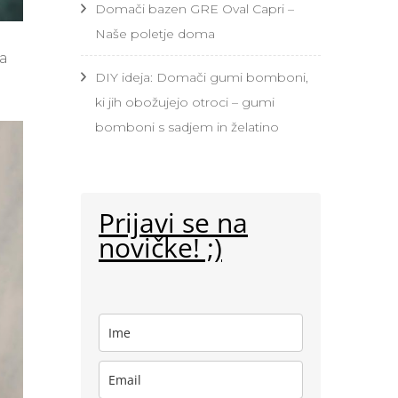
Domači bazen GRE Oval Capri –
Naše poletje doma
za
DIY ideja: Domači gumi bomboni,
ki jih obožujejo otroci – gumi
bomboni s sadjem in želatino
Prijavi se na
novičke! ;)