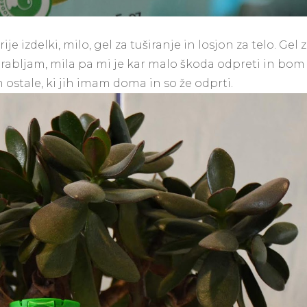
je izdelki, milo, gel za tuširanje in losjon za telo. Gel 
porabljam, mila pa mi je kar malo škoda odpreti in bom
ostale, ki jih imam doma in so že odprti.