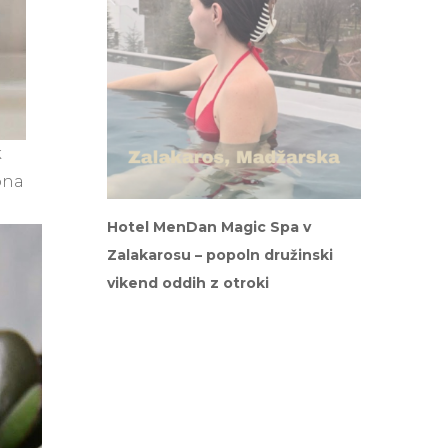
k
ona
Hotel MenDan Magic Spa v
Zalakarosu – popoln družinski
vikend oddih z otroki