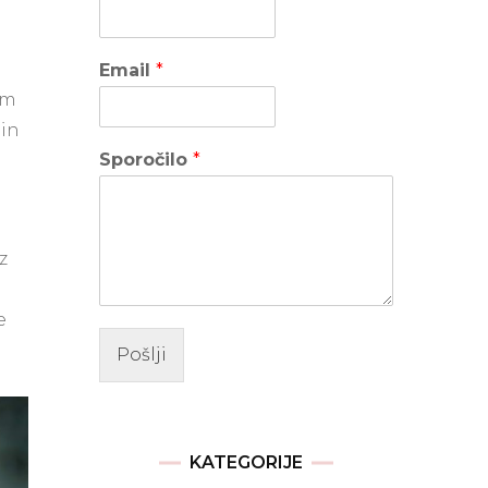
Email
*
om
 in
Sporočilo
*
z
e
Pošlji
KATEGORIJE