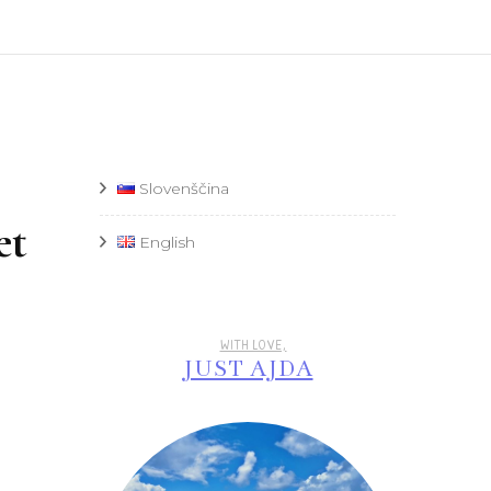
Recept
Slovenščina
et
English
WITH LOVE,
JUST AJDA