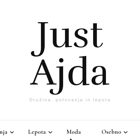
Just
Ajda
Družina, potovanja in lepota
nja
Lepota
Moda
Osebno