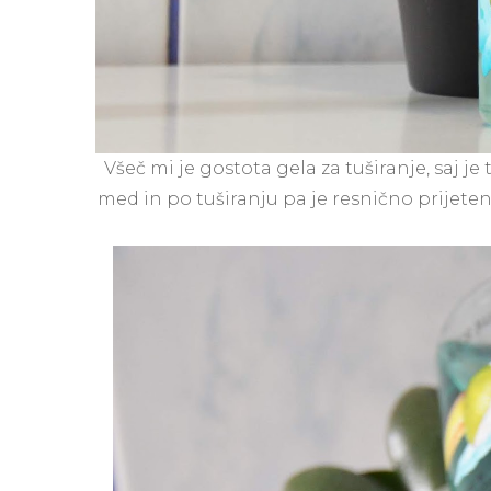
Všeč mi je gostota gela za tuširanje, saj j
med in po tuširanju pa je resnično prijeten.