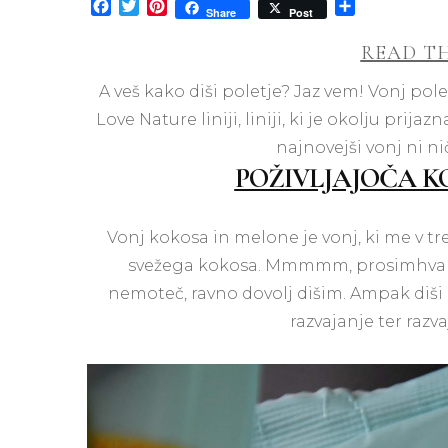
Facebook
Twitter
Pinterest
Share
Share
Post
READ TH
A veš kako diši poletje? Jaz vem! Vonj po
Love Nature liniji, liniji, ki je okolju prija
najnovejši vonj ni ni
POŽIVLJAJOČA 
Vonj kokosa in melone je vonj, ki me v 
svežega kokosa. Mmmmm, prosimhvala! 
nemoteč, ravno dovolj dišim. Ampak diši 
razvajanje ter razv