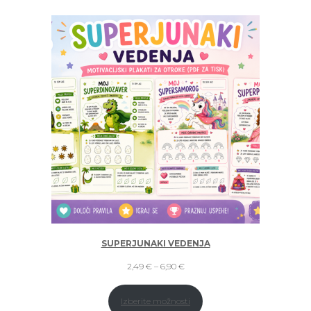
SUPERJUNAKI VEDENJA
Cenovni
2,49
€
–
6,90
€
razpon:
Izberite možnosti
od