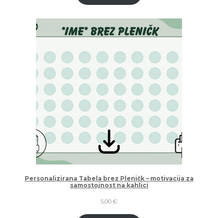
2,49 €
do
6,90 €
Personalizirana Tabela brez Pleničk – motivacija za
samostojnost na kahlici
5,00
€