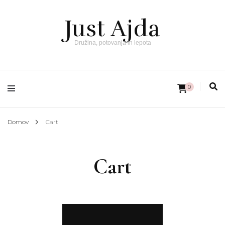
Just Ajda
Družina, potovanja in lepota
0
Domov
Cart
Cart