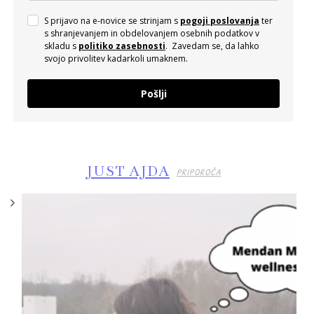
S prijavo na e-novice se strinjam s
pogoji poslovanja
ter
s shranjevanjem in obdelovanjem osebnih podatkov v
skladu s
politiko zasebnosti
. Zavedam se, da lahko
svojo privolitev kadarkoli umaknem.
Pošlji
JUST AJDA
PRIPOROČA