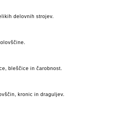
elikih delovnih strojev.
tolovščine.
ce, bleščice in čarobnost.
ovščin, kronic in draguljev.