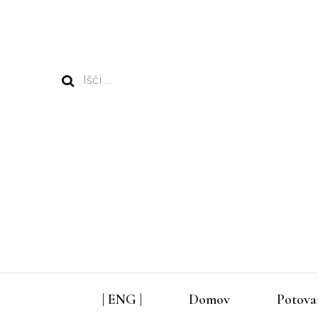
Išči:
| ENG |
Domov
Potova