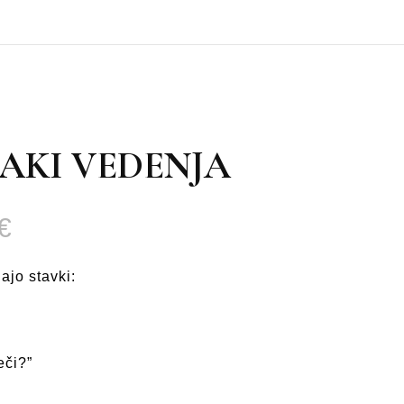
Recept
AKI VEDENJA
Cenovni
€
razpon:
jo stavki:
od
2,49 €
eči?”
do