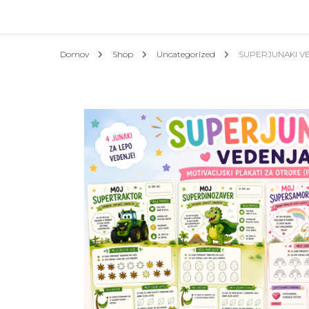
Afrik
Domov
Shop
Uncategorized
SUPERJUNAKI V
Azija
Evrop
Slove
Hotel