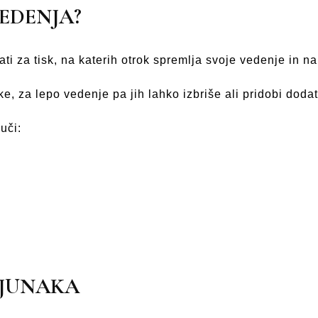
VEDENJA?
ti za tisk, na katerih otrok spremlja svoje vedenje in n
, za lepo vedenje pa jih lahko izbriše ali pridobi doda
uči:
RJUNAKA