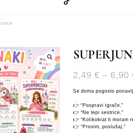
a
Ličila
Zdravje
EDENJA
Nega kože
Teo
a
Nega las
SUPERJUN
nija
Nohti
2,49
€
–
6,90
Se doma pogosto ponavlja
👉 “Pospravi igrače.”
👉 “Ne tepi sestrice.”
👉 “Kolikokrat ti moram r
👉 “Prosim, poslušaj.”