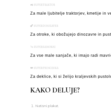
🚜 SUPERTRAKTOR
Za male ljubitelje traktorjev, kmetije in v
🦖 SUPERDINOZAVER
Za otroke, ki obožujejo dinozavre in pus
🦄 SUPERSAMOROG
Za vse male sanjače, ki imajo radi mavri
👑 SUPERPRINCESKA
Za deklice, ki si želijo kraljevskih pustol
KAKO DELUJE?
Natisni plakat.