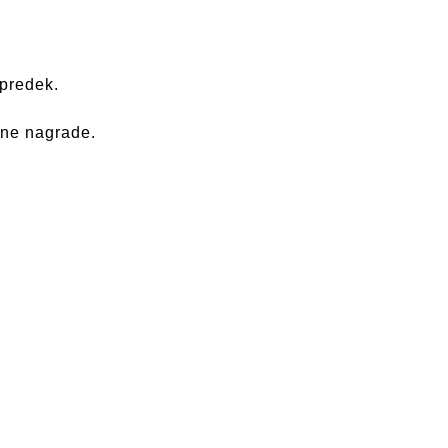
apredek.
tne nagrade.