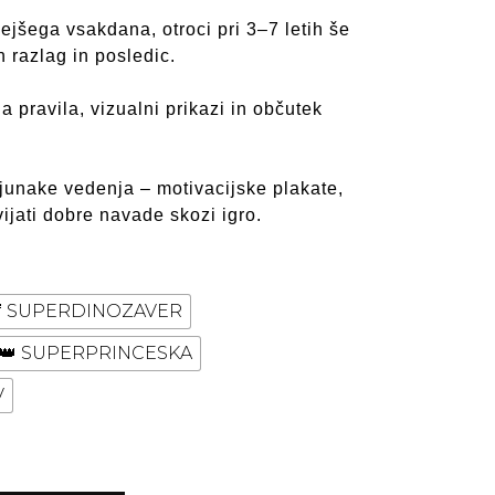
6,90 €
ejšega vsakdana, otroci pri 3–7 letih še
 razlag in posledic.
a pravila, vizualni prikazi in občutek
junake vedenja – motivacijske plakate,
ijati dobre navade skozi igro.
 SUPERDINOZAVER
👑 SUPERPRINCESKA
V