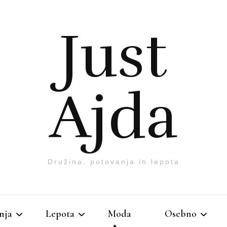
Just
Ajda
Družina, potovanja in lepota
nja
Lepota
Moda
Osebno