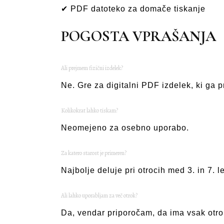
✔ PDF datoteko za domače tiskanje
POGOSTA VPRAŠANJA
Ali prejmem fizični izdelek?
Ne. Gre za digitalni PDF izdelek, ki ga 
Kolikokrat lahko tiskam?
Neomejeno za osebno uporabo.
Za katero starost je primeren?
Najbolje deluje pri otrocih med 3. in 7. l
Ali lahko uporabljam za več otrok?
Da, vendar priporočam, da ima vsak otrok