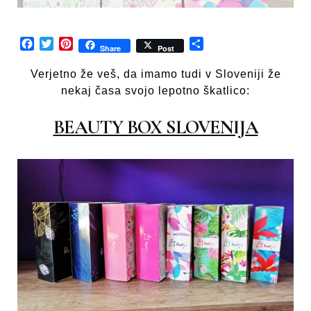
Facebook
Twitter
Pinterest
Share
Share
Post
Verjetno že veš, da imamo tudi v Sloveniji že
nekaj časa svojo lepotno škatlico:
BEAUTY BOX SLOVENIJA