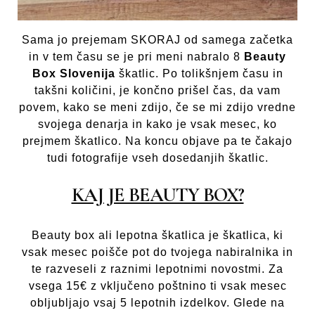
Sama jo prejemam SKORAJ od samega začetka
in v tem času se je pri meni nabralo 8
Beauty
Box Slovenija
škatlic. Po tolikšnjem času in
takšni količini, je končno prišel čas, da vam
povem, kako se meni zdijo, če se mi zdijo vredne
svojega denarja in kako je vsak mesec, ko
prejmem škatlico. Na koncu objave pa te čakajo
tudi fotografije vseh dosedanjih škatlic.
KAJ JE BEAUTY BOX?
Beauty box ali lepotna škatlica je škatlica, ki
vsak mesec poišče pot do tvojega nabiralnika in
te razveseli z raznimi lepotnimi novostmi. Za
vsega 15€ z vključeno poštnino ti vsak mesec
obljubljajo vsaj 5 lepotnih izdelkov. Glede na