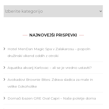
Kategorije
NAJNOVEJŠI PRISPEVKI
Hotel MenDan Magic Spa v Zalakarosu – popoln
družinski vikend oddih z otroki
Aquatika akvarij Karlovac – ali se je vredno ustaviti?
Avokadovi Brownie Bites: Zdrava sladica za male in
velike čokoholike
Domači bazen GRE Oval Capri – Naše poletje doma