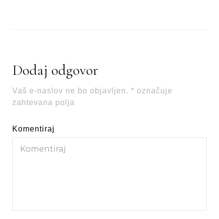
Dodaj odgovor
Vaš e-naslov ne bo objavljen.
*
označuje
zahtevana polja
Komentiraj