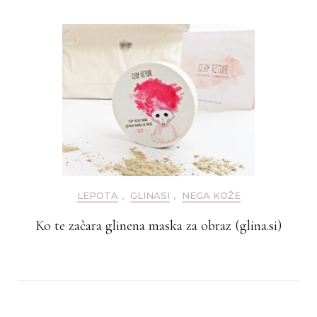
LEPOTA
,
GLINASI
,
NEGA KOŽE
Ko te začara glinena maska za obraz (glina.si)