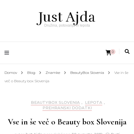
Just Ajda
Družina, potovanja in lepota
0
Domov
Blog
Znamke
BeautyBox Slovenia
Vse in še
več o Beauty box Slovenija
BEAUTYBOX SLOVENIA
,
LEPOTA
,
PREHRANSKI DODATKI
Vse in še več o Beauty box Slovenija