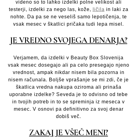
videno so to lahko izdelki polne velikost ali
testerji, izdelki za nego las, kože,
ličila
in laki za
nohte. Da pa se ne veseliš samo lepotičenja, te
vsak mesec v škatlici pričaka tudi lepa misel.
JE VREDNO SVOJEGA DENARJA?
Verjamem, da izdelki v Beauty Box Slovenija
vsak mesec dosegajo ali pa celo presegajo njeno
vrednost, ampak nikdar nisem bila pozorna in
nisem računala. Boljše vprašanje se mi zdi, če je
škatlica vredna nakupa oziroma ali prinaša
uporabne izdelke? Seveda je to odvisno od tebe
in tvojih potreb in to se spreminja iz meseca v
mesec. V osnovi pa definitivno za svoj denar
dobiš več.
ZAKAJ JE VŠEČ MENI?