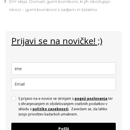
DIY ideja: Domači gumi bomboni, ki jih obožujejo
otroci – gumi bomboni s sadjem in želatino
Prijavi se na novičke! ;)
S prijavo na e-novice se strinjam s
pogoji poslovanja
ter
s shranjevanjem in obdelovanjem osebnih podatkov v
skladu s
politiko zasebnosti
. Zavedam se, da lahko
svojo privolitev kadarkoli umaknem.
Pošlji