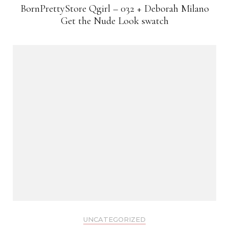
BornPrettyStore Qgirl – 032 + Deborah Milano
Get the Nude Look swatch
UNCATEGORIZED