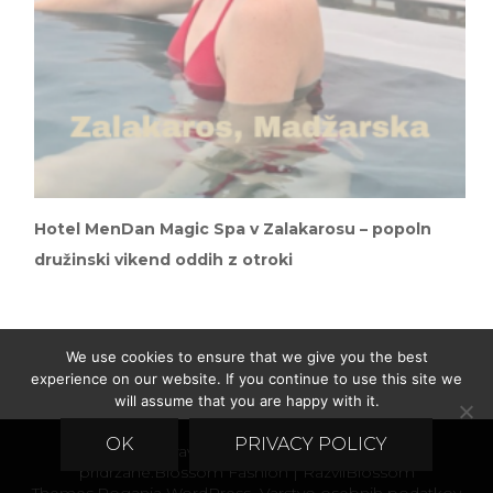
Hotel MenDan Magic Spa v Zalakarosu – popoln
družinski vikend oddih z otroki
We use cookies to ensure that we give you the best
experience on our website. If you continue to use this site we
will assume that you are happy with it.
OK
PRIVACY POLICY
© Avtorske pravice2026
Just Ajda
. Vse pravice
pridržane.
Blossom Fashion | Razvil
Blossom