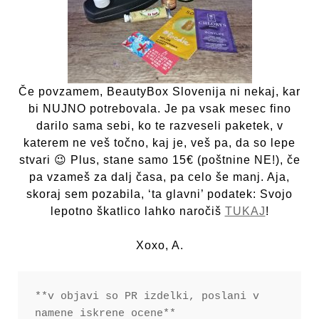
Če povzamem, BeautyBox Slovenija ni nekaj, kar
bi NUJNO potrebovala. Je pa vsak mesec fino
darilo sama sebi, ko te razveseli paketek, v
katerem ne veš točno, kaj je, veš pa, da so lepe
stvari 😉 Plus, stane samo 15€ (poštnine NE!), če
pa vzameš za dalj časa, pa celo še manj. Aja,
skoraj sem pozabila, ‘ta glavni’ podatek: Svojo
lepotno škatlico lahko naročiš
TUKAJ
!
Xoxo, A.
**v objavi so PR izdelki, poslani v 
namene iskrene ocene**