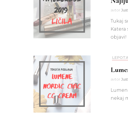
Najlju
avtor
Jus
Tukaj so
Katera s
objavi!
LEPOT
Lumen
avtor
Jus
Lumene 
nekaj m