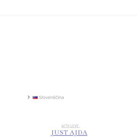
Recept
Slovenščina
WITH LOVE,
JUST AJDA