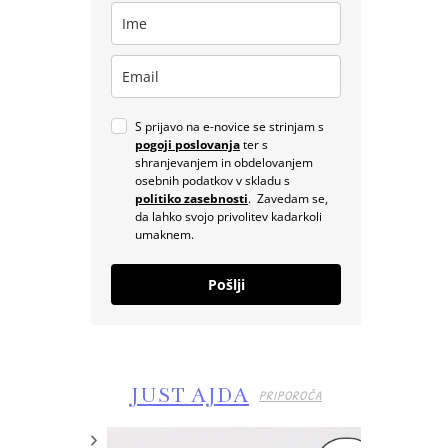
S prijavo na e-novice se strinjam s
pogoji poslovanja
ter s
shranjevanjem in obdelovanjem
osebnih podatkov v skladu s
politiko zasebnosti
. Zavedam se,
da lahko svojo privolitev kadarkoli
umaknem.
Pošlji
JUST AJDA
PRIPOROČA