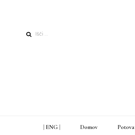
Išči:
| ENG |
Domov
Potova