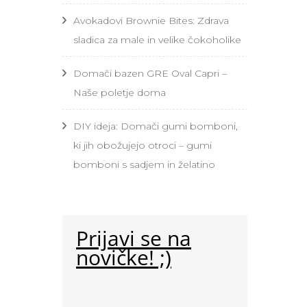
Avokadovi Brownie Bites: Zdrava
sladica za male in velike čokoholike
Domači bazen GRE Oval Capri –
Naše poletje doma
DIY ideja: Domači gumi bomboni,
ki jih obožujejo otroci – gumi
bomboni s sadjem in želatino
Prijavi se na
novičke! ;)