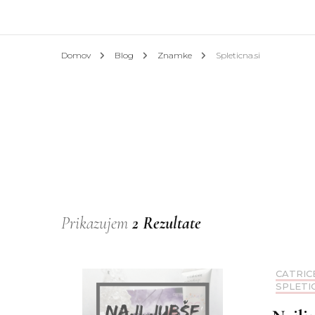
Afrik
Domov
Blog
Znamke
Spleticna.si
Azija
Evrop
Slove
Hotel
Prikazujem
2 Rezultate
CATRIC
SPLETIC