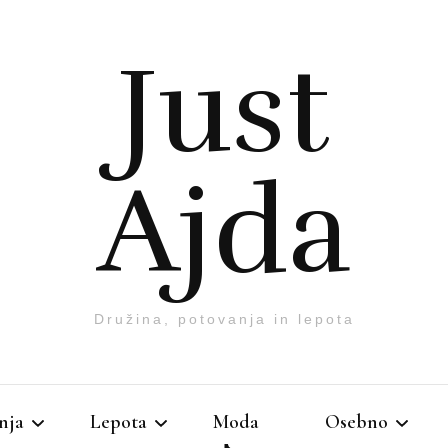
Just
Ajda
Družina, potovanja in lepota
nja
Lepota
Moda
Osebno