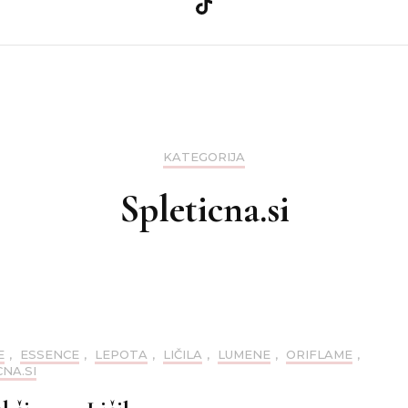
a
Ličila
Zdravje
Nega kože
Teo
a
Nega las
KATEGORIJA
nija
Nohti
Spleticna.si
E
,
ESSENCE
,
LEPOTA
,
LIČILA
,
LUMENE
,
ORIFLAME
,
NA.SI