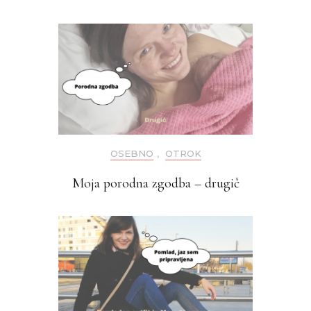
OSEBNO
,
OTROK
Moja porodna zgodba – drugič