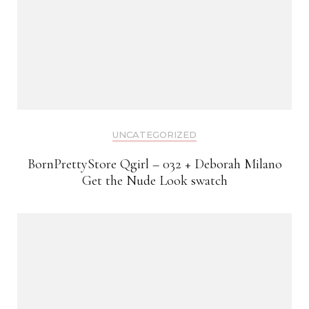
UNCATEGORIZED
BornPrettyStore Qgirl – 032 + Deborah Milano
Get the Nude Look swatch