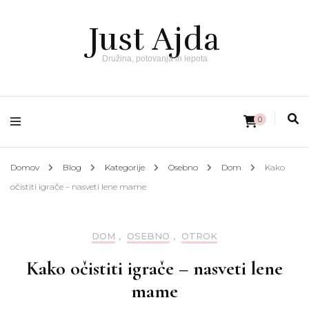
Just Ajda
Družina, potovanja in lepota
0
Domov
Blog
Kategorije
Osebno
Dom
Kako
očistiti igrače – nasveti lene mame
DOM
,
OSEBNO
,
OTROK
Kako očistiti igrače – nasveti lene
mame