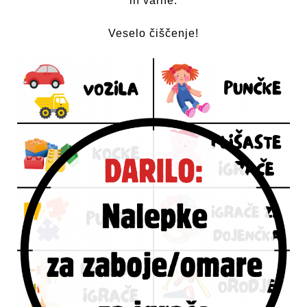
in varne.
Veselo čiščenje!