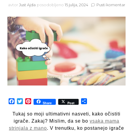
na
avtor
Just Ajda
posodobljeno
15 julija, 2024
Pusti komentar
Kak
očist
igra
–
nasv
len
ma
Facebook
Twitter
Pinterest
Share
Share
Post
Tukaj so moji ultimativni nasveti, kako očistiti
igrače. Zakaj? Mislim, da se bo
vsaka mama
strinjala z mano
. V trenutku, ko postanejo igrače