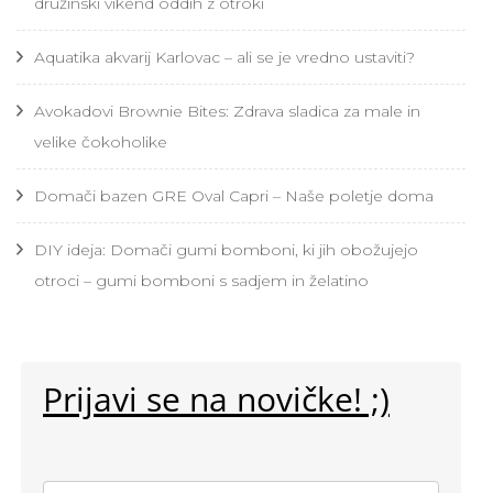
družinski vikend oddih z otroki
Aquatika akvarij Karlovac – ali se je vredno ustaviti?
Avokadovi Brownie Bites: Zdrava sladica za male in
velike čokoholike
Domači bazen GRE Oval Capri – Naše poletje doma
DIY ideja: Domači gumi bomboni, ki jih obožujejo
otroci – gumi bomboni s sadjem in želatino
Prijavi se na novičke! ;)