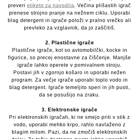
preveri
etiketo za navodila
. Večina plišastih igrač
prenese strojno pranje na nežnem ciklu. Uporabi
blag detergent in igrače položi v pralno vrečko ali
prevleko za vzglavnik, da jo zaščitiš.
2. Plastične igrače
Plastične igrače, kot so avtomobilčki, kocke in
figurice, so precej enostavne za čiščenje. Manjše
igrače lahko operete v pomivalnem stroju.
Postavi jih v zgornjo košaro in uporabi nežen
program. Za večje igrače uporabi toplo vodo in
blag detergent. Igrače temeljito speri in jih pusti,
da se posušijo na zraku.
3. Elektronske igrače
Pri elektronskih igračah, ki ne smejo priti v stik z
vodo, uporabi mehko krpo, rahlo navlaženo z
blagim milom. Pazi, da ne zmočiš elektronskih