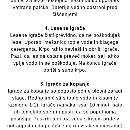
delov. Za težje dostopna mesta lahko uporabiš
vatirane palčke. Baterije vedno odstrani pred
čiščenjem!
4. Lesene igrače
Lesene igrače čisti previdno, da ne poškoduješ
lesa. Uporabi mešanico tople vode in blagega
detergenta. Krpo rahlo navlaži in obriši igrače.
Pazi, da les ne ostane preveč moker, saj lahko
vpije vodo in se poškoduje. Na koncu igrače
obriši s suho krpo.
5. Igrače za kopanje
Igrače za kopanje so pogosto polne plesni zaradi
vlage. Redno jih čisti s toplo vodo in kisom (v
razmerju 1:1). Igrače namakaj vsaj 10 minut, nato
jih temeljito speri in pusti, da se popolnoma
posušijo. Poskrbi tudi, da voda s kisom pride v
notranjost in da po čiščenju (in vsakem umivanju)