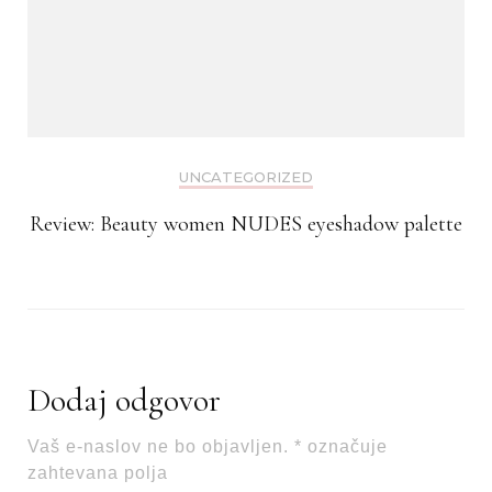
UNCATEGORIZED
Review: Beauty women NUDES eyeshadow palette
Dodaj odgovor
Vaš e-naslov ne bo objavljen.
*
označuje
zahtevana polja