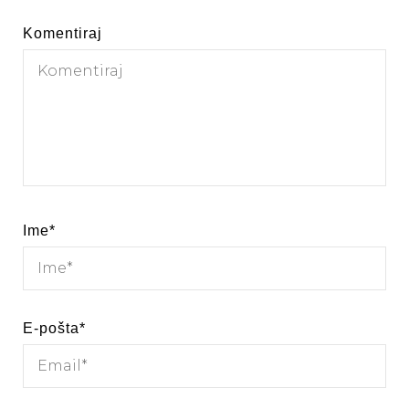
Komentiraj
Ime
*
E-pošta
*