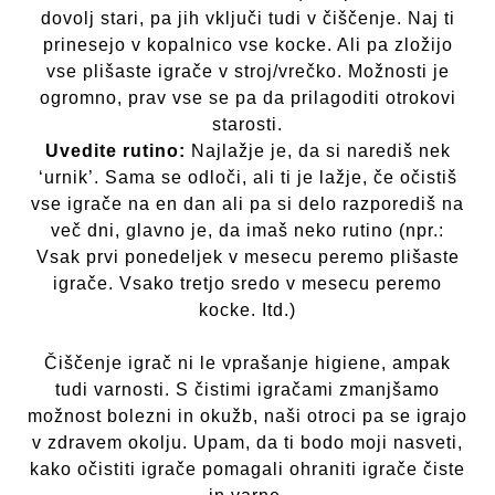
dovolj stari, pa jih vključi tudi v čiščenje. Naj ti
prinesejo v kopalnico vse kocke. Ali pa zložijo
vse plišaste igrače v stroj/vrečko. Možnosti je
ogromno, prav vse se pa da prilagoditi otrokovi
starosti.
Uvedite rutino:
Najlažje je, da si narediš nek
‘urnik’. Sama se odloči, ali ti je lažje, če očistiš
vse igrače na en dan ali pa si delo razporediš na
več dni, glavno je, da imaš neko rutino (npr.:
Vsak prvi ponedeljek v mesecu peremo plišaste
igrače. Vsako tretjo sredo v mesecu peremo
kocke. Itd.)
Čiščenje igrač ni le vprašanje higiene, ampak
tudi varnosti. S čistimi igračami zmanjšamo
možnost bolezni in okužb, naši otroci pa se igrajo
v zdravem okolju. Upam, da ti bodo moji nasveti,
kako očistiti igrače pomagali ohraniti igrače čiste