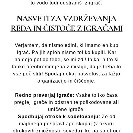
to vodo tudi odstraniš iz igrač.
NASVETI ZA VZDRŽEVANJA
REDA IN ČISTOČE Z IGRAČAMI
Verjamem, da nismo edini, ki imamo en kup
igrač. Pa jih sploh nismo toliko kupili. Kar
najdejo pot do tebe, se mi zdi! In kaj hitro si
lahko preobremenjena z mislijo, da je treba to
vse počistiti! Spodaj nekaj nasvetov, za lažjo
organizacijo in čiščenje.
Redno preverjaj igrače
: Vsake toliko časa
preglej igrače in odstranite poškodovane ali
uničene igrače.
Spodbujaj otroke k sodelovanju:
Že od
majhnega pospravljajte skupaj (v okviru
otrokovih zmožnosti, seveda), ko pa so otroci