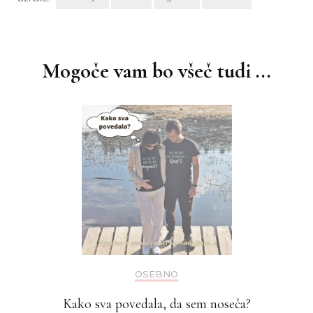
Navigacija
objav
Mogoče vam bo všeč tudi ...
OSEBNO
Kako sva povedala, da sem noseča?