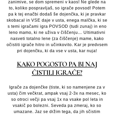
zanimive, se dom spremeni v kaos! Ne glede na
to, koliko pospravljaš, so igrače povsod! Potem
pa k tej enačbi dodaš še dojenčka, ki je pravkar
skobacal in VSE daje v usta, enega malčka, ki se
s temi igračami igra POVSOD (tudi zunaj) in eno
leno mamo, ki ne uživa v čiščenju… Ultimativni
nasveti totalno lene (za čiščenje) mame, kako
očistiti igrače hitro in učinkovito. Kar je predvsem
pri dojenčku, ki da vse v usta, kar nuja!
KAKO POGOSTO PA BI NAJ
ČISTILI IGRAČE?
Igrače za dojenčke (tiste, ki so namenjene za v
usta) čim večkrat, ampak vsaj 2-3x na mesec, ko
so otroci večji pa vsaj 1x na vsake pol leta in
vsakič po bolezni. Seveda pa zmeraj, ko so
umazane. Jaz se držim tega, da jih sčistim