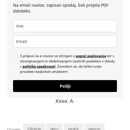
Na email naslov, zapisan spodaj, boš prejela PDF
datoteko.
S prijavo na e-novice se strinjam s
pogoji poslovanja
ter s
shranjevanjem in obdelovanjem osebnih podatkov v skladu
s
politiko zasebnosti
. Zavedam se, da lahko svojo
privolitev kadarkoli umaknem.
Pošlji
Xoxo, A.
čiščenje
dom
igrače
osebno
Oznake: