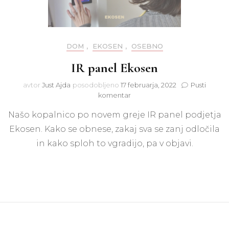
DOM
,
EKOSEN
,
OSEBNO
IR panel Ekosen
avtor
Just Ajda
posodobljeno
17 februarja, 2022
Pusti
na
komentar
IR
Našo kopalnico po novem greje IR panel podjetja
panel
Ekosen
Ekosen. Kako se obnese, zakaj sva se zanj odločila
in kako sploh to vgradijo, pa v objavi.