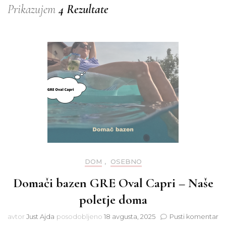
Prikazujem
4 Rezultate
DOM
,
OSEBNO
Domači bazen GRE Oval Capri – Naše
poletje doma
na
avtor
Just Ajda
posodobljeno
18 avgusta, 2025
Pusti komentar