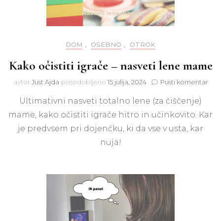
DOM
,
OSEBNO
,
OTROK
Kako očistiti igrače – nasveti lene mame
na
avtor
Just Ajda
posodobljeno
15 julija, 2024
Pusti komentar
Kak
Ultimativni nasveti totalno lene (za čiščenje)
očist
igra
mame, kako očistiti igrače hitro in učinkovito. Kar
–
je predvsem pri dojenčku, ki da vse v usta, kar
nasv
len
nuja!
ma