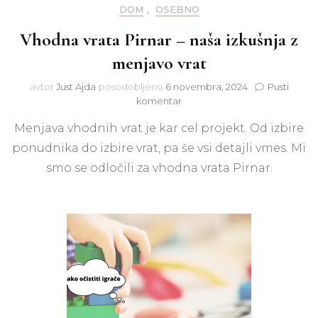
DOM
,
OSEBNO
Vhodna vrata Pirnar – naša izkušnja z
menjavo vrat
avtor
Just Ajda
posodobljeno
6 novembra, 2024
Pusti
na
komentar
Vhodna
Menjava vhodnih vrat je kar cel projekt. Od izbire
vrata
Pirnar
ponudnika do izbire vrat, pa še vsi detajli vmes. Mi
–
smo se odločili za vhodna vrata Pirnar.
naša
izkušnja
z
menjavo
vrat