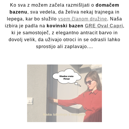
D
Ko sva z možem začela razmišljati o
domačem
b
G
bazenu
, sva vedela, da želiva nekaj trajnega in
Ov
lepega, kar bo služilo
vsem članom družine
. Naša
Ca
izbira je padla na
kovinski bazen
GRE Oval Capri
,
–
ki je samostoječ, z elegantno antracit barvo in
N
dovolj velik, da uživajo otroci in se odrasli lahko
po
d
sprostijo ali zaplavajo.…