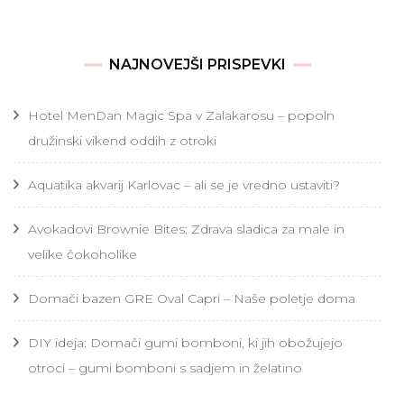
NAJNOVEJŠI PRISPEVKI
Hotel MenDan Magic Spa v Zalakarosu – popoln
družinski vikend oddih z otroki
Aquatika akvarij Karlovac – ali se je vredno ustaviti?
Avokadovi Brownie Bites: Zdrava sladica za male in
velike čokoholike
Domači bazen GRE Oval Capri – Naše poletje doma
DIY ideja: Domači gumi bomboni, ki jih obožujejo
otroci – gumi bomboni s sadjem in želatino