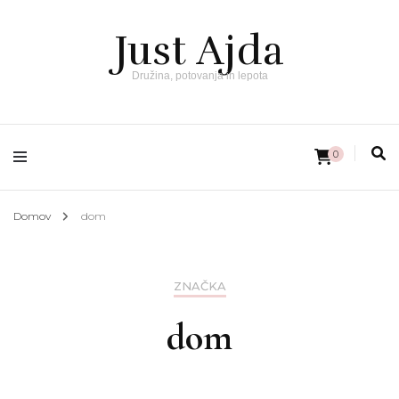
Just Ajda
Družina, potovanja in lepota
0
Domov
dom
ZNAČKA
dom