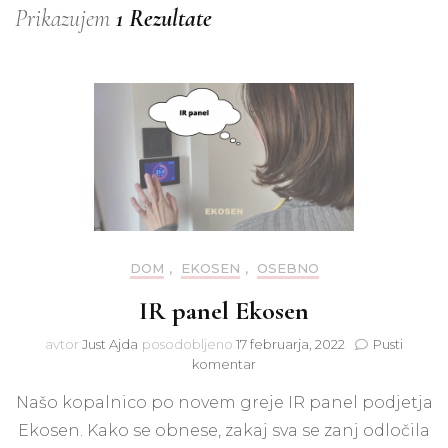
Prikazujem
1 Rezultate
DOM
,
EKOSEN
,
OSEBNO
IR panel Ekosen
avtor
Just Ajda
posodobljeno
17 februarja, 2022
Pusti
na
komentar
IR
Našo kopalnico po novem greje IR panel podjetja
panel
Ekosen
Ekosen. Kako se obnese, zakaj sva se zanj odločila