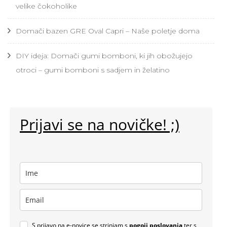
velike čokoholike
Domači bazen GRE Oval Capri – Naše poletje doma
DIY ideja: Domači gumi bomboni, ki jih obožujejo
otroci – gumi bomboni s sadjem in želatino
Prijavi se na novičke! ;)
S prijavo na e-novice se strinjam s
pogoji poslovanja
ter s