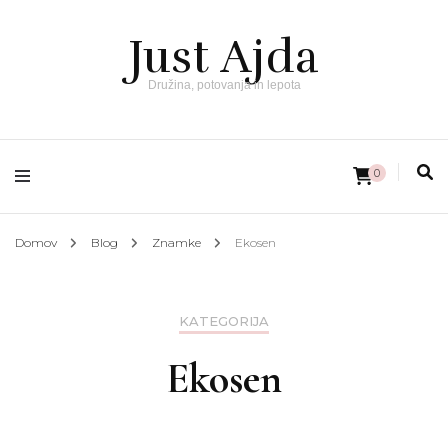
Just Ajda
Družina, potovanja in lepota
0
Domov
Blog
Znamke
Ekosen
KATEGORIJA
Ekosen