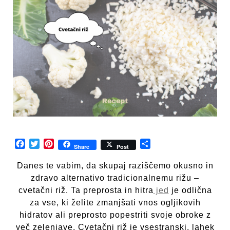
Facebook
Twitter
Pinterest
Share
Share
Post
Danes te vabim, da skupaj raziščemo okusno in
zdravo alternativo tradicionalnemu rižu –
cvetačni riž. Ta preprosta in hitra
jed
je odlična
za vse, ki želite zmanjšati vnos ogljikovih
hidratov ali preprosto popestriti svoje obroke z
več zelenjave. Cvetačni riž je vsestranski, lahek