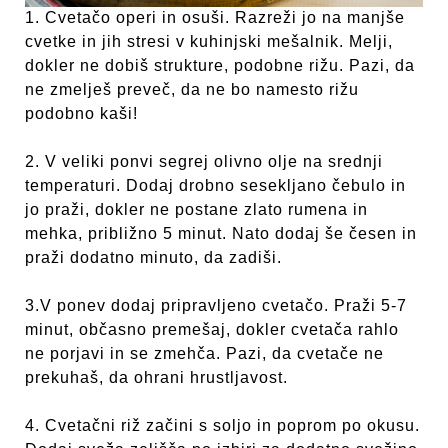
1. Cvetačo operi in osuši. Razreži jo na manjše
cvetke in jih stresi v kuhinjski mešalnik. Melji,
dokler ne dobiš strukture, podobne rižu. Pazi, da
ne zmelješ preveč, da ne bo namesto rižu
podobno kaši!
2. V veliki ponvi segrej olivno olje na srednji
temperaturi. Dodaj drobno sesekljano čebulo in
jo praži, dokler ne postane zlato rumena in
mehka, približno 5 minut. Nato dodaj še česen in
praži dodatno minuto, da zadiši.
3.V ponev dodaj pripravljeno cvetačo. Praži 5-7
minut, občasno premešaj, dokler cvetača rahlo
ne porjavi in se zmehča. Pazi, da cvetače ne
prekuhaš, da ohrani hrustljavost.
4. Cvetačni riž začini s soljo in poprom po okusu.