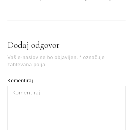
Dodaj odgovor
Vaš e-naslov ne bo objavljen.
*
označuje
zahtevana polja
Komentiraj