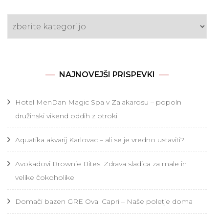
Kategorije
NAJNOVEJŠI PRISPEVKI
Hotel MenDan Magic Spa v Zalakarosu – popoln
družinski vikend oddih z otroki
Aquatika akvarij Karlovac – ali se je vredno ustaviti?
Avokadovi Brownie Bites: Zdrava sladica za male in
velike čokoholike
Domači bazen GRE Oval Capri – Naše poletje doma