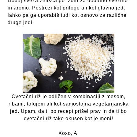
Dodaj sveža zelišča po izbiri za dodatno svežino
in aromo. Postrezi kot prilogo ali kot glavno jed,
lahko pa ga uporabiš tudi kot osnovo za različne
druge jedi.
Cvetačni riž je odličen v kombinaciji z mesom,
ribami, tofujem ali kot samostojna vegetarijanska
jed. Upam, da ti bo recept prišel prav in da ti bo
cvetačni riž tako okusen kot je meni!
Xoxo, A.