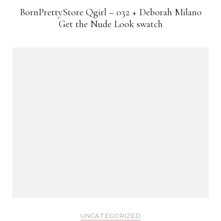
BornPrettyStore Qgirl – 032 + Deborah Milano
Get the Nude Look swatch
UNCATEGORIZED