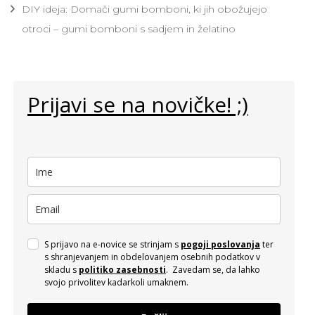
DIY ideja: Domači gumi bomboni, ki jih obožujejo
otroci – gumi bomboni s sadjem in želatino
Prijavi se na novičke! ;)
S prijavo na e-novice se strinjam s
pogoji poslovanja
ter
s shranjevanjem in obdelovanjem osebnih podatkov v
skladu s
politiko zasebnosti
. Zavedam se, da lahko
svojo privolitev kadarkoli umaknem.