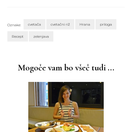
cvetača
cvetačni riž
Hrana
priloga
Oznake:
Recept
zelenjava
Navigacija
objav
Mogoče vam bo všeč tudi ...