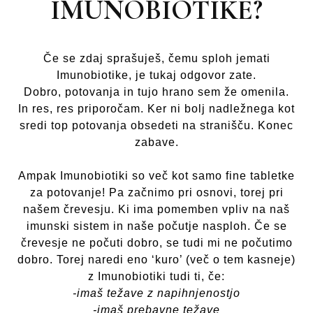
IMUNOBIOTIKE?
Če se zdaj sprašuješ, čemu sploh jemati
Imunobiotike, je tukaj odgovor zate.
Dobro, potovanja in tujo hrano sem že omenila.
In res, res priporočam. Ker ni bolj nadležnega kot
sredi top potovanja obsedeti na stranišču. Konec
zabave.
Ampak Imunobiotiki so več kot samo fine tabletke
za potovanje! Pa začnimo pri osnovi, torej pri
našem črevesju. Ki ima pomemben vpliv na naš
imunski sistem in naše počutje nasploh. Če se
črevesje ne počuti dobro, se tudi mi ne počutimo
dobro. Torej naredi eno ‘kuro’ (več o tem kasneje)
z Imunobiotiki tudi ti, če:
-imaš težave z napihnjenostjo
-imaš prebavne težave