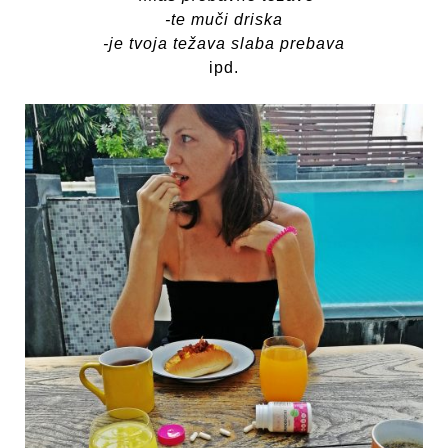
-te muči driska
-je tvoja težava slaba prebava
ipd.