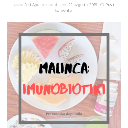
avtor
Just Ajda
posodobljeno
22 avgusta, 2019
Pusti
na
komentar
Imunobiotiki
Malinca
–
popolna
rešitev
za
prebavne
težave