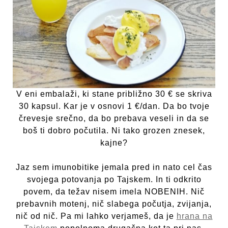
V eni embalaži, ki stane približno 30 € se skriva
30 kapsul. Kar je v osnovi 1 €/dan. Da bo tvoje
črevesje srečno, da bo prebava veseli in da se
boš ti dobro počutila. Ni tako grozen znesek,
kajne?
Jaz sem imunobitike jemala pred in nato cel čas
svojega potovanja po Tajskem. In ti odkrito
povem, da težav nisem imela NOBENIH. Nič
prebavnih motenj, nič slabega počutja, zvijanja,
nič od nič. Pa mi lahko verjameš, da je
hrana na