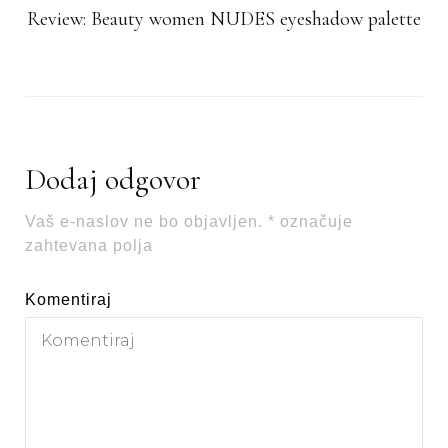
Review: Beauty women NUDES eyeshadow palette
Dodaj odgovor
Vaš e-naslov ne bo objavljen.
*
označuje
zahtevana polja
Komentiraj