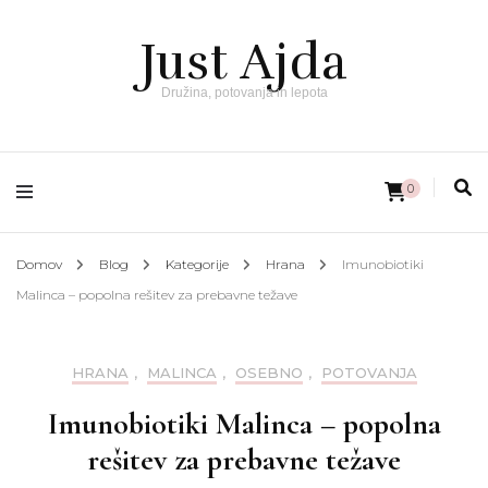
Just Ajda
Družina, potovanja in lepota
0
Domov
Blog
Kategorije
Hrana
Imunobiotiki
Malinca – popolna rešitev za prebavne težave
HRANA
,
MALINCA
,
OSEBNO
,
POTOVANJA
Imunobiotiki Malinca – popolna
rešitev za prebavne težave