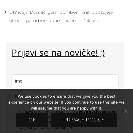
DIY ideja: Domači gumi bomboni, ki jih obožujejo
otroci – gumi bomboni s sadjem in želatino
Prijavi se na novičke! ;)
We use cookies to ensure that we give you the best
experience on our website. If you continue to use this site we
will assume that you are happy with it.
S prijavo na e-novice se strinjam s
pogoji poslovanja
ter
s shranjevanjem in obdelovanjem osebnih podatkov v
OK
PRIVACY POLICY
skladu s
politiko zasebnosti
. Zavedam se, da lahko
svojo privolitev kadarkoli umaknem.