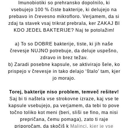
Imunobiotiki so prehransko dopolnilo, ki
vsebujejo 100 % čiste bakterije, ki delujejo na
prebavo in črevesno mikrofloro. Verjamem, da si
zdaj ta stavek vsaj trikrat prebrala, ker ZAKAJ BI
KDO JEDEL BAKTERIJE? Naj te potolažim!
a) To so DOBRE bakterije, tiste, ki jih naše
črevesje NUJNO potrebuje, da deluje uspešno,
zdravo in brez težav.
b) Zaradi posebne kapsule, se aktivirajo šele, ko
prispejo v črevesje in tako delajo ‘štalo’ tam, kjer
jo morajo.
Torej, bakterije niso problem, temveč rešitev!
Saj bi ti naštela vse strokovne izraze, kaj vse te
kapsule vsebujejo, pa verjamem, da tebi to pove
točno toliko kot meni (beri, sliši se fino, ma nisi
prepričana, čemu pomaga), zato ti raje
priporočam, da skočiš k
Malinci, kjer je vse