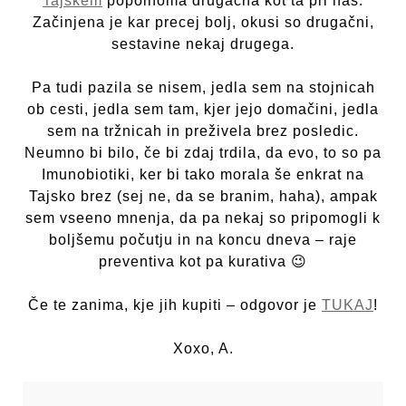
Tajskem
popolnoma drugačna kot ta pri nas.
Začinjena je kar precej bolj, okusi so drugačni,
sestavine nekaj drugega.
Pa tudi pazila se nisem, jedla sem na stojnicah
ob cesti, jedla sem tam, kjer jejo domačini, jedla
sem na tržnicah in preživela brez posledic.
Neumno bi bilo, če bi zdaj trdila, da evo, to so pa
Imunobiotiki, ker bi tako morala še enkrat na
Tajsko brez (sej ne, da se branim, haha), ampak
sem vseeno mnenja, da pa nekaj so pripomogli k
boljšemu počutju in na koncu dneva – raje
preventiva kot pa kurativa 😉
Če te zanima, kje jih kupiti – odgovor je
TUKAJ
!
Xoxo, A.