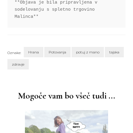
**Objava je bila pripravljena v 
sodelovanju s spletno trgovino 
Malinca**
Hrana
Potovanja
potuj z mano
tajska
Oznake:
zdravje
Navigacija
objav
Mogoče vam bo všeč tudi ...