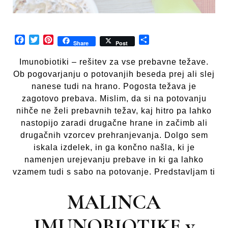
Facebook
Twitter
Pinterest
Share
Share
Post
Imunobiotiki – rešitev za vse prebavne težave.
Ob pogovarjanju o potovanjih beseda prej ali slej
nanese tudi na hrano. Pogosta težava je
zagotovo prebava. Mislim, da si na potovanju
nihče ne želi prebavnih težav, kaj hitro pa lahko
nastopijo zaradi drugačne hrane in začimb ali
drugačnih vzorcev prehranjevanja. Dolgo sem
iskala izdelek, in ga končno našla, ki je
namenjen urejevanju prebave in ki ga lahko
vzamem tudi s sabo na potovanje. Predstavljam ti
MALINCA
IMUNOBIOTIKE v