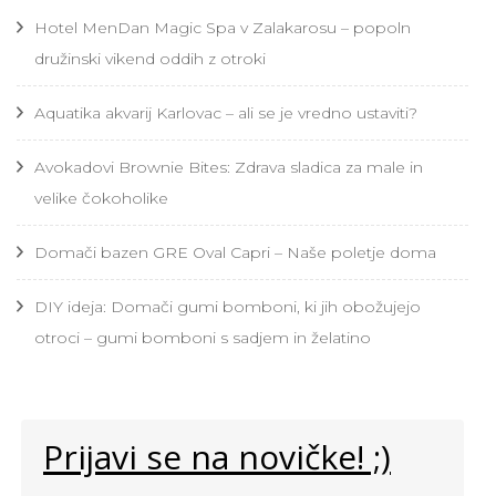
Hotel MenDan Magic Spa v Zalakarosu – popoln
družinski vikend oddih z otroki
Aquatika akvarij Karlovac – ali se je vredno ustaviti?
Avokadovi Brownie Bites: Zdrava sladica za male in
velike čokoholike
Domači bazen GRE Oval Capri – Naše poletje doma
DIY ideja: Domači gumi bomboni, ki jih obožujejo
otroci – gumi bomboni s sadjem in želatino
Prijavi se na novičke! ;)