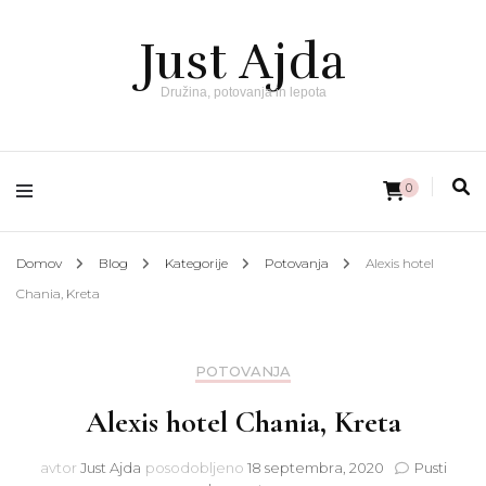
Just Ajda
Družina, potovanja in lepota
0
Domov
Blog
Kategorije
Potovanja
Alexis hotel
Chania, Kreta
POTOVANJA
Alexis hotel Chania, Kreta
avtor
Just Ajda
posodobljeno
18 septembra, 2020
Pusti