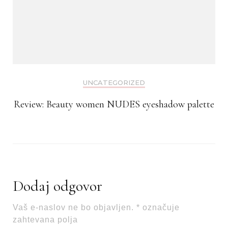
UNCATEGORIZED
Review: Beauty women NUDES eyeshadow palette
Dodaj odgovor
Vaš e-naslov ne bo objavljen.
*
označuje
zahtevana polja