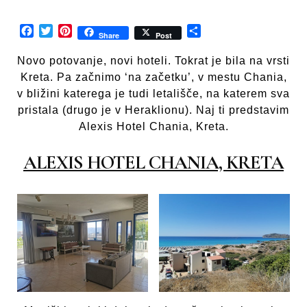
Facebook
Twitter
Pinterest
Share
Share
Post
Novo potovanje, novi hoteli. Tokrat je bila na vrsti
Kreta. Pa začnimo ‘na začetku’, v mestu Chania,
v bližini katerega je tudi letališče, na katerem sva
pristala (drugo je v Heraklionu). Naj ti predstavim
Alexis Hotel Chania, Kreta.
ALEXIS HOTEL CHANIA, KRETA