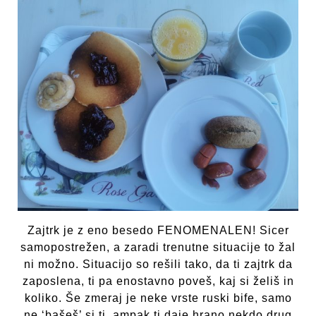
Zajtrk je z eno besedo FENOMENALEN! Sicer
samopostrežen, a zaradi trenutne situacije to žal
ni možno. Situacijo so rešili tako, da ti zajtrk da
zaposlena, ti pa enostavno poveš, kaj si želiš in
koliko. Še zmeraj je neke vrste ruski bife, samo
ne ‘bašeš’ si ti, ampak ti daje hrano nekdo drug