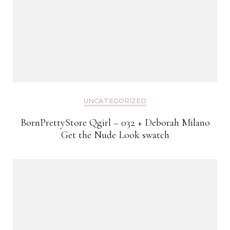
UNCATEGORIZED
BornPrettyStore Qgirl – 032 + Deborah Milano
Get the Nude Look swatch