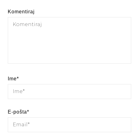
Komentiraj
Ime
*
E-pošta
*