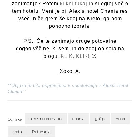
zanimanje? Potem
klikni tukaj
in si oglej več o
tem hotelu. Meni je bil Alexis hotel Chania res
všeč in če grem še kdaj na Kreto, ga bom
ponovno izbrala.
P.S.: Če te zanimajo druge potovalne
dogodivščine, ki sem jih do zdaj opisala na
blogu,
KLIK, KLIK
! 😉
Xoxo, A.
**Objava je bila pripravljena v sodelovanju z Alexis Hotel
Chania**
alexis hotel chania
chania
grčija
Hotel
Oznake:
kreta
Potovanja