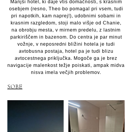
Manjši hotel, ki daje vtis domačnosti, s krasnim
osebjem (resno, Theo bo pomagal pri vsem, tudi
pri napotkih, kam naprej!), udobnimi sobami in
krasnim razgledom, stoji malo višje od Chanie,
na obrobju mesta, v mirnem predelu, z lastnim
parkiriščem in bazenom. Do centra je par minut
vožnje, v neposredni bližini hotela je tudi
avtobusna postaja, hotel pa je tudi blizu
avtocestnega priključka. Mogoče ga je brez
navigacije malenkost težje poiskati, ampak midva
nisva imela večjih problemov.
SOBE