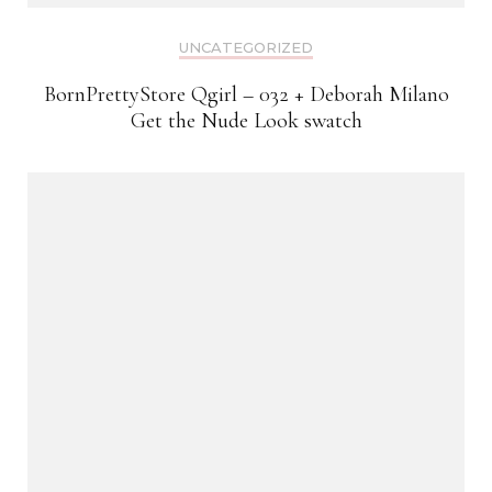
UNCATEGORIZED
BornPrettyStore Qgirl – 032 + Deborah Milano
Get the Nude Look swatch