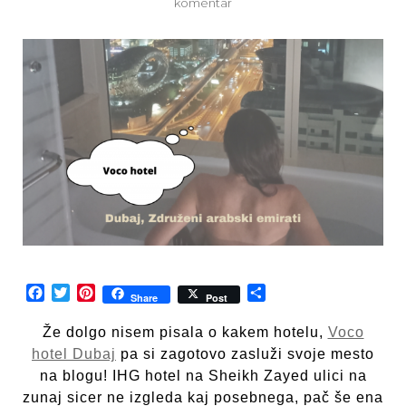
na
komentar
Voco
hotel
Dubaj
Facebook
Twitter
Pinterest
Share
Share
Post
Že dolgo nisem pisala o kakem hotelu,
Voco
hotel Dubaj
pa si zagotovo zasluži svoje mesto
na blogu! IHG hotel na Sheikh Zayed ulici na
zunaj sicer ne izgleda kaj posebnega, pač še ena