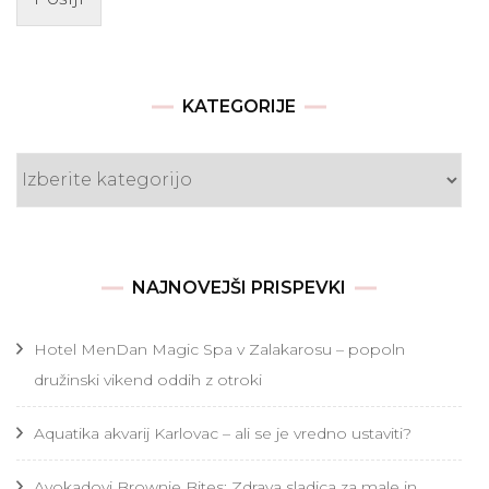
KATEGORIJE
Kategorije
NAJNOVEJŠI PRISPEVKI
Hotel MenDan Magic Spa v Zalakarosu – popoln
družinski vikend oddih z otroki
Aquatika akvarij Karlovac – ali se je vredno ustaviti?
Avokadovi Brownie Bites: Zdrava sladica za male in