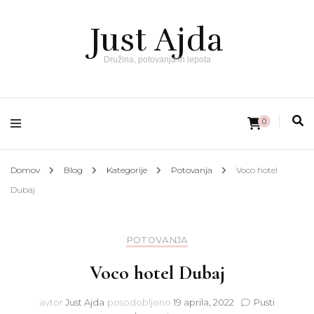
Just Ajda
Družina, potovanja in lepota
0
Domov
Blog
Kategorije
Potovanja
Voco hotel
Dubaj
POTOVANJA
Voco hotel Dubaj
avtor
Just Ajda
posodobljeno
19 aprila, 2022
Pusti