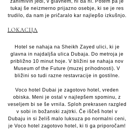
zanimivih jedi, v glavnem, ni da ni. Potem pa je
tukaj še neizmerno prijazno osebje, ki se je res
trudilo, da nam je pričaralo kar najlepšo izkušnjo.
LOKACIJA
Hotel se nahaja na Sheikh Zayed ulici, ki je
glavna in najdaljša ulica Dubaja. Do metroja je
približno 10 minut hoje. V bližini se nahaja nov
Museum of the Future (muzej prihodnosti). V
bližini so tudi razne restavracije in gostilne.
Voco hotel Dubai je zagotovo hotel, vreden
obiska. Meni je ostal v najlepšem spominu, z
veseljem bi se še vrnila. Sploh prekrasen razgled
v sobi in božanski zajtrki. Če iščeš hotel v
Dubaju in si želiš malo luksuza po normalni ceni,
je Voco hotel zagotovo hotel, ki ti ga priporočam!