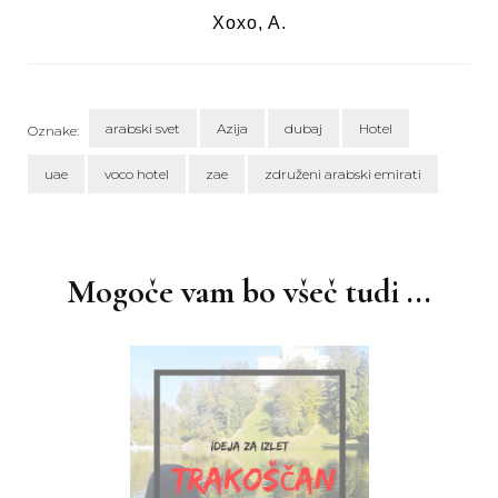
Xoxo, A.
arabski svet
Azija
dubaj
Hotel
Oznake:
uae
voco hotel
zae
združeni arabski emirati
Navigacija
objav
Mogoče vam bo všeč tudi ...