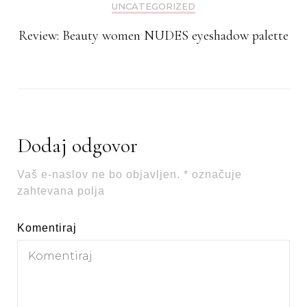
UNCATEGORIZED
Review: Beauty women NUDES eyeshadow palette
Dodaj odgovor
Vaš e-naslov ne bo objavljen.
*
označuje
zahtevana polja
Komentiraj