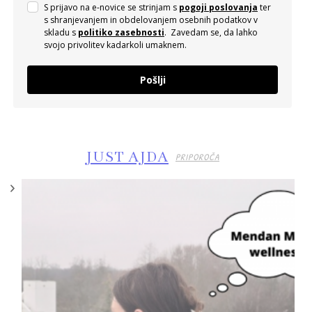
S prijavo na e-novice se strinjam s
pogoji poslovanja
ter
s shranjevanjem in obdelovanjem osebnih podatkov v
skladu s
politiko zasebnosti
. Zavedam se, da lahko
svojo privolitev kadarkoli umaknem.
Pošlji
JUST AJDA
PRIPOROČA