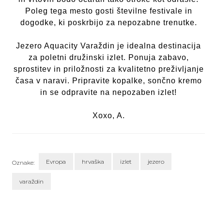
Poleg tega mesto gosti številne festivale in
dogodke, ki poskrbijo za nepozabne trenutke.
Jezero Aquacity Varaždin je idealna destinacija
za poletni družinski izlet. Ponuja zabavo,
sprostitev in priložnosti za kvalitetno preživljanje
časa v naravi. Pripravite kopalke, sončno kremo
in se odpravite na nepozaben izlet!
Xoxo, A.
Evropa
hrvaška
izlet
jezero
Oznake:
varaždin
Navigacija
objav