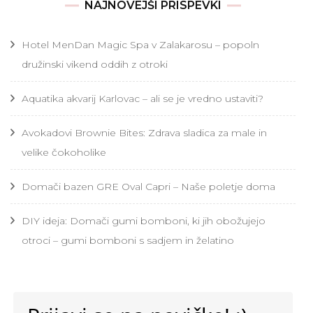
NAJNOVEJŠI PRISPEVKI
Hotel MenDan Magic Spa v Zalakarosu – popoln
družinski vikend oddih z otroki
Aquatika akvarij Karlovac – ali se je vredno ustaviti?
Avokadovi Brownie Bites: Zdrava sladica za male in
velike čokoholike
Domači bazen GRE Oval Capri – Naše poletje doma
DIY ideja: Domači gumi bomboni, ki jih obožujejo
otroci – gumi bomboni s sadjem in želatino