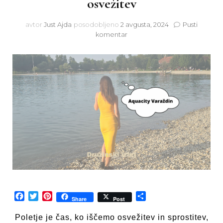
osvežitev
avtor
Just Ajda
posodobljeno
2 avgusta, 2024
Pusti
na
komentar
Družinski
izlet
v
Aquacity
Varaždin:
Popolna
destinacija
za
poletno
osvežitev
Facebook
Twitter
Pinterest
Share
Share
Post
Poletje je čas, ko iščemo osvežitev in sprostitev,