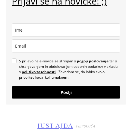
Prijavi se na novičke! ;)
S prijavo na e-novice se strinjam s
pogoji poslovanja
ter s
shranjevanjem in obdelovanjem osebnih podatkov v skladu
s
politiko zasebnosti
. Zavedam se, da lahko svojo
privolitev kadarkoli umaknem.
Pošlji
JUST AJDA
PRIPOROČA