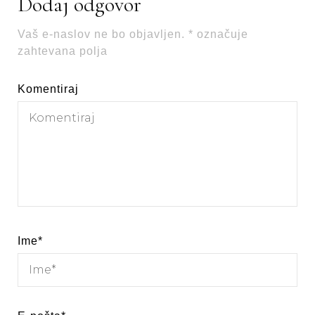
Dodaj odgovor
Vaš e-naslov ne bo objavljen.
*
označuje
zahtevana polja
Komentiraj
Ime
*