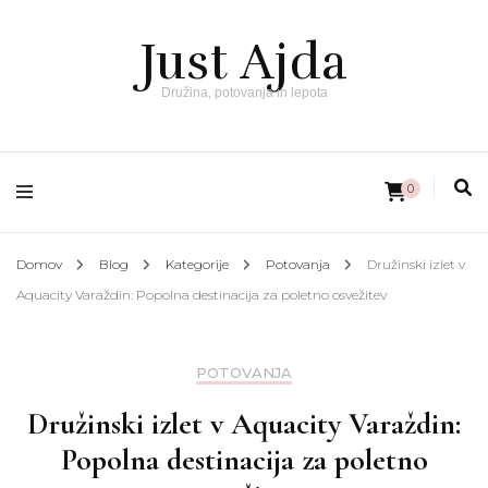
Just Ajda
Družina, potovanja in lepota
0
Domov
Blog
Kategorije
Potovanja
Družinski izlet v
Aquacity Varaždin: Popolna destinacija za poletno osvežitev
POTOVANJA
Družinski izlet v Aquacity Varaždin:
Popolna destinacija za poletno