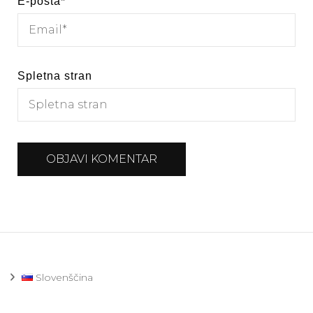
E-pošta
*
Spletna stran
Slovenščina