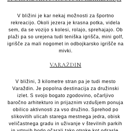
V bližini je kar nekaj možnosti za športno
rekreacijo. Okoli jezera je krasna potka, videla
sem, da se vozijo s kolesi, rolajo, sprehajajo. Ob
plaži pa so urejena tudi teniška igrišča, mini golf,
igrišče za mali nogomet in odbojkarsko igrišče na
mivki.
VARAŽDIN
V bližini, 3 kilometre stran pa je tudi mesto
Varaždin. Je popolna destinacija za družinski
izlet. S svojo bogato zgodovino, očarljivo
baročno arhitekturo in prijaznim vzdušjem ponuja
obilico aktivnosti za vso družino. Sprehod po
slikovitih ulicah starega mestnega jedra, obisk
veličastnega gradu in uživanje v številnih parkih
in vrtovih bodo očarali tako otroke kot odrasle.