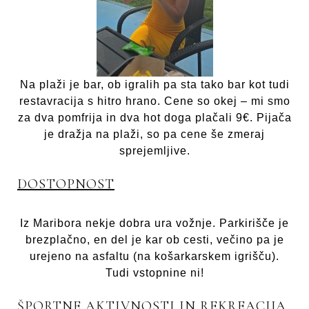
Na plaži je bar, ob igralih pa sta tako bar kot tudi
restavracija s hitro hrano. Cene so okej – mi smo
za dva pomfrija in dva hot doga plačali 9€. Pijača
je dražja na plaži, so pa cene še zmeraj
sprejemljive.
DOSTOPNOST
Iz Maribora nekje dobra ura vožnje. Parkirišče je
brezplačno, en del je kar ob cesti, večino pa je
urejeno na asfaltu (na košarkarskem igrišču).
Tudi vstopnine ni!
ŠPORTNE AKTIVNOSTI IN REKREACIJA