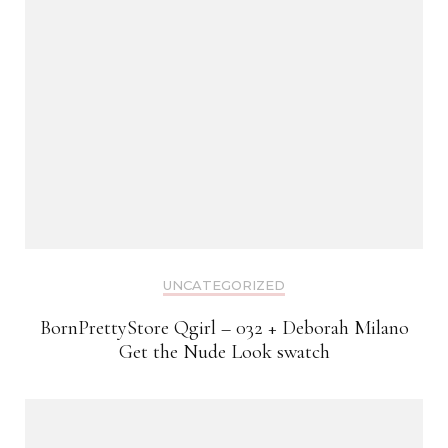
UNCATEGORIZED
BornPrettyStore Qgirl – 032 + Deborah Milano
Get the Nude Look swatch