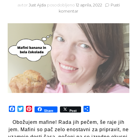
avtor
Just Ajda
posodobljeno
12 aprila, 2022
Pusti
na
komentar
Recept:
Mafini
banana
in
bela
čokolada
Facebook
Twitter
Pinterest
Share
Share
Post
Obožujem mafine! Rada jih pečem, še raje jih
jem. Mafini so pač zelo enostavni za pripravit, ne
vzamejo dosti časa, pečeni pa so izredno okusni.