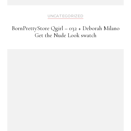
UNCATEGORIZED
BornPrettyStore Qgirl – 032 + Deborah Milano
Get the Nude Look swatch