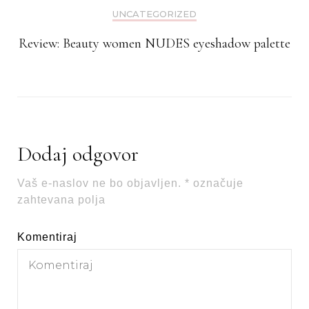
UNCATEGORIZED
Review: Beauty women NUDES eyeshadow palette
Dodaj odgovor
Vaš e-naslov ne bo objavljen.
*
označuje
zahtevana polja
Komentiraj