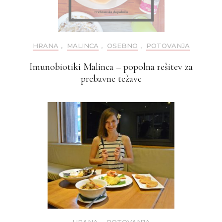
HRANA
,
MALINCA
,
OSEBNO
,
POTOVANJA
Imunobiotiki Malinca – popolna rešitev za
prebavne težave