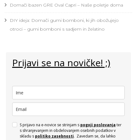
Domači bazen GRE Oval Capri – Naše poletje doma
DIY ideja: Domači gumi bomboni, ki jih obožujejo
otroci – gumi bomboni s sadjem in želatino
Prijavi se na novičke! ;)
S prijavo na e-novice se strinjam s
pogoji poslovanja
ter
s shranjevanjem in obdelovanjem osebnih podatkov v
skladu s
politiko zasebnosti
. Zavedam se, da lahko