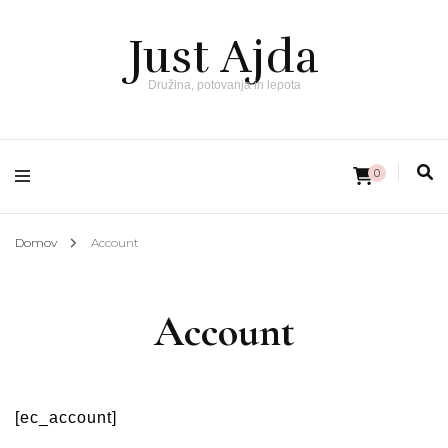
Just Ajda
Družina, potovanja in lepota
0
Domov
Account
Account
[ec_account]