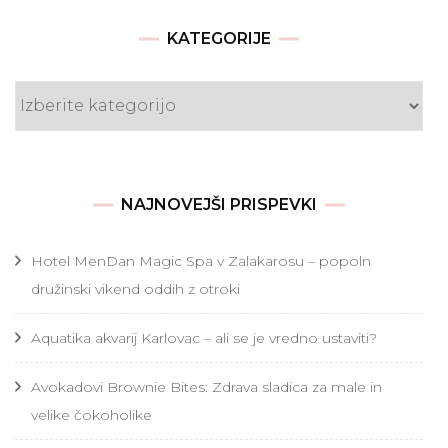
KATEGORIJE
Kategorije
NAJNOVEJŠI PRISPEVKI
Hotel MenDan Magic Spa v Zalakarosu – popoln
družinski vikend oddih z otroki
Aquatika akvarij Karlovac – ali se je vredno ustaviti?
Avokadovi Brownie Bites: Zdrava sladica za male in
velike čokoholike