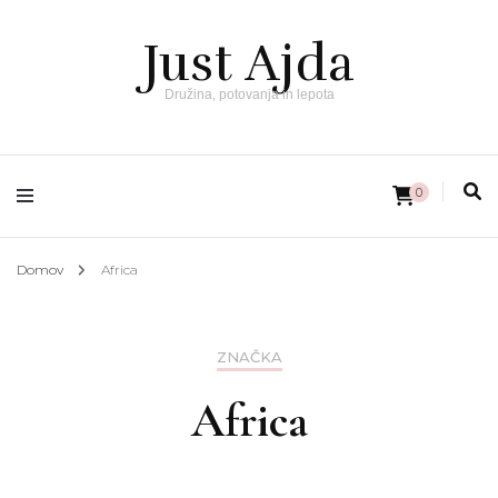
Just Ajda
Družina, potovanja in lepota
0
Domov
Africa
ZNAČKA
Africa