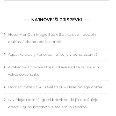
NAJNOVEJŠI PRISPEVKI
Hotel MenDan Magic Spa v Zalakarosu – popoln
družinski vikend oddih z otroki
Aquatika akvarij Karlovac – ali se je vredno ustaviti?
Avokadovi Brownie Bites: Zdrava sladica za male in
velike čokoholike
Domači bazen GRE Oval Capri – Naše poletje doma
DIY ideja: Domači gumi bomboni, ki jih obožujejo
otroci – gumi bomboni s sadjem in želatino