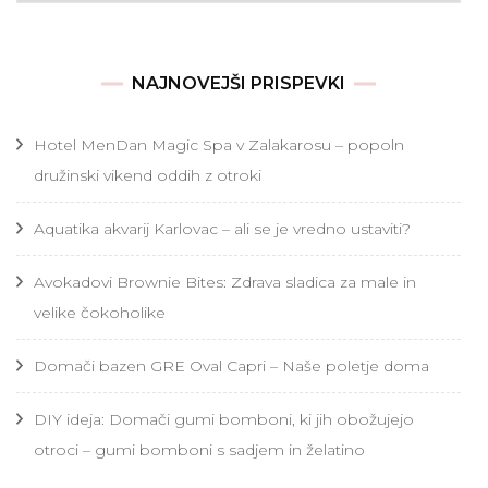
NAJNOVEJŠI PRISPEVKI
Hotel MenDan Magic Spa v Zalakarosu – popoln
družinski vikend oddih z otroki
Aquatika akvarij Karlovac – ali se je vredno ustaviti?
Avokadovi Brownie Bites: Zdrava sladica za male in
velike čokoholike
Domači bazen GRE Oval Capri – Naše poletje doma
DIY ideja: Domači gumi bomboni, ki jih obožujejo
otroci – gumi bomboni s sadjem in želatino