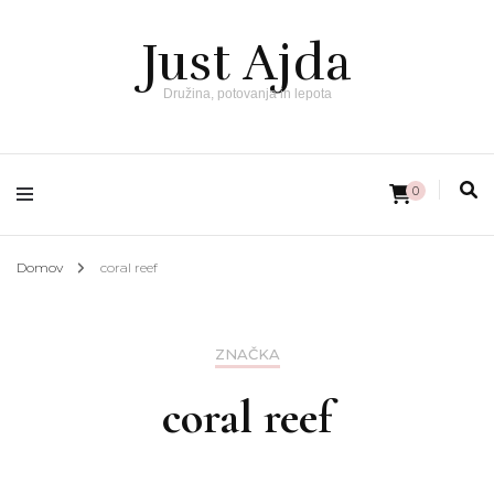
Just Ajda
Družina, potovanja in lepota
0
Domov
coral reef
ZNAČKA
coral reef