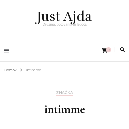
Just Ajda
Družina, potovanja in lepota
0
Domov
intimme
ZNAČKA
intimme