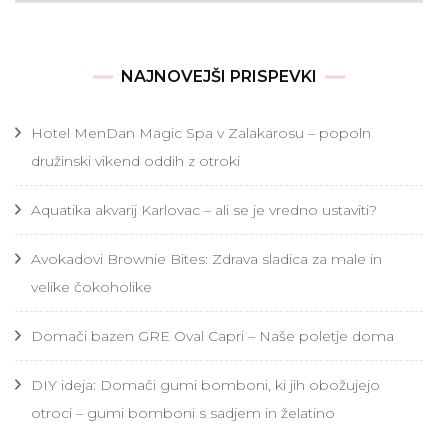
NAJNOVEJŠI PRISPEVKI
Hotel MenDan Magic Spa v Zalakarosu – popoln
družinski vikend oddih z otroki
Aquatika akvarij Karlovac – ali se je vredno ustaviti?
Avokadovi Brownie Bites: Zdrava sladica za male in
velike čokoholike
Domači bazen GRE Oval Capri – Naše poletje doma
DIY ideja: Domači gumi bomboni, ki jih obožujejo
otroci – gumi bomboni s sadjem in želatino