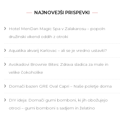
NAJNOVEJŠI PRISPEVKI
Hotel MenDan Magic Spa v Zalakarosu – popoln
družinski vikend oddih z otroki
Aquatika akvarij Karlovac – ali se je vredno ustaviti?
Avokadovi Brownie Bites: Zdrava sladica za male in
velike čokoholike
Domači bazen GRE Oval Capri – Naše poletje doma
DIY ideja: Domači gumi bomboni, ki jih obožujejo
otroci – gumi bomboni s sadjem in želatino