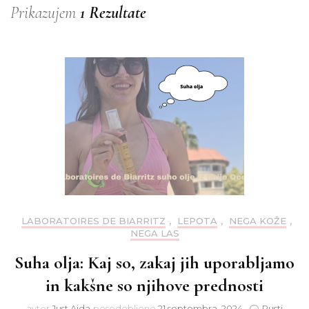
Prikazujem
1 Rezultate
LABORATOIRES DE BIARRITZ
,
LEPOTA
,
NEGA KOŽE
,
NEGA LAS
Suha olja: Kaj so, zakaj jih uporabljamo
in kakšne so njihove prednosti
avtor
Just Ajda
posodobljeno
21 septembra, 2024
Pusti