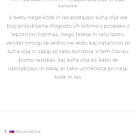
na
komentar
Suha
V svetu nege kože in las postajajo suha olja vse
olja:
Kaj
bolj priljubljena. Pogosto jih slišimo v povezavi z
so,
lepotnimi tretmaji, nego telesa in celo lasmi,
zakaj
jih
vendar mnogi še vedno ne vedo, kaj natančno so
uporabljamo
suha olja in zakaj so tako koristna. V tem članku
in
bomo raziskali, kaj suha olja so, kako se
kakšne
so
uporabljajo in zakaj so tako učinkovita pri negi
njihove
kože in las.
prednosti
Slovenščina