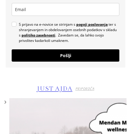
S prijavo na e-novice se strinjam s
pogoji poslovanja
ter s
shranjevanjem in obdelovanjem osebnih podatkov v skladu
s
politiko zasebnosti
. Zavedam se, da lahko svojo
privolitev kadarkoli umaknem.
Pošlji
JUST AJDA
PRIPOROČA