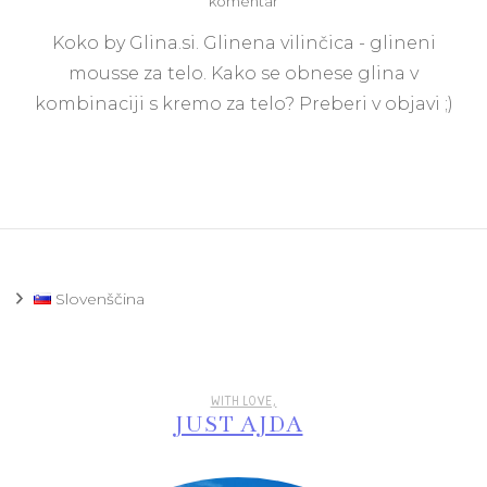
na
komentar
Ko
Koko by Glina.si. Glinena vilinčica - glineni
zadiši
poletje:
mousse za telo. Kako se obnese glina v
KoKo
kombinaciji s kremo za telo? Preberi v objavi ;)
glineni
mousse
za
telo(glina.si)
Slovenščina
WITH LOVE,
JUST AJDA