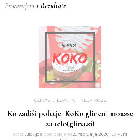
Prikazujem
1 Rezultate
GLINASI
,
LEPOTA
,
NEGA KOŽE
Ko zadiši poletje: KoKo glineni mousse
za telo(glina.si)
avtor
Just Ajda
posodobljeno
29 februarja, 2020
Pusti