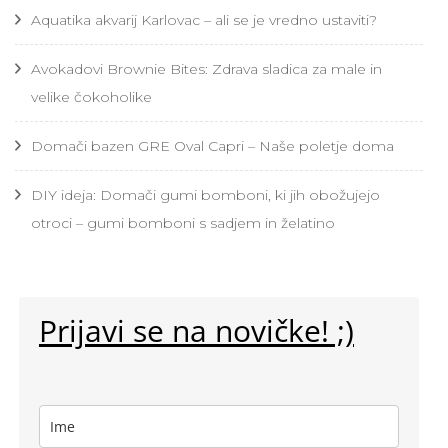
Aquatika akvarij Karlovac – ali se je vredno ustaviti?
Avokadovi Brownie Bites: Zdrava sladica za male in
velike čokoholike
Domači bazen GRE Oval Capri – Naše poletje doma
DIY ideja: Domači gumi bomboni, ki jih obožujejo
otroci – gumi bomboni s sadjem in želatino
Prijavi se na novičke! ;)