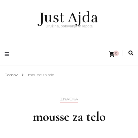
Just Ajda
Družina, potovanja in lepota
0
Domov
mousse za telo
ZNAČKA
mousse za telo