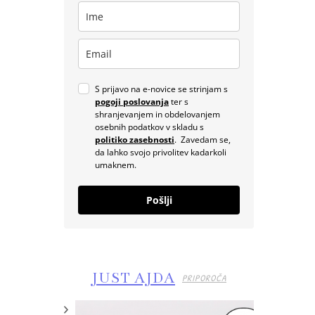
S prijavo na e-novice se strinjam s
pogoji poslovanja
ter s
shranjevanjem in obdelovanjem
osebnih podatkov v skladu s
politiko zasebnosti
. Zavedam se,
da lahko svojo privolitev kadarkoli
umaknem.
Pošlji
JUST AJDA
PRIPOROČA