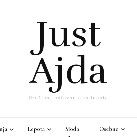
Just
Ajda
Družina, potovanja in lepota
nja
Lepota
Moda
Osebno