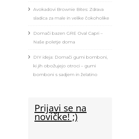
Avokadovi Brownie Bites: Zdrava
sladica za male in velike čokoholike
Domači bazen GRE Oval Capri –
Naše poletje doma
DIY ideja: Domači gumi bomboni,
ki jih obožujejo otroci – gumi
bomboni s sadjem in želatino
Prijavi se na
novičke! ;)