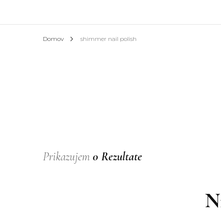
Afrik
Domov
shimmer nail polish
Azija
Evrop
Slove
Hotel
Prikazujem
0 Rezultate
N