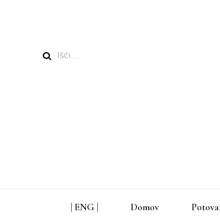
Išči:
| ENG |
Domov
Potova