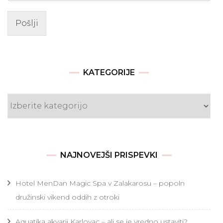
Pošlji
KATEGORIJE
Kategorije
NAJNOVEJŠI PRISPEVKI
Hotel MenDan Magic Spa v Zalakarosu – popoln
družinski vikend oddih z otroki
Aquatika akvarij Karlovac – ali se je vredno ustaviti?