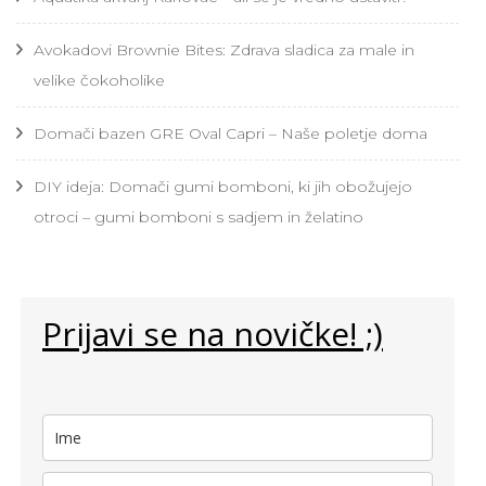
Avokadovi Brownie Bites: Zdrava sladica za male in
velike čokoholike
Domači bazen GRE Oval Capri – Naše poletje doma
DIY ideja: Domači gumi bomboni, ki jih obožujejo
otroci – gumi bomboni s sadjem in želatino
Prijavi se na novičke! ;)