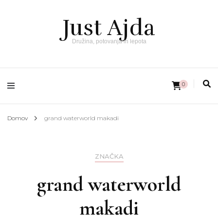
Just Ajda
Družina, potovanja in lepota
0
Domov
grand waterworld makadi
ZNAČKA
grand waterworld
makadi