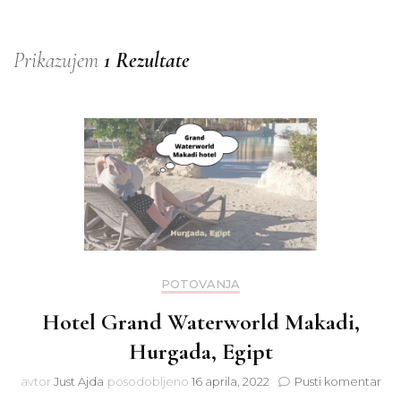
Prikazujem
1 Rezultate
POTOVANJA
Hotel Grand Waterworld Makadi,
Hurgada, Egipt
na
avtor
Just Ajda
posodobljeno
16 aprila, 2022
Pusti komentar
Hot