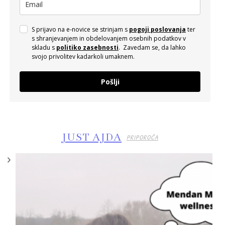
S prijavo na e-novice se strinjam s
pogoji poslovanja
ter
s shranjevanjem in obdelovanjem osebnih podatkov v
skladu s
politiko zasebnosti
. Zavedam se, da lahko
svojo privolitev kadarkoli umaknem.
Pošlji
JUST AJDA
PRIPOROČA