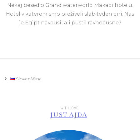
Nekaj besed o Grand waterworld Makadi hotelu.
Gr
Wat
Hotel v katerem smo preživeli slab teden dni. Nas
Mak
je Egipt navdušil ali pustil ravnodušne?
Hur
Egi
Slovenščina
WITH LOVE,
JUST AJDA