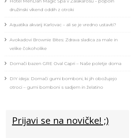
Hotel MenDan Magic Spa v Zalakarosu – popoln
družinski vikend oddih z otroki
Aquatika akvarij Karlovac – ali se je vredno ustaviti?
Avokadovi Brownie Bites: Zdrava sladica za male in
velike čokoholike
Domači bazen GRE Oval Capri – Naše poletje doma
DIY ideja: Domači gumi bomboni, ki jih obožujejo
otroci – gumi bomboni s sadjem in želatino
Prijavi se na novičke! ;)