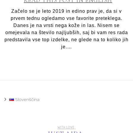
READ THIS POST IN ENGLISH
N
ko
Začelo se je leto 2019 in edino prav je, da si v
in
prvem tednu ogledamo vse favorite preteklega.
las
Danes je na vrsti nega kože in las. Nisem se
omejevala na število najljubših, saj bi vam res rada
predstavila vse top izdelke, ne glede na to koliko jih
je.…
Slovenščina
WITH LOVE,