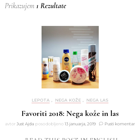
Prikazujem
1 Rezultate
LEPOTA
,
NEGA KOŽE
,
NEGA LAS
Favoriti 2018: Nega kože in las
na
avtor
Just Ajda
posodobljeno
13 januarja, 2019
Pusti komentar
Fa
20