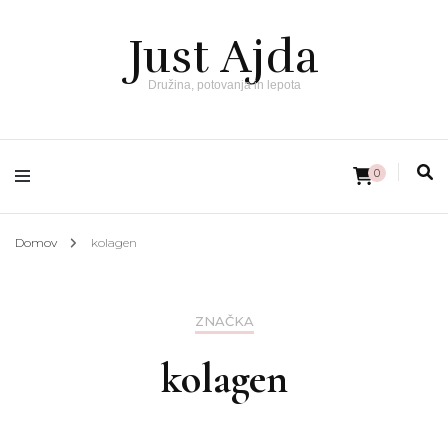
Just Ajda
Družina, potovanja in lepota
0
Domov
kolagen
ZNAČKA
kolagen