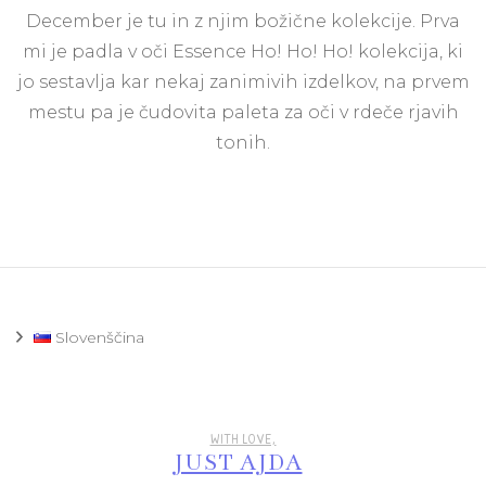
Ess
December je tu in z njim božične kolekcije. Prva
Ho!
Ho!
mi je padla v oči Essence Ho! Ho! Ho! kolekcija, ki
Ho!
jo sestavlja kar nekaj zanimivih izdelkov, na prvem
pal
za
mestu pa je čudovita paleta za oči v rdeče rjavih
oči
tonih.
01
Jin
all
the
wa
Slovenščina
WITH LOVE,
JUST AJDA