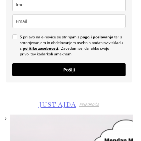
S prijavo na e-novice se strinjam s
pogoji poslovanja
ter s
shranjevanjem in obdelovanjem osebnih podatkov v skladu
s
politiko zasebnosti
. Zavedam se, da lahko svojo
privolitev kadarkoli umaknem.
Pošlji
JUST AJDA
PRIPOROČA