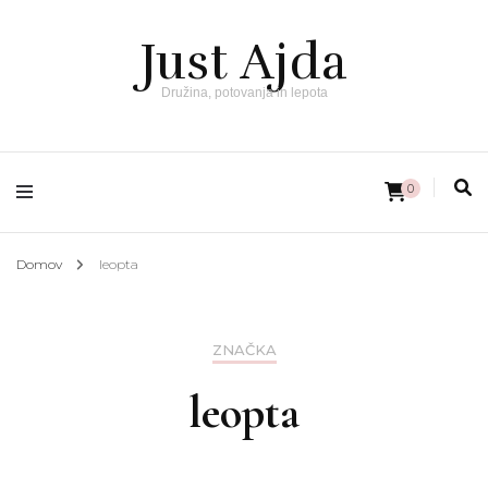
Just Ajda
Družina, potovanja in lepota
0
Domov
leopta
ZNAČKA
leopta