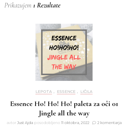
Prikazujem
1 Rezultate
LEPOTA
,
ESSENCE
,
LIČILA
Essence Ho! Ho! Ho! paleta za oči 01
Jingle all the way
na
avtor
Just Ajda
posodobljeno
11 oktobra, 2022
2 komentarja