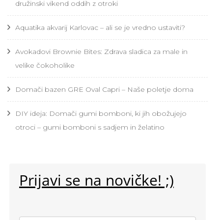
družinski vikend oddih z otroki
Aquatika akvarij Karlovac – ali se je vredno ustaviti?
Avokadovi Brownie Bites: Zdrava sladica za male in
velike čokoholike
Domači bazen GRE Oval Capri – Naše poletje doma
DIY ideja: Domači gumi bomboni, ki jih obožujejo
otroci – gumi bomboni s sadjem in želatino
Prijavi se na novičke! ;)