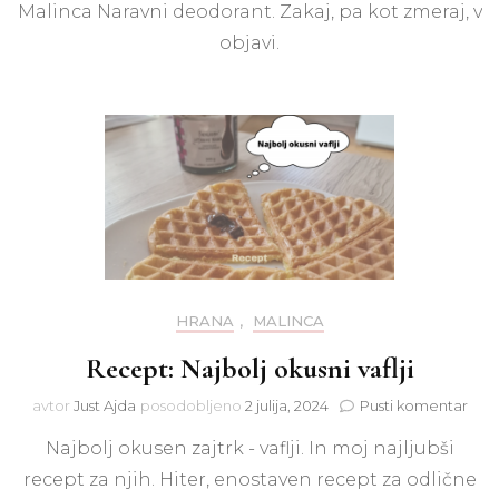
Malinca Naravni deodorant. Zakaj, pa kot zmeraj, v
objavi.
HRANA
,
MALINCA
Recept: Najbolj okusni vaflji
na
avtor
Just Ajda
posodobljeno
2 julija, 2024
Pusti komentar
Rec
Najbolj okusen zajtrk - vaflji. In moj najljubši
Najb
okus
recept za njih. Hiter, enostaven recept za odlične
vaflji