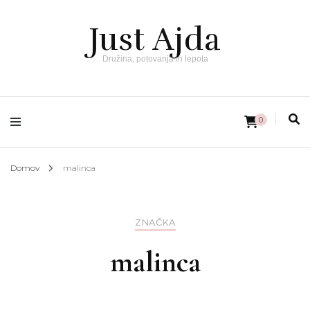
Just Ajda
Družina, potovanja in lepota
0
Domov
malinca
ZNAČKA
malinca