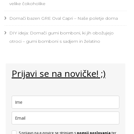
velike čokoholike
Domači bazen GRE Oval Capri – Naše poletje doma
DIY ideja: Domači gumi bomboni, ki jih obožujejo
otroci – gumi bomboni s sadjem in želatino
Prijavi se na novičke! ;)
S prijavo na e-novice se strinjam s
pogoji poslovanja
ter