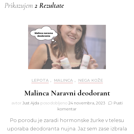
Prikazujem
2 Rezultate
LEPOTA
,
MALINCA
,
NEGA KOŽE
Malinca Naravni deodorant
avtor
Just Ajda
posodobljeno
24 novembra, 2023
Pusti
na
komentar
Malinca
Po porodu je zaradi hormonske žurke v telesu
Naravni
deodorant
uporaba deodoranta nujna. Jaz sem zase izbrala