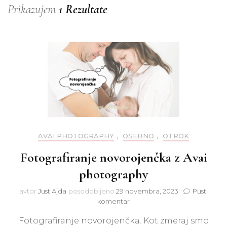
Prikazujem
1 Rezultate
AVAI PHOTOGRAPHY
,
OSEBNO
,
OTROK
Fotografiranje novorojenčka z Avai
photography
avtor
Just Ajda
posodobljeno
29 novembra, 2023
Pusti
na
komentar
Fotografiranje
Fotografiranje novorojenčka. Kot zmeraj smo
novorojenčka