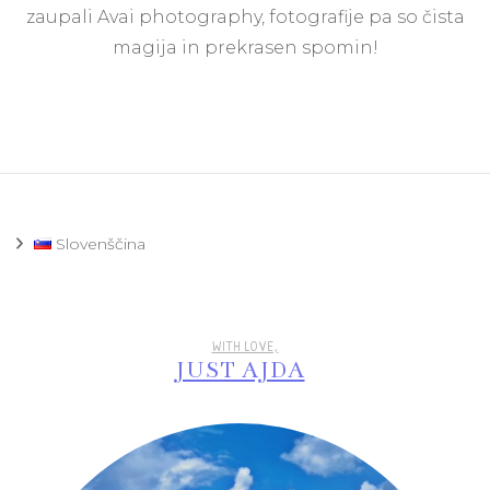
z
zaupali Avai photography, fotografije pa so čista
Avai
magija in prekrasen spomin!
photography
Slovenščina
WITH LOVE,
JUST AJDA