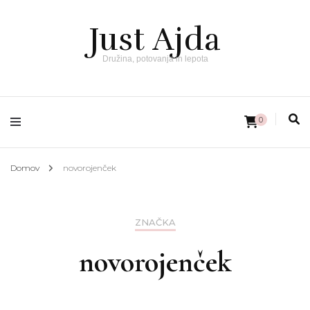
Just Ajda
Družina, potovanja in lepota
0
Domov
novorojenček
ZNAČKA
novorojenček