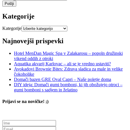
Pošlji
Kategorije
Kategorije
Najnovejši prispevki
Hotel MenDan Magic Spa v Zalakarosu – popoln družinski
vikend oddih z otroki
Aquatika akvarij Karlovac – ali se je vredno ustaviti?
Avokadovi Brownie Bites: Zdrava sladica za male in velike
čokoholike
Domači bazen GRE Oval Capri – Naše poletje doma
DIY ideja: Domači gumi bomboni, ki jih obožujejo otroci –
gumi bomboni s sadjem in želatino
Prijavi se na novičke! ;)