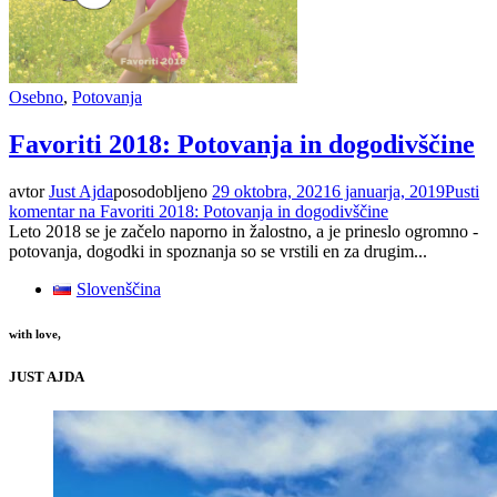
Osebno
,
Potovanja
Favoriti 2018: Potovanja in dogodivščine
avtor
Just Ajda
posodobljeno
29 oktobra, 2021
6 januarja, 2019
Pusti
komentar
na Favoriti 2018: Potovanja in dogodivščine
Leto 2018 se je začelo naporno in žalostno, a je prineslo ogromno -
potovanja, dogodki in spoznanja so se vrstili en za drugim...
Slovenščina
with love,
JUST AJDA