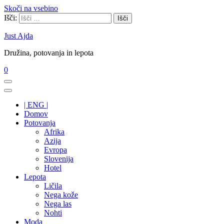
Skoči na vsebino
Išči:
Just Ajda
Družina, potovanja in lepota
0
| ENG |
Domov
Potovanja
Afrika
Azija
Evropa
Slovenija
Hotel
Lepota
Ličila
Nega kože
Nega las
Nohti
Moda