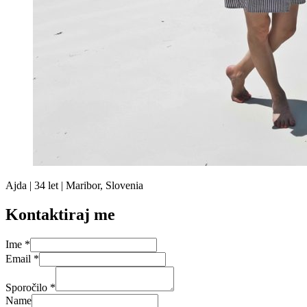
Ajda | 34 let | Maribor, Slovenia
Kontaktiraj me
Ime
*
Email
*
Sporočilo
*
Name