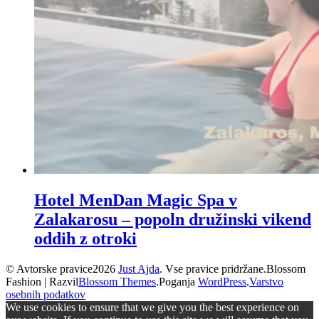
Hotel MenDan Magic Spa v
Zalakarosu – popoln družinski vikend
oddih z otroki
© Avtorske pravice2026
Just Ajda
. Vse pravice pridržane.
Blossom
Fashion | Razvil
Blossom Themes
.Poganja
WordPress
.
Varstvo
osebnih podatkov
We use cookies to ensure that we give you the best experience on