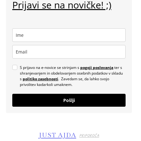
Prijavi se na novičke! ;)
S prijavo na e-novice se strinjam s
pogoji poslovanja
ter s
shranjevanjem in obdelovanjem osebnih podatkov v skladu
s
politiko zasebnosti
. Zavedam se, da lahko svojo
privolitev kadarkoli umaknem.
Pošlji
JUST AJDA
PRIPOROČA