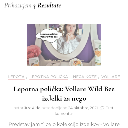
Prikazujem
3 Rezultate
LEPOTA
,
LEPOTNA POLIČKA
,
NEGA KOŽE
,
VOLLARE
Lepotna polička: Vollare Wild Bee
izdelki za nego
avtor
Just Ajda
posodobljeno
24 oktobra, 2021
Pusti
na
komentar
Lepotna
Predstavljam ti celo kolekcijo izdelkov - Vollare
polička: