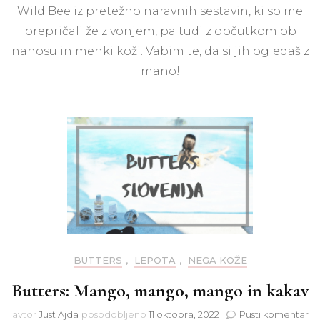
Vollare
Wild Bee iz pretežno naravnih sestavin, ki so me
Wild
prepričali že z vonjem, pa tudi z občutkom ob
Bee
izdelki
nanosu in mehki koži. Vabim te, da si jih ogledaš z
za
mano!
nego
BUTTERS
,
LEPOTA
,
NEGA KOŽE
Butters: Mango, mango, mango in kakav
na
avtor
Just Ajda
posodobljeno
11 oktobra, 2022
Pusti komentar