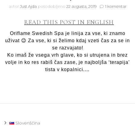
na
avtor
Just Ajda
posodobljeno
22 avgusta, 2019
1 komentar
Razv
s
READ THIS POST IN ENGLISH
Orif
Swe
Oriflame Swedish Spa je linija za vse, ki znamo
SPA
uživat 😉 Za vse, ki si želimo kdaj vzeti čas za se in
linijo
se razvajato!
Ko imaš že vsega vrh glave, ko si utrujena in brez
volje in ko res rabiš čas zase, je najboljša ‘terapija’
tista v kopalnici.…
Slovenščina