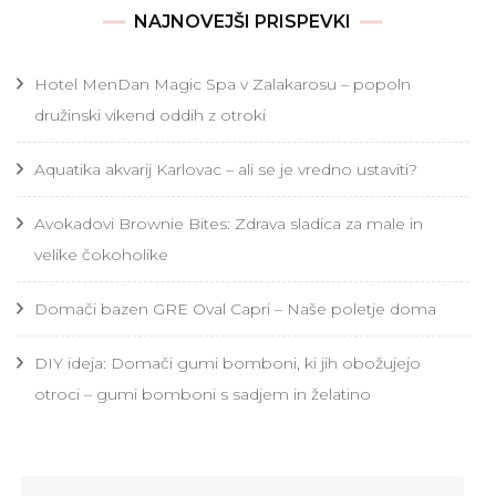
NAJNOVEJŠI PRISPEVKI
Hotel MenDan Magic Spa v Zalakarosu – popoln
družinski vikend oddih z otroki
Aquatika akvarij Karlovac – ali se je vredno ustaviti?
Avokadovi Brownie Bites: Zdrava sladica za male in
velike čokoholike
Domači bazen GRE Oval Capri – Naše poletje doma
DIY ideja: Domači gumi bomboni, ki jih obožujejo
otroci – gumi bomboni s sadjem in želatino