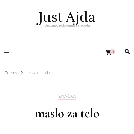
Just Ajda
Družina, potovanja in lepota
0
Domov
maslo za telo
ZNAČKA
maslo za telo