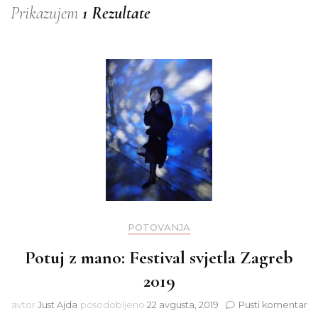
Prikazujem
1 Rezultate
POTOVANJA
Potuj z mano: Festival svjetla Zagreb
2019
na
avtor
Just Ajda
posodobljeno
22 avgusta, 2019
Pusti komentar