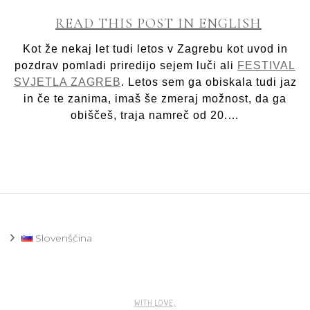
Po
z
READ THIS POST IN ENGLISH
ma
Fe
Kot že nekaj let tudi letos v Zagrebu kot uvod in
sv
pozdrav pomladi priredijo sejem luči ali
FESTIVAL
Za
SVJETLA ZAGREB
. Letos sem ga obiskala tudi jaz
20
in če te zanima, imaš še zmeraj možnost, da ga
obiščeš, traja namreč od 20.…
Slovenščina
WITH LOVE,