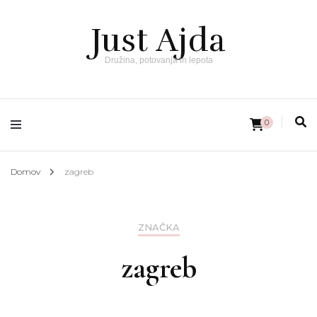
Just Ajda
Družina, potovanja in lepota
0
Domov
zagreb
ZNAČKA
zagreb