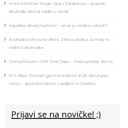
Hotel MenDan Magic Spa v Zalakarosu – popoln
družinski vikend oddih z otroki
Aquatika akvarij Karlovac – ali se je vredno ustaviti?
Avokadovi Brownie Bites: Zdrava sladica za male in
velike čokoholike
Domači bazen GRE Oval Capri – Naše poletje doma
DIY ideja: Domači gumi bomboni, ki jih obožujejo
otroci – gumi bomboni s sadjem in želatino
Prijavi se na novičke! ;)