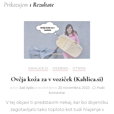
Prikazujem
1 Rezultate
KAHLICA.SI
,
OSEBNO
,
OTROK
Ovčja koža za v voziček (Kahlica.si)
avtor
Just Ajda
posodobljeno
20 novembra, 2023
Pusti
na
komentar
Ovčja
V tej objavi ti predstavim nekaj, kar bo dojenčku
koža
za
zagotavljalo tako toploto kot tudi hlajenje v
v