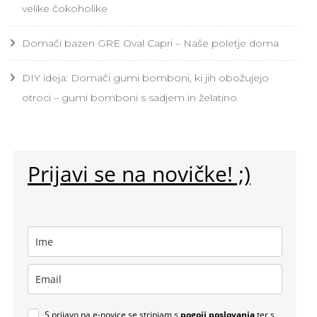
velike čokoholike
Domači bazen GRE Oval Capri – Naše poletje doma
DIY ideja: Domači gumi bomboni, ki jih obožujejo
otroci – gumi bomboni s sadjem in želatino
Prijavi se na novičke! ;)
S prijavo na e-novice se strinjam s
pogoji poslovanja
ter s