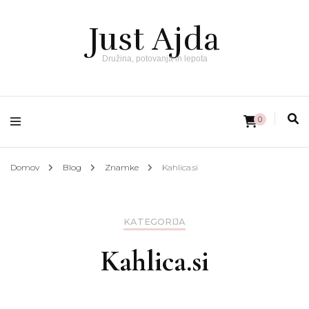
Just Ajda
Družina, potovanja in lepota
0
Domov
Blog
Znamke
Kahlica.si
KATEGORIJA
Kahlica.si