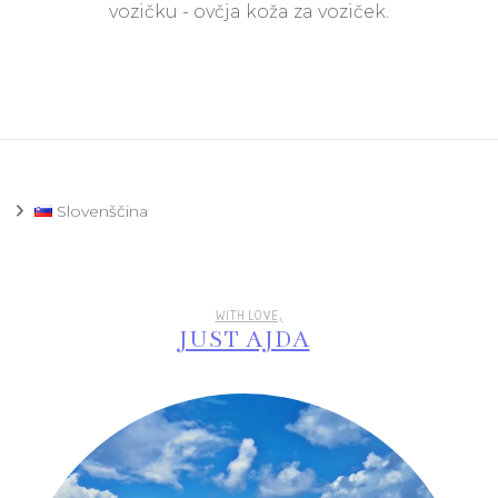
vozičku - ovčja koža za voziček.
voziček
(Kahlica.si)
Slovenščina
WITH LOVE,
JUST AJDA