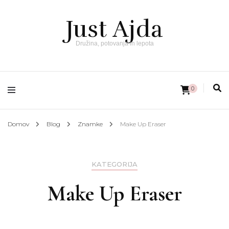
Just Ajda
Družina, potovanja in lepota
0
Domov
Blog
Znamke
Make Up Eraser
KATEGORIJA
Make Up Eraser