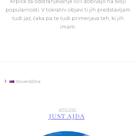
Krpice za odstranjevanje ličil dobivajo na svoji
za
ods
popularnosti. V tokratni objavi ti jih predstavljam
ličil
tudi jaz, čaka pa te tudi primerjava teh, ki jih
imam.
Slovenščina
WITH LOVE,
JUST AJDA