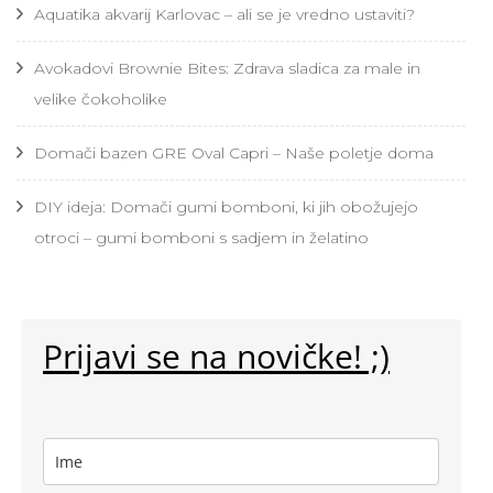
Aquatika akvarij Karlovac – ali se je vredno ustaviti?
Avokadovi Brownie Bites: Zdrava sladica za male in
velike čokoholike
Domači bazen GRE Oval Capri – Naše poletje doma
DIY ideja: Domači gumi bomboni, ki jih obožujejo
otroci – gumi bomboni s sadjem in želatino
Prijavi se na novičke! ;)