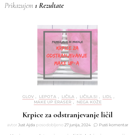
Prikazujem
1 Rezultate
GLOV
,
LEPOTA
,
LIČILA
,
LIČILA.SI
,
LIDL
,
MAKE UP ERASER
,
NEGA KOŽE
Krpice za odstranjevanje ličil
na
avtor
Just Ajda
posodobljeno
27 junija, 2024
Pusti komentar
Krp