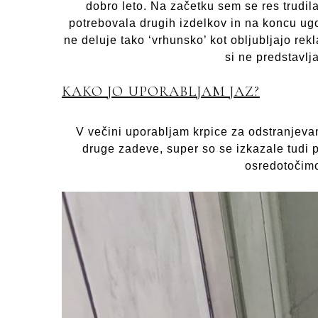
dobro leto. Na začetku sem se res trudila
potrebovala drugih izdelkov in na koncu ugo
ne deluje tako ‘vrhunsko’ kot obljubljajo re
si ne predstavlj
KAKO JO UPORABLJAM JAZ?
V večini uporabljam krpice za odstranjevanj
druge zadeve, super so se izkazale tudi 
osredotočimo