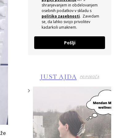
shranjevanjem in obdelovanjem
osebnih podatkov v skladu s
politiko zasebnosti
. Zavedam
se, da lahko svojo privolitev
kadarkoli umaknem.
Pošlji
JUST AJDA
PRIPOROČA
 že