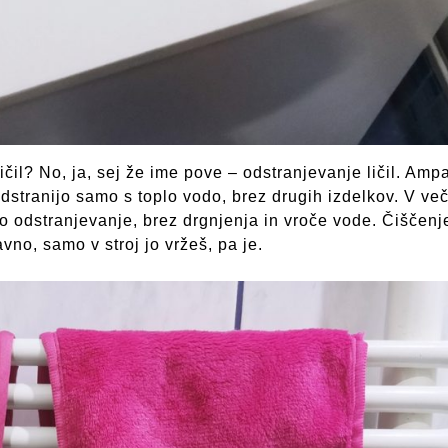
čil? No, ja, sej že ime pove – odstranjevanje ličil. Amp
 odstranijo samo s toplo vodo, brez drugih izdelkov. V več
o odstranjevanje, brez drgnjenja in vroče vode. Čiščenj
vno, samo v stroj jo vržeš, pa je.