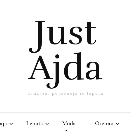
Just
Ajda
Družina, potovanja in lepota
nja
Lepota
Moda
Osebno