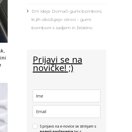
DIY ideja: Domači gumi bomboni,
ki jih obožujejo otroci – gumi
bomboni s sadjem in želatino
ak,
Prijavi se na
ini
novičke! ;)
e
S prijavo na e-novice se strinjam s
pogoji poslovanja
ter s