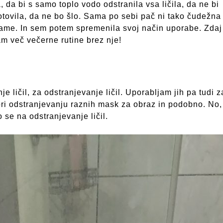
, da bi s samo toplo vodo odstranila vsa ličila, da ne bi
tovila, da ne bo šlo. Sama po sebi pač ni tako čudežna 
klame. In sem potem spremenila svoj način uporabe. Zdaj
am več večerne rutine brez nje!
e ličil, za odstranjevanje ličil. Uporabljam jih pa tudi z
pri odstranjevanju raznih mask za obraz in podobno. No,
 se na odstranjevanje ličil.