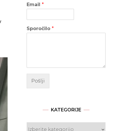
Email
*
v
Sporočilo
*
Pošlji
KATEGORIJE
Kategorije