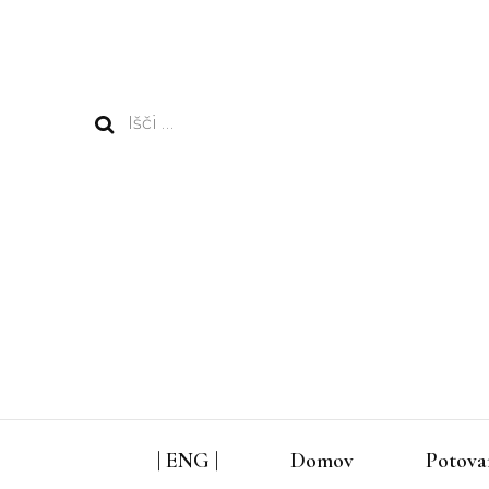
Išči:
| ENG |
Domov
Potova