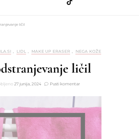
a
Ličila
Zdravje
anjevanje ličil
Nega kože
Teo
a
Nega las
ILA.SI
,
LIDL
,
MAKE UP ERASER
,
NEGA KOŽE
dstranjevanje ličil
nija
Nohti
na
bljeno
27 junija, 2024
Pusti komentar
Krpice
za
odstranjevanje
ličil