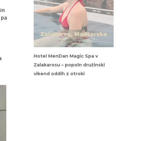
in
 pa
Hotel MenDan Magic Spa v
a
Zalakarosu – popoln družinski
vikend oddih z otroki