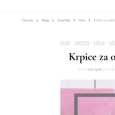
Afrik
Domov
Blog
Znamke
Glov
Krpice za odstr
Azija
Evrop
GLOV
,
LEPOTA
,
LIČILA
,
LIČ
Krpice za o
Slove
Hotel
avtor
Just Ajda
posodo