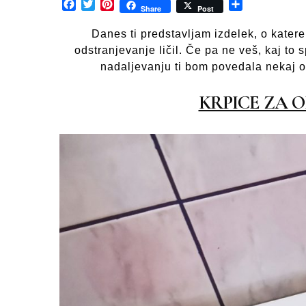
Facebook
Twitter
Pinterest
Share
Share
Post
Danes ti predstavljam izdelek, o kater
odstranjevanje ličil. Če pa ne veš, kaj to s
nadaljevanju ti bom povedala nekaj o 
KRPICE ZA O