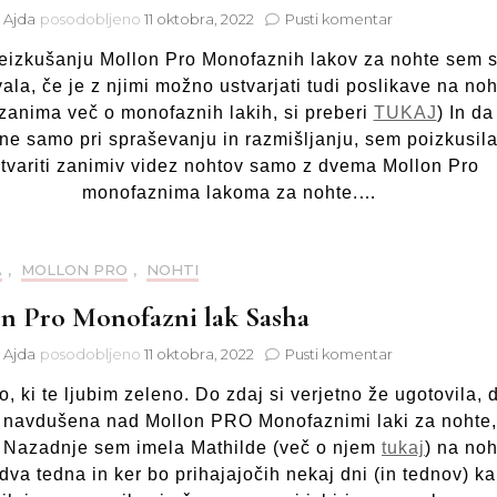
na
t Ajda
posodobljeno
11 oktobra, 2022
Pusti komentar
Mollon
eizkušanju Mollon Pro Monofaznih lakov za nohte sem 
Pro
Monofazni
ala, če je z njimi možno ustvarjati tudi poslikave na noh
laki
 zanima več o monofaznih lakih, si preberi
TUKAJ
) In da
in
ne samo pri spraševanju in razmišljanju, sem poizkusil
poslikave
tvariti zanimiv videz nohtov samo z dvema Mollon Pro
monofaznima lakoma za nohte.…
A
,
MOLLON PRO
,
NOHTI
n Pro Monofazni lak Sasha
na
t Ajda
posodobljeno
11 oktobra, 2022
Pusti komentar
Mollon
, ki te ljubim zeleno. Do zdaj si verjetno že ugotovila, 
Pro
Monofazni
 navdušena nad Mollon PRO Monofaznimi laki za nohte,
lak
 Nazadnje sem imela Mathilde (več o njem
tukaj
) na noh
Sasha
dva tedna in ker bo prihajajočih nekaj dni (in tednov) ka