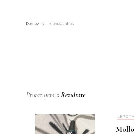
Afrik
Domov
monofazni lak
Azija
Evrop
Slove
Hotel
Prikazujem
2 Rezultate
LEPOT
Mollo