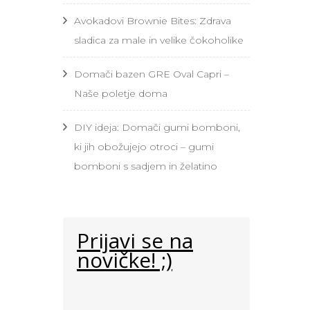
Avokadovi Brownie Bites: Zdrava
sladica za male in velike čokoholike
Domači bazen GRE Oval Capri –
Naše poletje doma
DIY ideja: Domači gumi bomboni,
ki jih obožujejo otroci – gumi
bomboni s sadjem in želatino
Prijavi se na
novičke! ;)