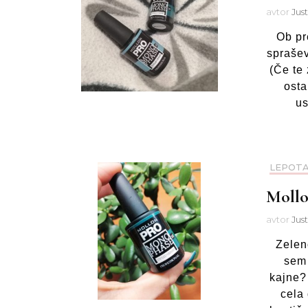
avtor
Jus
Ob pr
sprašev
(Če te
osta
us
LEPOT
Mollo
avtor
Jus
Zeleno
sem
kajne?
cela 