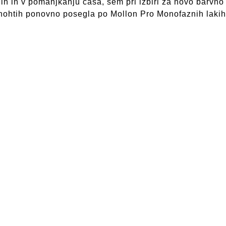
nih in v pomanjkanju časa, sem pri izbiri za novo barvno
 nohtih ponovno posegla po Mollon Pro Monofaznih laki