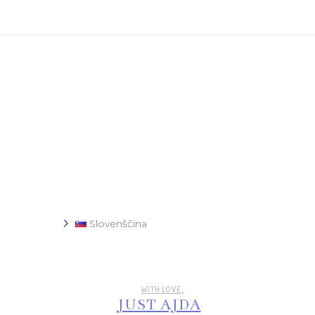
Recept
Slovenščina
WITH LOVE,
JUST AJDA