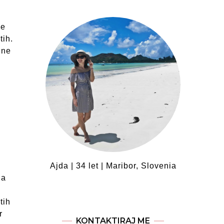
se
tih.
 ne
a
Ajda | 34 let | Maribor, Slovenia
da
tih
r
KONTAKTIRAJ ME