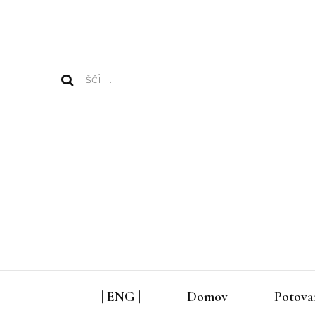
Išči:
| ENG |
Domov
Potova