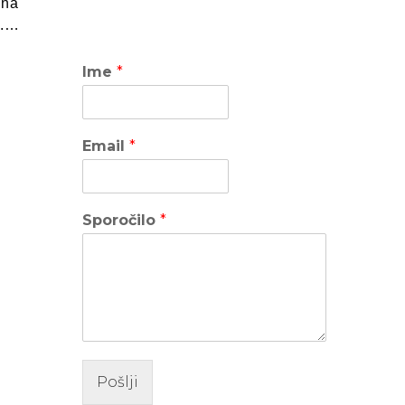
 na
h.…
Ime
*
Email
*
Sporočilo
*
Pošlji