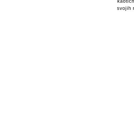
kaotič
svojih