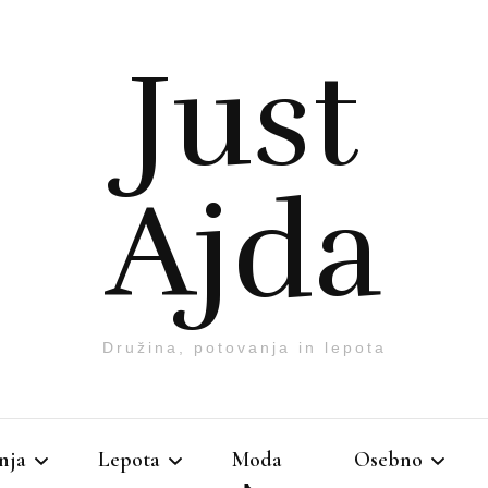
Just
Ajda
Družina, potovanja in lepota
nja
Lepota
Moda
Osebno