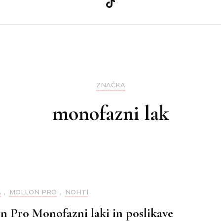
a
Ličila
Zdravje
Nega kože
Teo
a
Nega las
ZNAČKA
nija
Nohti
monofazni lak
A
,
MOLLON PRO
,
NOHTI
n Pro Monofazni laki in poslikave