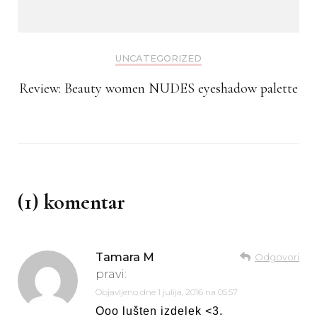
UNCATEGORIZED
Review: Beauty women NUDES eyeshadow palette
(1) komentar
Tamara M
Odgovori
pravi:
Objavljeno dne
1 julija, 2016 na 05:57
Ooo lušten izdelek <3.