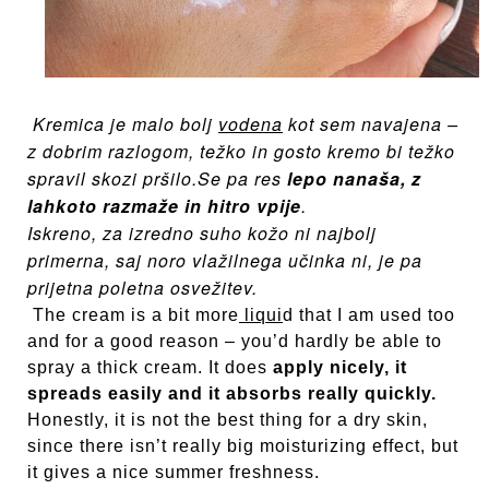
Kremica je malo bolj
vodena
kot sem navajena –
z dobrim razlogom, težko in gosto kremo bi težko
spravil skozi pršilo.Se pa res
lepo nanaša, z
lahkoto razmaže in hitro vpije
.
Iskreno, za izredno suho kožo ni najbolj
primerna, saj noro vlažilnega učinka ni, je pa
prijetna poletna osvežitev.
The cream is a bit more
liqui
d that I am used too
and for a good reason – you’d hardly be able to
spray a thick cream. It does
apply nicely, it
spreads easily and it absorbs really quickly.
Honestly, it is not the best thing for a dry skin,
since there isn’t really big moisturizing effect, but
it gives a nice summer freshness.