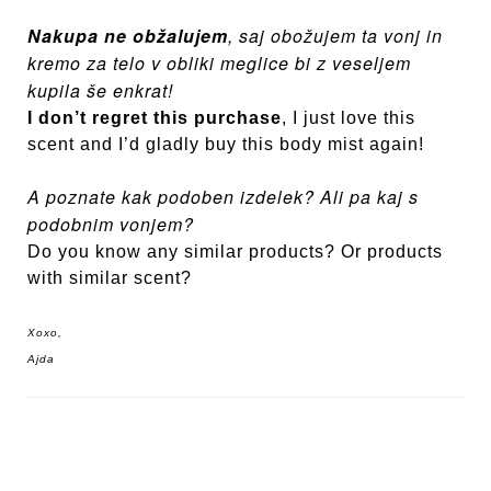
Nakupa ne obžalujem
, saj obožujem ta vonj in
kremo za telo v obliki meglice bi z veseljem
kupila še enkrat!
I don’t regret this purchase
, I just love this
scent and I’d gladly buy this body mist again!
A poznate kak podoben izdelek? Ali pa kaj s
podobnim vonjem?
Do you know any similar products? Or products
with similar scent?
Xoxo,
Ajda
Navigacija
objav