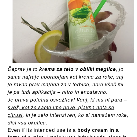
Čeprav je to
krema za telo v obliki meglice
, jo
sama najraje uporabljam kot kremo za roke, saj
je ravno prav majhna za v torbico, noro všeč mi
je pa tudi aplikacija – hitro in enostavno.
Je prava poletna osvežitev!
Vonj, ki mu ni para –
svež, kot že samo ime pove, glavna nota so
citrusi
. In je zelo intenziven, ko si namažem roke,
diši vsa okolica.
Even if its intended use is a
body cream in a