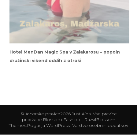
Hotel MenDan Magic Spa v Zalakarosu – popoln
družinski vikend oddih z otroki
© Avtorske pravice2026
Just Ajda
. Vse pravice
pridržane.
Blossom Fashion | Razvil
Blossom
Themes
.Poganja
WordPress
.
Varstvo osebnih podatkov