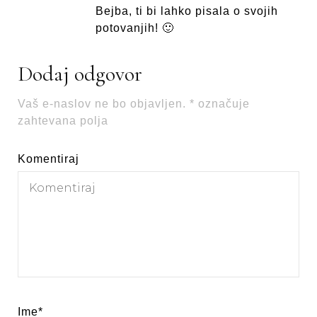
Bejba, ti bi lahko pisala o svojih
potovanjih! 🙂
Dodaj odgovor
Vaš e-naslov ne bo objavljen.
*
označuje
zahtevana polja
Komentiraj
Ime
*