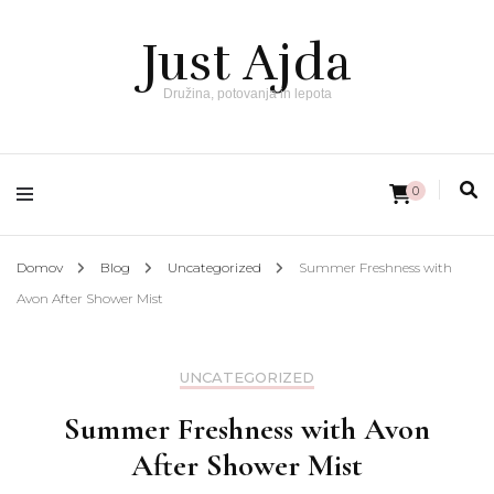
Just Ajda
Družina, potovanja in lepota
0
Domov
Blog
Uncategorized
Summer Freshness with
Avon After Shower Mist
UNCATEGORIZED
Summer Freshness with Avon
After Shower Mist