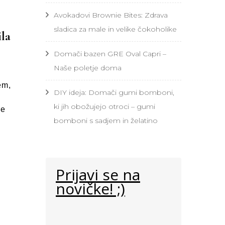
Avokadovi Brownie Bites: Zdrava
sladica za male in velike čokoholike
la
Domači bazen GRE Oval Capri –
Naše poletje doma
em,
DIY ideja: Domači gumi bomboni,
ki jih obožujejo otroci – gumi
je
bomboni s sadjem in želatino
Prijavi se na
novičke! ;)