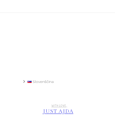
Recept
Slovenščina
WITH LOVE,
JUST AJDA