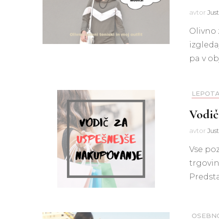
avtor
Jus
Olivno 
izgleda
pa v ob
LEPOT
Vodič
avtor
Jus
Vse po
trgovin
Predsta
OSEBN