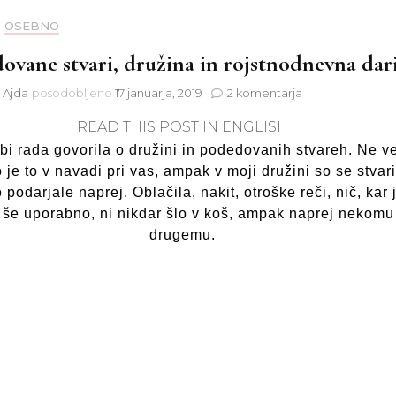
OSEBNO
ovane stvari, družina in rojstnodnevna dari
na
t Ajda
posodobljeno
17 januarja, 2019
2 komentarja
Podedovane
READ THIS POST IN ENGLISH
stvari,
družina
bi rada govorila o družini in podedovanih stvareh. Ne v
in
 je to v navadi pri vas, ampak v moji družini so se stvari
rojstnodnevna
podarjale naprej. Oblačila, nakit, otroške reči, nič, kar 
darila
o še uporabno, ni nikdar šlo v koš, ampak naprej nekomu
drugemu.