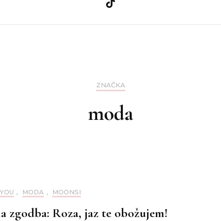
a
Ličila
Zdravje
Nega kože
Teo
a
Nega las
ZNAČKA
nija
Nohti
moda
YOU
,
MODA
,
MOONSI
 zgodba: Roza, jaz te obožujem!