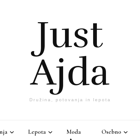
Just
Ajda
Družina, potovanja in lepota
nja
Lepota
Moda
Osebno