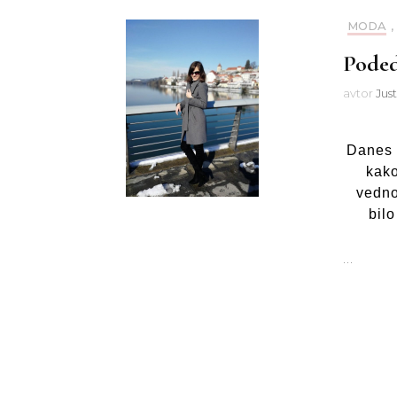
MODA
,
Poded
avtor
Jus
Danes 
kako
vedno 
bil
…