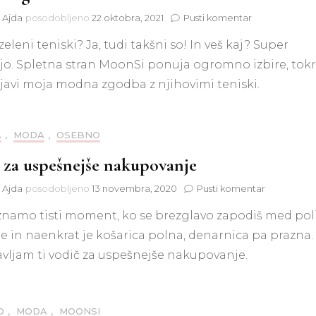
na
t Ajda
posodobljeno
22 oktobra, 2021
Pusti komentar
Modna
zeleni teniski? Ja, tudi takšni so! In veš kaj? Super
zgodba
z
jo. Spletna stran MoonSi ponuja ogromno izbire, tokr
MoonSi
javi moja modna zgodba z njihovimi teniski.
A
,
MODA
,
OSEBNO
 za uspešnejše nakupovanje
na
t Ajda
posodobljeno
13 novembra, 2020
Pusti komentar
Vodič
znamo tisti moment, ko se brezglavo zapodiš med pol
za
uspešnejše
e in naenkrat je košarica polna, denarnica pa prazna.
nakupovan
vljam ti vodič za uspešnejše nakupovanje.
O
,
MODA
,
MOONSI