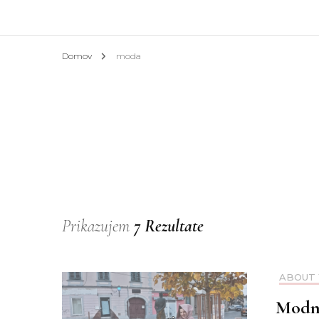
Afrik
Domov
moda
Azija
Evrop
Slove
Hotel
Prikazujem
7 Rezultate
ABOUT 
Modna