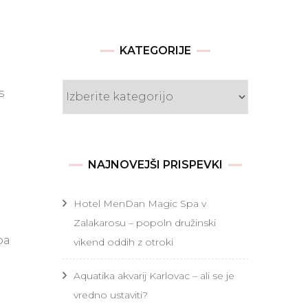
KATEGORIJE
Kategorije
s
NAJNOVEJŠI PRISPEVKI
Hotel MenDan Magic Spa v
Zalakarosu – popoln družinski
pa
vikend oddih z otroki
Aquatika akvarij Karlovac – ali se je
vredno ustaviti?