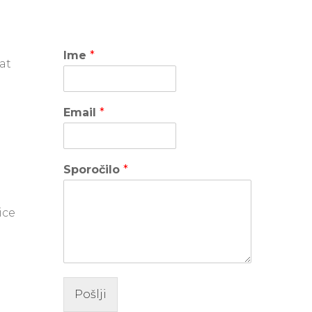
Ime
*
at
Email
*
Sporočilo
*
ice
je
Pošlji