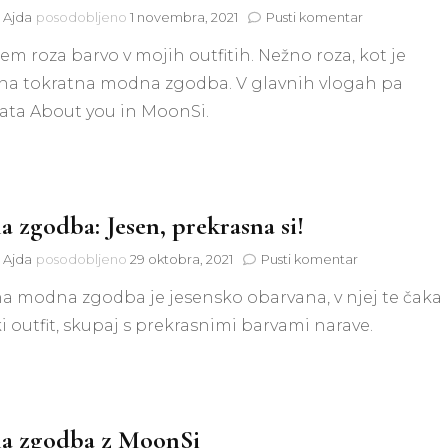
na
t Ajda
posodobljeno
1 novembra, 2021
Pusti komentar
Modna
m roza barvo v mojih outfitih. Nežno roza, kot je
zgodba:
Roza,
na tokratna modna zgodba. V glavnih vlogah pa
jaz
ata About you in MoonSi.
te
obožujem!
 zgodba: Jesen, prekrasna si!
na
t Ajda
posodobljeno
29 oktobra, 2021
Pusti komentar
Modna
a modna zgodba je jesensko obarvana, v njej te čaka
zgodba:
Jesen,
i outfit, skupaj s prekrasnimi barvami narave.
prekrasna
si!
a zgodba z MoonSi