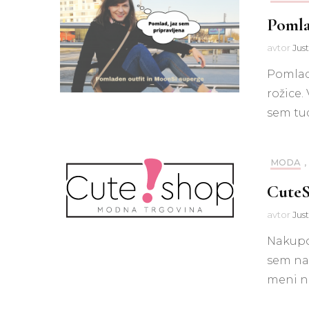
Pomlad
avtor
Jus
Pomlad 
rožice.
sem tud
MODA
,
CuteS
avtor
Jus
Nakupo
sem naš
meni n