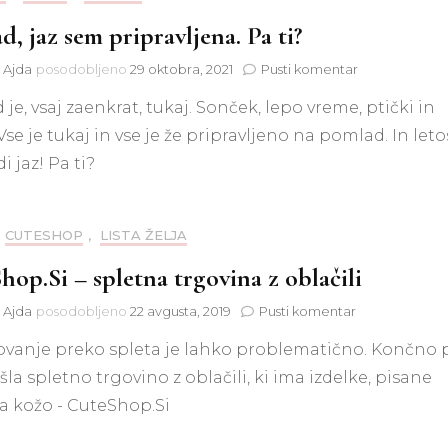
, jaz sem pripravljena. Pa ti?
na
t Ajda
posodobljeno
29 oktobra, 2021
Pusti komentar
Pomlad,
je, vsaj zaenkrat, tukaj. Sonček, lepo vreme, ptički in
jaz
sem
 Vse je tukaj in vse je že pripravljeno na pomlad. In leto
pripravljena.
i jaz! Pa ti?
Pa
ti?
CUTESHOP
,
LISTA ŽELJA
hop.Si – spletna trgovina z oblačili
na
t Ajda
posodobljeno
22 avgusta, 2019
Pusti komentar
CuteShop.Si
vanje preko spleta je lahko problematično. Končno 
–
spletna
la spletno trgovino z oblačili, ki ima izdelke, pisane
trgovina
a kožo - CuteShop.Si
z
oblačili