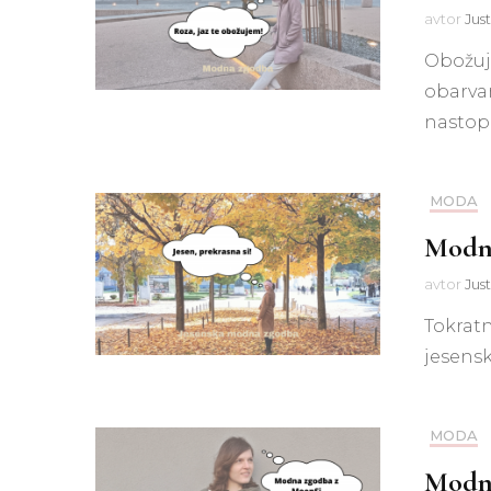
avtor
Jus
Obožuje
obarva
nastop
MODA
Modna
avtor
Jus
Tokratn
jesensk
MODA
Modn