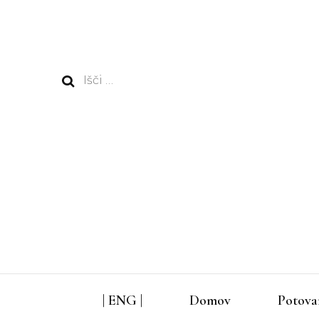
Išči:
| ENG |
Domov
Potova