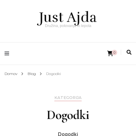
Just Ajda
Družina, potovanja in lepota
0
Domov
Blog
Dogodki
KATEGORIJA
Dogodki
Dogodki