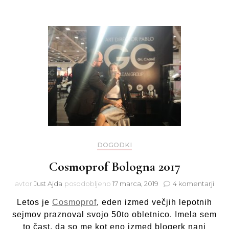
DOGODKI
Cosmoprof Bologna 2017
na
avtor
Just Ajda
posodobljeno
17 marca, 2019
4 komentarji
Cos
Letos je
Cosmoprof
, eden izmed večjih lepotnih
Bol
2017
sejmov praznoval svojo 50to obletnico. Imela sem
to čast, da so me kot eno izmed blogerk nanj