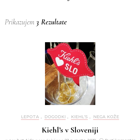
Prikazujem
3 Rezultate
LEPOTA
,
DOGODKI
,
KIEHL'S
,
NEGA KOŽE
Kiehl’s v Sloveniji
na