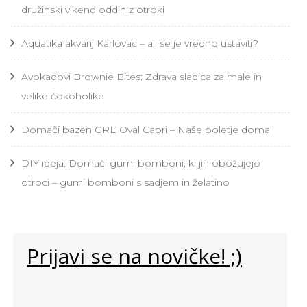
družinski vikend oddih z otroki
Aquatika akvarij Karlovac – ali se je vredno ustaviti?
Avokadovi Brownie Bites: Zdrava sladica za male in
velike čokoholike
Domači bazen GRE Oval Capri – Naše poletje doma
DIY ideja: Domači gumi bomboni, ki jih obožujejo
otroci – gumi bomboni s sadjem in želatino
Prijavi se na novičke! ;)