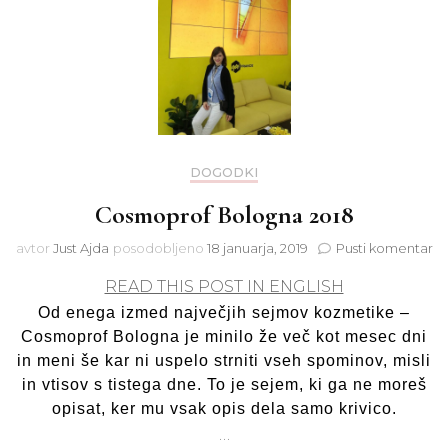
DOGODKI
Cosmoprof Bologna 2018
na
avtor
Just Ajda
posodobljeno
18 januarja, 2019
Pusti komentar
Co
READ THIS POST IN ENGLISH
Bo
20
Od enega izmed največjih sejmov kozmetike –
Cosmoprof Bologna je minilo že več kot mesec dni
in meni še kar ni uspelo strniti vseh spominov, misli
in vtisov s tistega dne. To je sejem, ki ga ne moreš
opisat, ker mu vsak opis dela samo krivico.
…