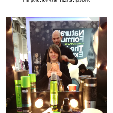
niti polovice vseh razstavljavcev.