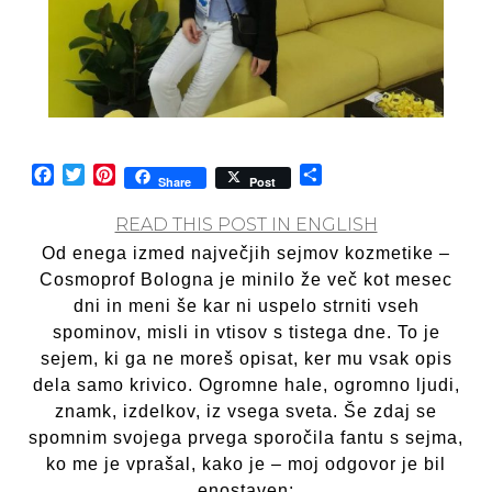
Facebook
Twitter
Pinterest
Share
Share
Post
READ THIS POST IN ENGLISH
Od enega izmed največjih sejmov kozmetike –
Cosmoprof Bologna je minilo že več kot mesec
dni in meni še kar ni uspelo strniti vseh
spominov, misli in vtisov s tistega dne. To je
sejem, ki ga ne moreš opisat, ker mu vsak opis
dela samo krivico. Ogromne hale, ogromno ljudi,
znamk, izdelkov, iz vsega sveta. Še zdaj se
spomnim svojega prvega sporočila fantu s sejma,
ko me je vprašal, kako je – moj odgovor je bil
enostaven: