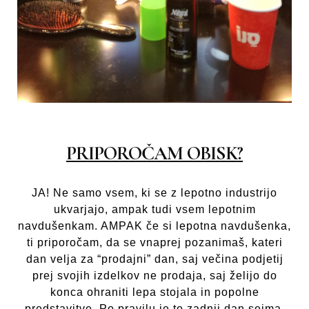
PRIPOROČAM OBISK?
JA! Ne samo vsem, ki se z lepotno industrijo
ukvarjajo, ampak tudi vsem lepotnim
navdušenkam. AMPAK če si lepotna navdušenka,
ti priporočam, da se vnaprej pozanimaš, kateri
dan velja za “prodajni” dan, saj večina podjetij
prej svojih izdelkov ne prodaja, saj želijo do
konca ohraniti lepa stojala in popolne
predstavitve. Po pravilu je to zadnji dan sejma.