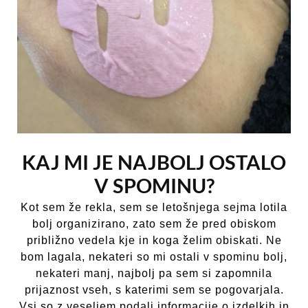
KAJ MI JE NAJBOLJ OSTALO
V SPOMINU?
Kot sem že rekla, sem se letošnjega sejma lotila
bolj organizirano, zato sem že pred obiskom
približno vedela kje in koga želim obiskati. Ne
bom lagala, nekateri so mi ostali v spominu bolj,
nekateri manj, najbolj pa sem si zapomnila
prijaznost vseh, s katerimi sem se pogovarjala.
Vsi so z veseljem podali informacije o izdelkih in