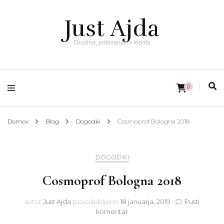
Just Ajda
Družina, potovanja in lepota
0
Domov
Blog
Dogodki
Cosmoprof Bologna 2018
DOGODKI
Cosmoprof Bologna 2018
avtor
Just Ajda
posodobljeno
18 januarja, 2019
Pusti
na
komentar
Cosmoprof