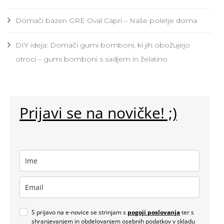
Domači bazen GRE Oval Capri – Naše poletje doma
DIY ideja: Domači gumi bomboni, ki jih obožujejo
otroci – gumi bomboni s sadjem in želatino
Prijavi se na novičke! ;)
S prijavo na e-novice se strinjam s
pogoji poslovanja
ter s
shranjevanjem in obdelovanjem osebnih podatkov v skladu