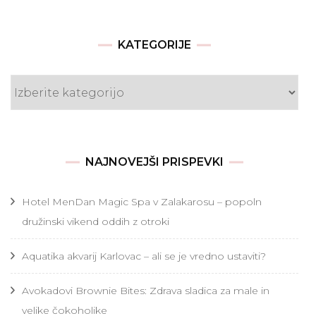
KATEGORIJE
Kategorije
NAJNOVEJŠI PRISPEVKI
Hotel MenDan Magic Spa v Zalakarosu – popoln
družinski vikend oddih z otroki
Aquatika akvarij Karlovac – ali se je vredno ustaviti?
Avokadovi Brownie Bites: Zdrava sladica za male in
velike čokoholike