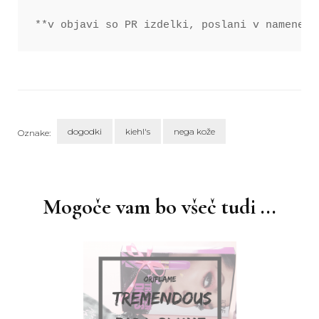
**v objavi so PR izdelki, poslani v namene i
dogodki
kiehl's
nega kože
Oznake:
Navigacija
objav
Mogoče vam bo všeč tudi ...