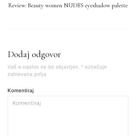
Review: Beauty women NUDES eyeshadow palette
Dodaj odgovor
Vaš e-naslov ne bo objavljen.
*
označuje
zahtevana polja
Komentiraj