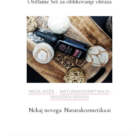
Oriflame Set za oblikovanje obraza
NEGA KOŽE
,
NATURAKOZMETIKA.SI
,
WOODEN SPOON
Nekaj novega: Naturakozmetika.si