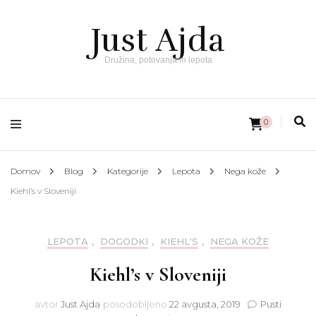
Just Ajda
Družina, potovanja in lepota
0
Domov
Blog
Kategorije
Lepota
Nega kože
Kiehl’s v Sloveniji
LEPOTA
,
DOGODKI
,
KIEHL'S
,
NEGA KOŽE
Kiehl’s v Sloveniji
avtor
Just Ajda
posodobljeno
22 avgusta, 2019
Pusti