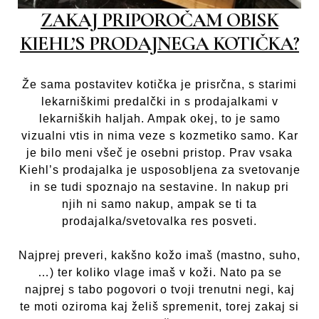
ZAKAJ PRIPOROČAM OBISK
KIEHL’S PRODAJNEGA KOTIČKA?
Že sama postavitev kotička je prisrčna, s starimi
lekarniškimi predalčki in s prodajalkami v
lekarniških haljah. Ampak okej, to je samo
vizualni vtis in nima veze s kozmetiko samo. Kar
je bilo meni všeč je osebni pristop. Prav vsaka
Kiehl’s prodajalka je usposobljena za svetovanje
in se tudi spoznajo na sestavine. In nakup pri
njih ni samo nakup, ampak se ti ta
prodajalka/svetovalka res posveti.
Najprej preveri, kakšno kožo imaš (mastno, suho,
…) ter koliko vlage imaš v koži. Nato pa se
najprej s tabo pogovori o tvoji trenutni negi, kaj
te moti oziroma kaj želiš spremenit, torej zakaj si