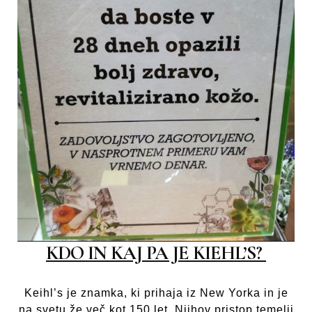
KDO IN KAJ PA JE KIEHL’S?
Keihl’s je znamka, ki prihaja iz New Yorka in je
na svetu že več kot 150 let. Njihov pristop temelji