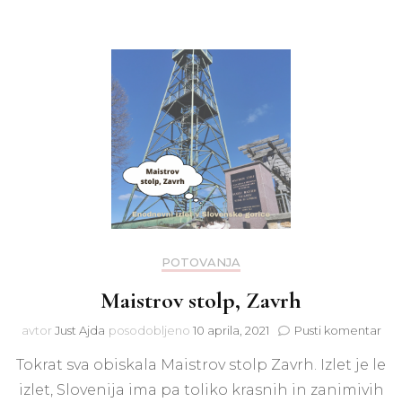
POTOVANJA
Maistrov stolp, Zavrh
na
avtor
Just Ajda
posodobljeno
10 aprila, 2021
Pusti komentar
Mai
Tokrat sva obiskala Maistrov stolp Zavrh. Izlet je le
stol
Zav
izlet, Slovenija ima pa toliko krasnih in zanimivih