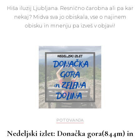
Hiš
Hiša iluzij Ljubljana. Resnično čarobna ali pa kar
Iluzi
Lju
nekaj? Midva sva jo obiskala, vse o najinem
obisku in mnenju pa izveš v objavi!
POTOVANJA
Nedeljski izlet: Donačka gora(844m) in