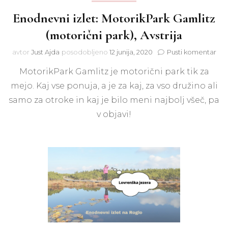
Enodnevni izlet: MotorikPark Gamlitz
(motorični park), Avstrija
na
avtor
Just Ajda
posodobljeno
12 junija, 2020
Pusti komentar
Eno
MotorikPark Gamlitz je motorični park tik za
izle
Mot
mejo. Kaj vse ponuja, a je za kaj, za vso družino ali
Gam
samo za otroke in kaj je bilo meni najbolj všeč, pa
(mo
park
v objavi!
Avst