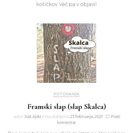
kotičkov. Več pa v objavi!
POTOVANJA
Framski slap (slap Skalca)
avtor
Just Ajda
posodobljeno
23 februarja, 2021
Pusti
na
komentar
Framski