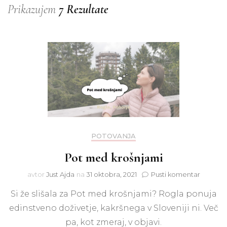
Prikazujem
7 Rezultate
POTOVANJA
Pot med krošnjami
na
avtor
Just Ajda
na
31 oktobra, 2021
Pusti komentar
Pot
Si že slišala za Pot med krošnjami? Rogla ponuja
med
krošnja
edinstveno doživetje, kakršnega v Sloveniji ni. Več
pa, kot zmeraj, v objavi.