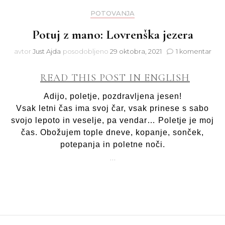
POTOVANJA
Potuj z mano: Lovrenška jezera
na
avtor
Just Ajda
posodobljeno
29 oktobra, 2021
1 komentar
Potu
z
READ THIS POST IN ENGLISH
man
Lov
Adijo, poletje, pozdravljena jesen!
jeze
Vsak letni čas ima svoj čar, vsak prinese s sabo
svojo lepoto in veselje, pa vendar… Poletje je moj
čas. Obožujem tople dneve, kopanje, sonček,
potepanja in poletne noči.
…