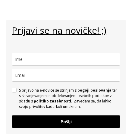
Prijavi se na novičke! ;)
S prijavo na e-novice se strinjam s
pogoji poslovanja
ter
s shranjevanjem in obdelovanjem osebnih podatkov v
skladu s
politiko zasebnosti
. Zavedam se, da lahko
svojo privolitev kadarkoli umaknem.
Pošlji