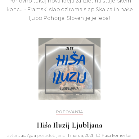
Ponovno tukaj nova ideja za izlet na štajerskem
slap
(slap
koncu - Framski slap oziroma slap Skalca in naše
Skalca)
ljubo Pohorje. Slovenije je lepa!
POTOVANJA
Hiša Iluzij Ljubljana
na
avtor
Just Ajda
posodobljeno
11 marca, 2021
Pusti komentar