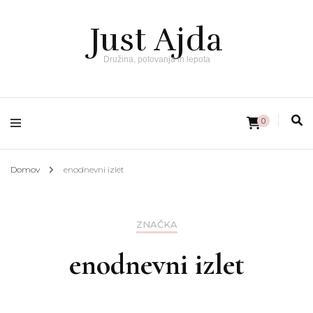
Just Ajda
Družina, potovanja in lepota
0
Domov
enodnevni izlet
ZNAČKA
enodnevni izlet