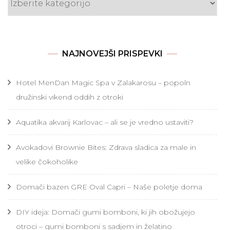
NAJNOVEJŠI PRISPEVKI
Hotel MenDan Magic Spa v Zalakarosu – popoln
družinski vikend oddih z otroki
Aquatika akvarij Karlovac – ali se je vredno ustaviti?
Avokadovi Brownie Bites: Zdrava sladica za male in
velike čokoholike
Domači bazen GRE Oval Capri – Naše poletje doma
DIY ideja: Domači gumi bomboni, ki jih obožujejo
otroci – gumi bomboni s sadjem in želatino