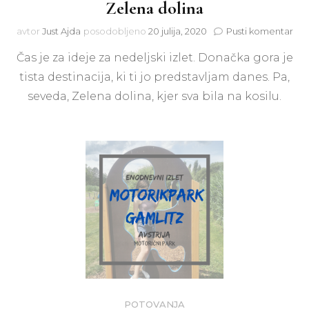
Zelena dolina
na
avtor
Just Ajda
posodobljeno
20 julija, 2020
Pusti komentar
Ned
Čas je za ideje za nedeljski izlet. Donačka gora je
izle
Do
tista destinacija, ki ti jo predstavljam danes. Pa,
gor
seveda, Zelena dolina, kjer sva bila na kosilu.
in
Zel
dol
POTOVANJA