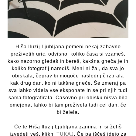
Hiša Iluzij Ljubljana pomeni nekaj zabavno
preživetih uric, odvisno, koliko časa si vzameš,
kako nazorno gledaš in bereš, kakšna gneča je in
koliko fotografij narediš. Meni ni žal, da sva jo
obiskala, čeprav bi mogoče naslednjič izbrala
kak drug dan, ko ni takšne gneče. Še zmeraj pa
sva lahko videla vse eksponate in se pri njih tudi
sama fotografirala. Časovno pri obisku nisva bila
omejena, lahko bi tam preživela tudi cel dan, če
bi želela.
Če te Hiša Iluzij Ljubljana zanima in si želiš
izvedeti veš, klikni
TUKAJ
. Če pa iščeš idejo za