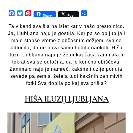
Facebook
Twitter
Pinterest
Share
Share
Post
Ta vikend sva šla na izlet kar v našo prestolnico.
Ja, Ljubljana naju je gostila. Ker pa so obljubljali
malo slabše vreme z občasnim dežjem, sva se
odločila, da ne bova samo hodila naokoli. Hiša
Iluzij Ljubljana naju je že nekaj časa zanimala in
tokrat sva se odločila, da jo končno obiščeva.
Zanimalo naju je namreč, kakšne iluzije ponuja,
seveda pa sem si želela tudi kakšnih zanimivih
fotk! Sva dobila po kaj sva prišla?
HIŠA ILUZIJ LJUBLJANA