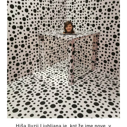
Hiša Iluzij Ljubljana je, kot že ime pove, v