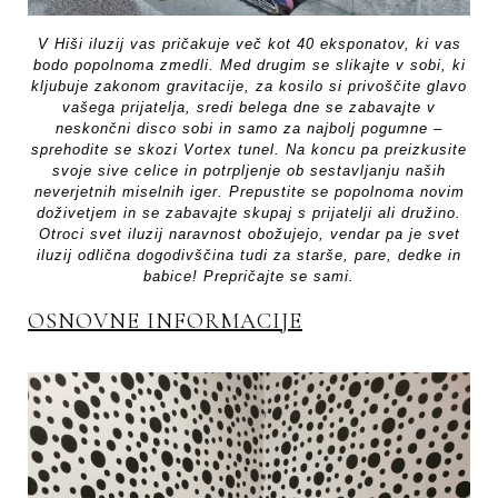
V Hiši iluzij vas pričakuje več kot 40 eksponatov, ki vas
bodo popolnoma zmedli. Med drugim se slikajte v sobi, ki
kljubuje zakonom gravitacije, za kosilo si privoščite glavo
vašega prijatelja, sredi belega dne se zabavajte v
neskončni disco sobi in samo za najbolj pogumne –
sprehodite se skozi Vortex tunel. Na koncu pa preizkusite
svoje sive celice in potrpljenje ob sestavljanju naših
neverjetnih miselnih iger. Prepustite se popolnoma novim
doživetjem in se zabavajte skupaj s prijatelji ali družino.
Otroci svet iluzij naravnost obožujejo, vendar pa je svet
iluzij odlična dogodivščina tudi za starše, pare, dedke in
babice! Prepričajte se sami.
OSNOVNE INFORMACIJE