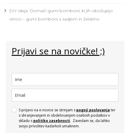
DIY ideja: Domači gumi bomboni, ki jih obožujejo
otroci – gumi bomboni s sadjem in želatino
Prijavi se na novičke! ;)
S prijavo na e-novice se strinjam s
pogoji poslovanja
ter
s shranjevanjem in obdelovanjem osebnih podatkov v
skladu s
politiko zasebnosti
. Zavedam se, da lahko
svojo privolitev kadarkoli umaknem.