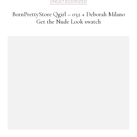
UNCATEGORIZED
BornPrettyStore Qgirl – 032 + Deborah Milano
Get the Nude Look swatch