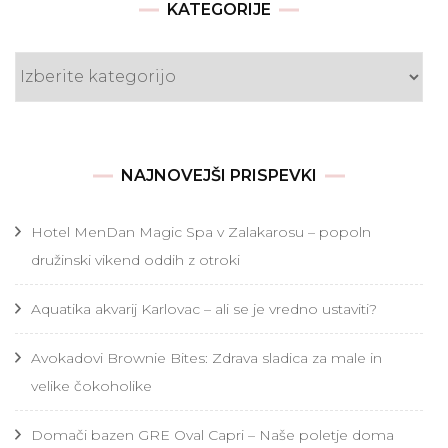
KATEGORIJE
Kategorije
NAJNOVEJŠI PRISPEVKI
Hotel MenDan Magic Spa v Zalakarosu – popoln
družinski vikend oddih z otroki
Aquatika akvarij Karlovac – ali se je vredno ustaviti?
Avokadovi Brownie Bites: Zdrava sladica za male in
velike čokoholike
Domači bazen GRE Oval Capri – Naše poletje doma