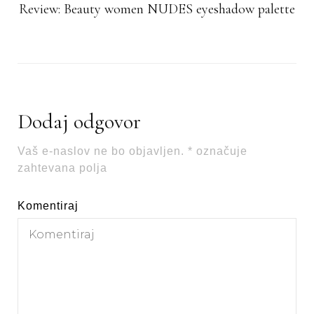
Review: Beauty women NUDES eyeshadow palette
Dodaj odgovor
Vaš e-naslov ne bo objavljen.
*
označuje
zahtevana polja
Komentiraj