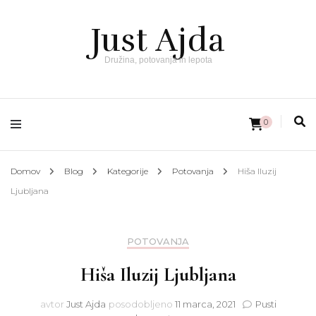
Just Ajda
Družina, potovanja in lepota
0
Domov
Blog
Kategorije
Potovanja
Hiša Iluzij
Ljubljana
POTOVANJA
Hiša Iluzij Ljubljana
avtor
Just Ajda
posodobljeno
11 marca, 2021
Pusti