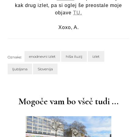
kak drug izlet, pa si oglej še preostale moje
objave
TU.
Xoxo, A.
enodnevni izlet
hiša iluzij
izlet
Oznake:
ljubljana
Slovenija
Navigacija
objav
Mogoče vam bo všeč tudi ...