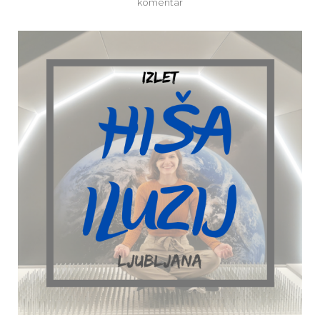
na
komentar
Hiša
Iluzij
Ljubljana