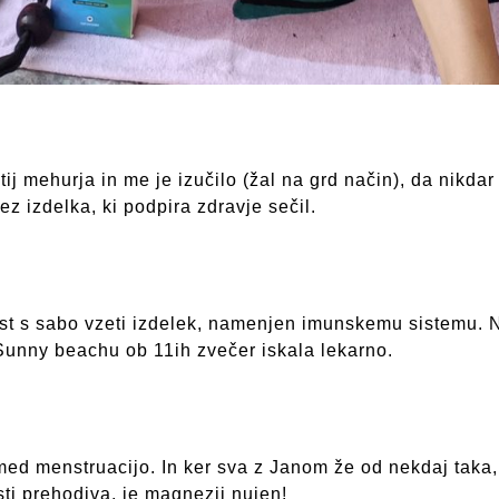
ij mehurja in me je izučilo (žal na grd način), da nikdar
z izdelka, ki podpira zdravje sečil.
st s sabo vzeti izdelek, namenjen imunskemu sistemu. 
 Sunny beachu ob 11ih zvečer iskala lekarno.
med menstruacijo. In ker sva z Janom že od nekdaj taka,
sti prehodiva, je magnezij nujen!