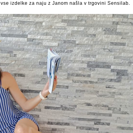
vse izdelke za naju z Janom našla v trgovini Sensilab.