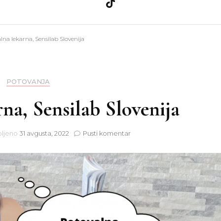
a
Ličila
Zdravje
lna lekarna, Sensilab Slovenija
Nega kože
Teo
a
Nega las
POTOVANJA
na, Sensilab Slovenija
nija
Nohti
na
ljeno
31 avgusta, 2022
Pusti komentar
Potovalna
lekarna,
Sensilab
Slovenija