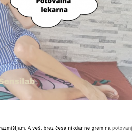
 razmišljam. A veš, brez česa nikdar ne grem na
potovan