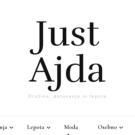
Just
Ajda
Družina, potovanja in lepota
nja
Lepota
Moda
Osebno