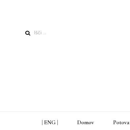
Išči:
| ENG |
Domov
Potova