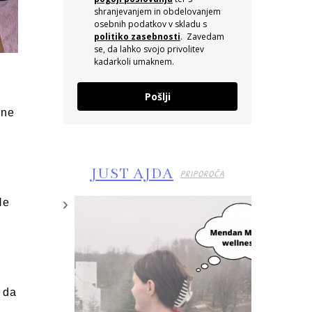
shranjevanjem in obdelovanjem
osebnih podatkov v skladu s
politiko zasebnosti
. Zavedam
se, da lahko svojo privolitev
kadarkoli umaknem.
Pošlji
 ne
JUST AJDA
PRIPOROČA
Ne
 da