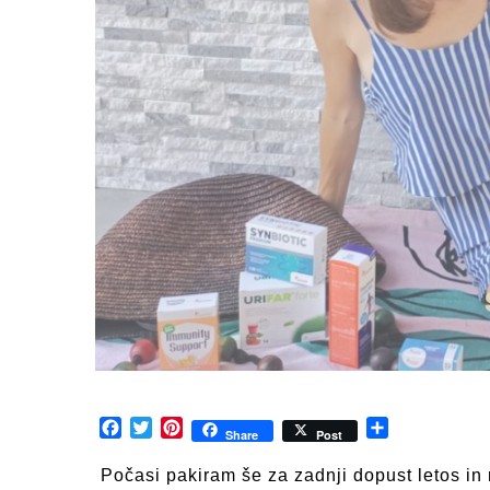
Facebook
Twitter
Pinterest
Share
Share
Post
Počasi pakiram še za zadnji dopust letos in