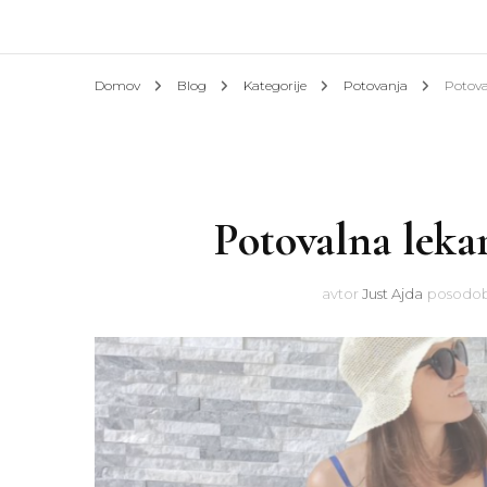
Afrik
Domov
Blog
Kategorije
Potovanja
Potova
Azija
Evrop
Potovalna lekar
Slove
Hotel
avtor
Just Ajda
posodob