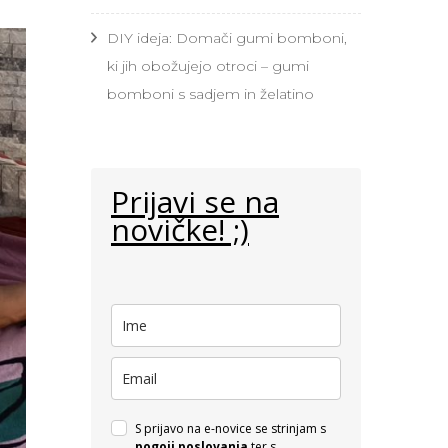
DIY ideja: Domači gumi bomboni,
ki jih obožujejo otroci – gumi
bomboni s sadjem in želatino
Prijavi se na
novičke! ;)
S prijavo na e-novice se strinjam s
pogoji poslovanja
ter s